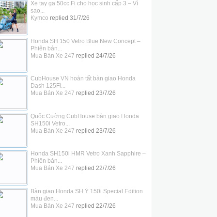
Xe tay ga 50cc Fi cho học sinh cấp 3 – Vì
sao...
Kymco
replied
31/7/26
Honda SH 150 Vetro Blue New Concept –
Phiên bản...
Mua Bán Xe 247
replied
24/7/26
CubHouse VN hoàn tất bàn giao Honda
Dash 125Fi...
Mua Bán Xe 247
replied
23/7/26
Quốc Cường CubHouse bàn giao Honda
SH150i Vetro...
Mua Bán Xe 247
replied
23/7/26
Honda SH150i HMR Vetro Xanh Sapphire –
Phiên bản...
Mua Bán Xe 247
replied
22/7/26
Bàn giao Honda SH Ý 150i Special Edition
màu đen...
Mua Bán Xe 247
replied
22/7/26