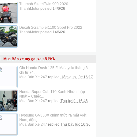
Triumph StreetTwin 900 2020
ThanhMotor
posted
14/6/26
Ducati Scrambler1100 Sport Pro 2022
ThanhMotor
posted
14/6/26
Mua Bán xe tay ga, xe số PKN
Giá Honda Dash 125 Fi Malaysia tháng 8
chỉ từ 74...
Mua Bán Xe 247
replied
Hôm qua, lúc 16:17
Honda Super Cub 110 Xanh Nhớt nhập
Nhật – Chiếc...
Mua Bán Xe 247
replied
Thứ tư lúc 16:46
Hyosung GV350X chính thức ra mắt Việt
Nam, động...
Mua Bán Xe 247
replied
Thứ bảy lúc 16:36