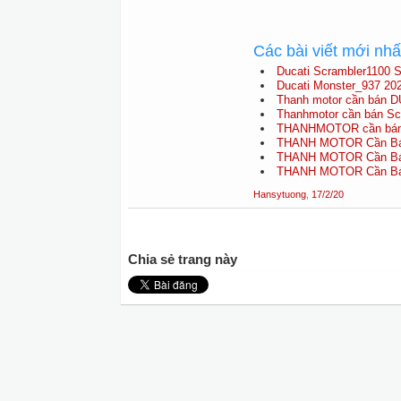
Các bài viết mới nh
Ducati Scrambler1100 S
Ducati Monster_937 20
Thanh motor cần bán D
Thanhmotor cần bán Scra
THANHMOTOR cần bán D
THANH MOTOR Cần Bán 
THANH MOTOR Cần Bán 
THANH MOTOR Cần Bán 
Hansytuong
,
17/2/20
Chia sẻ trang này