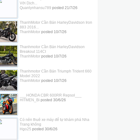
Với Dịch...
Quanlynhansu789
posted
21/7/26
ThanhMotor Cần Bán HarleyDavidson Iron
883 2016...
ThanhMotor
posted
10/7/26
Thanhmotor Cần Bán HarleyDavidson
Breakout 114CI
ThanhMotor
posted
10/7/26
Thanhmotor Cần Bán Triumph Trident 660
Model 2022
ThanhMotor
posted
10/7/26
___HONDA CBR 600RR Repsol___
HITMEN_Bi
posted
30/6/26
Có nên thuê xe máy để tự khám phá Nha
Trang không
Hgo25
posted
30/6/26