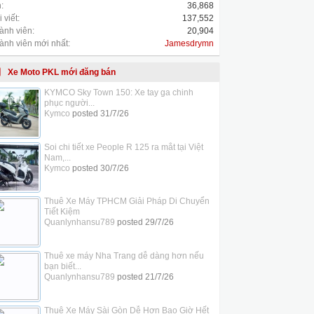
:
36,868
 viết:
137,552
ành viên:
20,904
ành viên mới nhất:
Jamesdrymn
Xe Moto PKL mới đăng bán
KYMCO Sky Town 150: Xe tay ga chinh
phục người...
Kymco
posted
31/7/26
Soi chi tiết xe People R 125 ra mắt tại Việt
Nam,...
Kymco
posted
30/7/26
Thuê Xe Máy TPHCM Giải Pháp Di Chuyển
Tiết Kiệm
Quanlynhansu789
posted
29/7/26
Thuê xe máy Nha Trang dễ dàng hơn nếu
bạn biết...
Quanlynhansu789
posted
21/7/26
Thuê Xe Máy Sài Gòn Dễ Hơn Bao Giờ Hết