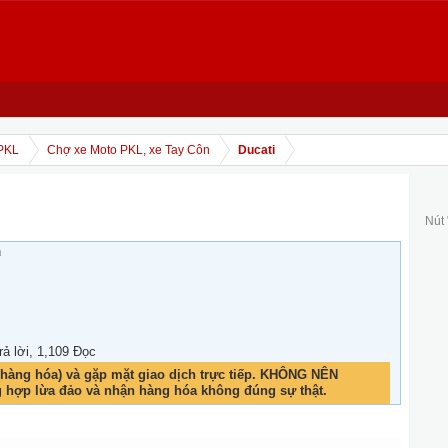
PKL
Chợ xe Moto PKL, xe Tay Côn
Ducati
Nút
h
rả lời, 1,109 Đọc
hàng hóa) và gặp mặt giao dịch trực tiếp. KHÔNG NÊN
g hợp lừa đảo và nhận hàng hóa không đúng sự thật.