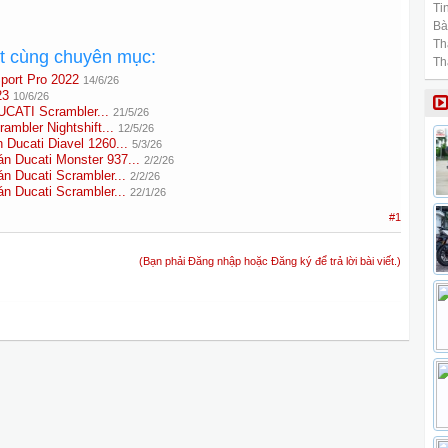
Tin
Bài
Th
ất cùng chuyên mục:
Th
port Pro 2022
14/6/26
23
10/6/26
UCATI Scrambler...
21/5/26
mbler Nightshift...
12/5/26
ucati Diavel 1260...
5/3/26
Ducati Monster 937...
2/2/26
Ducati Scrambler...
2/2/26
Ducati Scrambler...
22/1/26
#1
(Bạn phải Đăng nhập hoặc Đăng ký để trả lời bài viết.)