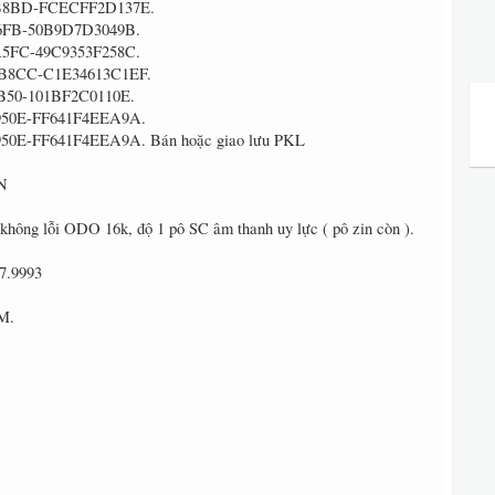
Bán hoặc giao lưu PKL
N
không lỗi ODO 16k, độ 1 pô SC âm thanh uy lực ( pô zin còn ).
77.9993
M.