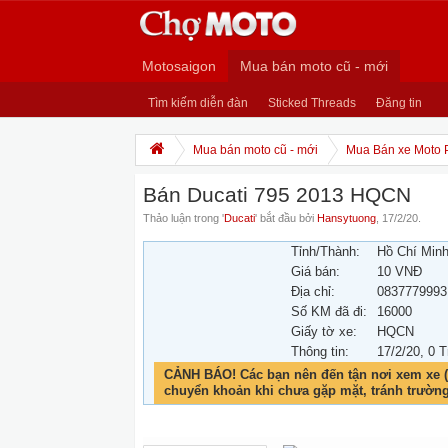
Motosaigon
Mua bán moto cũ - mới
Tìm kiếm diễn đàn
Sticked Threads
Đăng tin
Mua bán moto cũ - mới
Mua Bán xe Moto 
Bán Ducati 795 2013 HQCN
Thảo luận trong '
Ducati
' bắt đầu bởi
Hansytuong
,
17/2/20
.
Tỉnh/Thành:
Hồ Chí Min
Giá bán:
10 VNĐ
Địa chỉ:
0837779993
Số KM đã đi:
16000
Giấy tờ xe:
HQCN
Thông tin:
17/2/20
, 0 T
CẢNH BÁO! Các bạn nên đến tận nơi xem xe (
chuyển khoản khi chưa gặp mặt, tránh trườn