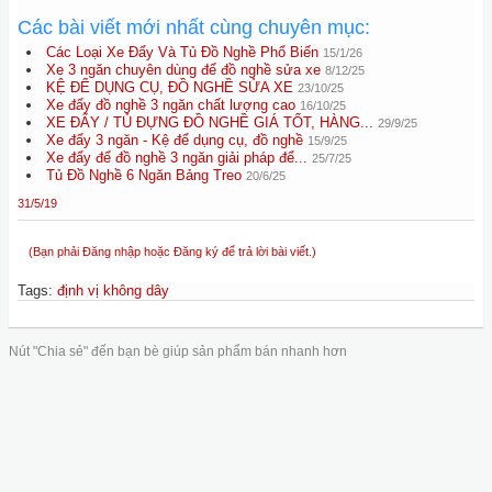
Các bài viết mới nhất cùng chuyên mục:
Các Loại Xe Đẩy Và Tủ Đồ Nghề Phổ Biến
15/1/26
Xe 3 ngăn chuyên dùng để đồ nghề sửa xe
8/12/25
KỆ ĐỂ DỤNG CỤ, ĐỒ NGHỀ SỬA XE
23/10/25
Xe đẩy đồ nghề 3 ngăn chất lượng cao
16/10/25
XE ĐẨY / TỦ ĐỰNG ĐỒ NGHỀ GIÁ TỐT, HÀNG...
29/9/25
Xe đẩy 3 ngăn - Kệ để dụng cụ, đồ nghề
15/9/25
Xe đẩy để đồ nghề 3 ngăn giải pháp để...
25/7/25
Tủ Đồ Nghề 6 Ngăn Bảng Treo
20/6/25
31/5/19
(Bạn phải Đăng nhập hoặc Đăng ký để trả lời bài viết.)
Tags
:
định vị không dây
Nút "Chia sẻ" đến bạn bè giúp sản phẩm bán nhanh hơn