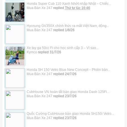
Honda Super Cub 110 Xanh Nhớt nhập Nhật – Chiếc...
Mua Bán Xe 247
replied
Thứ tư lúc 16:46
Hyosung GV350X chính thức ra mắt Việt Nam, động...
Mua Bán Xe 247
replied
1/8/26
Xe tay ga 50cc Fi cho học sinh cấp 3 – Vì sao...
Kymco
replied
31/7/26
Honda SH 150 Vetro Blue New Concept – Phiên bản...
Mua Bán Xe 247
replied
24/7/26
CubHouse VN hoàn tất bàn giao Honda Dash 125Fi...
Mua Bán Xe 247
replied
23/7/26
Quốc Cường CubHouse bàn giao Honda SH150i Vetro...
Mua Bán Xe 247
replied
23/7/26