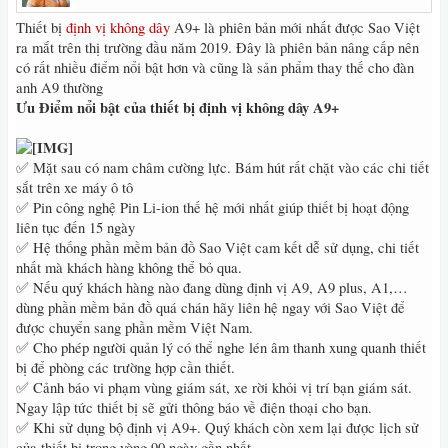
Thiết bị
định vị không dây
A9+ là phiên bản mới nhất được Sao Việt
ra mắt trên thị trường đầu năm 2019. Đây là phiên bản nâng cấp nên
có rất nhiều điểm nổi bật hơn và cũng là sản phẩm thay thế cho đàn
anh A9 thường
Ưu Điểm nổi bật của thiết bị định vị không dây A9+
✅ Mặt sau có nam châm cường lực. Bám hút rất chặt vào các chi tiết
sắt trên xe máy ô tô
✅ Pin công nghệ Pin Li-ion thế hệ mới nhất giúp thiết bị hoạt động
liên tục đến 15 ngày
✅ Hệ thống phần mềm bản đồ Sao Việt cam kết dễ sử dụng, chi tiết
nhất mà khách hàng không thể bỏ qua.
✅ Nếu quý khách hàng nào đang dùng định vị A9, A9 plus, A1,…
dùng phần mềm bản đồ quá chán hãy liên hệ ngay với Sao Việt để
được chuyển sang phần mềm Việt Nam.
✅ Cho phép người quản lý có thể nghe lén âm thanh xung quanh thiết
bị để phòng các trường hợp cần thiết.
✅ Cảnh báo vi phạm vùng giám sát, xe rời khỏi vị trí bạn giám sát.
Ngay lập tức thiết bị sẽ gửi thông báo về điện thoại cho bạn.
✅ Khi sử dụng bộ định vị A9+. Quý khách còn xem lại được lịch sử
của thiết bị trong vòng 90 ngày gần nhất.