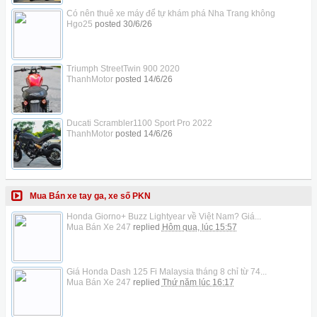
Có nên thuê xe máy để tự khám phá Nha Trang không
Hgo25
posted
30/6/26
Triumph StreetTwin 900 2020
ThanhMotor
posted
14/6/26
Ducati Scrambler1100 Sport Pro 2022
ThanhMotor
posted
14/6/26
Mua Bán xe tay ga, xe số PKN
Honda Giorno+ Buzz Lightyear về Việt Nam? Giá...
Mua Bán Xe 247
replied
Hôm qua, lúc 15:57
Giá Honda Dash 125 Fi Malaysia tháng 8 chỉ từ 74...
Mua Bán Xe 247
replied
Thứ năm lúc 16:17