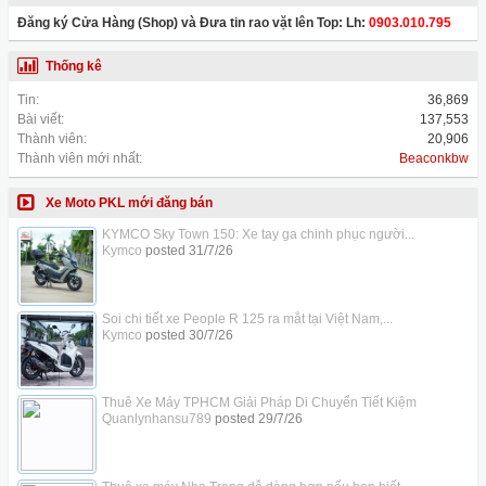
Đăng ký Cửa Hàng (Shop) và Đưa tin rao vặt lên Top: Lh:
0903.010.795
Thống kê
Tin:
36,869
Bài viết:
137,553
Thành viên:
20,906
Thành viên mới nhất:
Beaconkbw
Xe Moto PKL mới đăng bán
KYMCO Sky Town 150: Xe tay ga chinh phục người...
Kymco
posted
31/7/26
Soi chi tiết xe People R 125 ra mắt tại Việt Nam,...
Kymco
posted
30/7/26
Thuê Xe Máy TPHCM Giải Pháp Di Chuyển Tiết Kiệm
Quanlynhansu789
posted
29/7/26