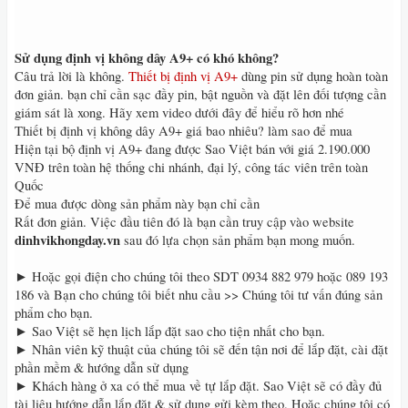
Sử dụng định vị không dây A9+ có khó không?
Câu trả lời là không.
Thiết bị định vị A9+
dùng pin sử dụng hoàn toàn
đơn giản. bạn chỉ cần sạc đầy pin, bật nguồn và đặt lên đối tượng cần
giám sát là xong. Hãy xem video dưới đây để hiểu rõ hơn nhé
Thiết bị định vị không dây A9+ giá bao nhiêu? làm sao để mua
Hiện tại bộ định vị A9+ đang được Sao Việt bán với giá 2.190.000
VNĐ trên toàn hệ thống chi nhánh, đại lý, công tác viên trên toàn
Quốc
Để mua được dòng sản phẩm này bạn chỉ cần
Rất đơn giản. Việc đầu tiên đó là bạn cần truy cập vào website
dinhvikhongday.vn
sau đó lựa chọn sản phẩm bạn mong muốn.
► Hoặc gọi điện cho chúng tôi theo SDT 0934 882 979 hoặc 089 193
186 và Bạn cho chúng tôi biết nhu cầu >> Chúng tôi tư vấn đúng sản
phẩm cho bạn.
► Sao Việt sẽ hẹn lịch lắp đặt sao cho tiện nhất cho bạn.
► Nhân viên kỹ thuật của chúng tôi sẽ đến tận nơi để lắp đặt, cài đặt
phần mềm & hướng dẫn sử dụng
► Khách hàng ở xa có thể mua về tự lắp đặt. Sao Việt sẽ có đầy đủ
tài liệu hướng dẫn lắp đặt & sử dụng gửi kèm theo. Hoặc chúng tôi có