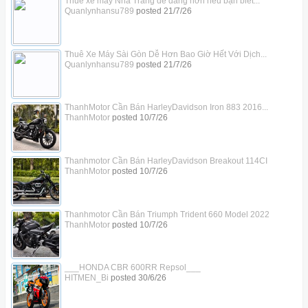
Thuê xe máy Nha Trang dễ dàng hơn nếu bạn biết...
Quanlynhansu789
posted
21/7/26
Thuê Xe Máy Sài Gòn Dễ Hơn Bao Giờ Hết Với Dịch...
Quanlynhansu789
posted
21/7/26
ThanhMotor Cần Bán HarleyDavidson Iron 883 2016...
ThanhMotor
posted
10/7/26
Thanhmotor Cần Bán HarleyDavidson Breakout 114CI
ThanhMotor
posted
10/7/26
Thanhmotor Cần Bán Triumph Trident 660 Model 2022
ThanhMotor
posted
10/7/26
___HONDA CBR 600RR Repsol___
HITMEN_Bi
posted
30/6/26