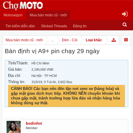
Motosaigon
Mua bán moto cũ - mới
Tìm kiếm diễn đàn
Sticked Threads
Đăng tin
Mua bán moto cũ - mới
...
Đèn - Còi
Loại khác
Bán định vị A9+ pin chạy 29 ngày
Tỉnh/Thành:
Hồ Chí Minh
Giá bán:
2,190,000 VNĐ
Địa chỉ:
Hà Nội - TP HCM
Thông tin:
31/5/19
, 0 Trả lời, 3,602 Đọc
CẢNH BÁO! Các bạn nên đến tận nơi xem xe (hàng hóa) và
gặp mặt giao dịch trực tiếp. KHÔNG NÊN chuyển khoản khi
chưa gặp mặt, tránh trường hợp lừa đảo và nhận hàng hóa
không đúng sự thật.
bodinhvi
Member