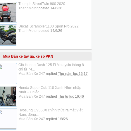
Triumph StreetTwin 900 2020
ThanhMotor
posted
14/6/26
Ducati Scrambler1100 Sport Pro 2022
ThanhMotor
posted
14/6/26
Mua Bán xe tay ga, xe số PKN
Giá Honda Dash 125 Fi Malaysia tháng 8
chỉ từ 74...
Mua Bán Xe 247
replied
Thứ năm lúc 16:17
Honda Super Cub 110 Xanh Nhớt nhập
Nhật – Chiếc...
Mua Bán Xe 247
replied
Thứ tư lúc 16:46
Hyosung GV350X chính thức ra mắt Việt
Nam, động...
Mua Bán Xe 247
replied
1/8/26