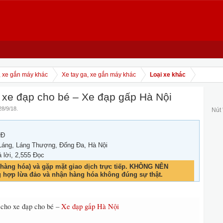
, xe gắn máy khác
Xe tay ga, xe gắn máy khác
Loại xe khác
 xe đạp cho bé – Xe đạp gấp Hà Nội
28/9/18
.
Nút
NĐ
Láng, Láng Thượng, Đống Đa, Hà Nội
ả lời, 2,555 Đọc
hàng hóa) và gặp mặt giao dịch trực tiếp. KHÔNG NÊN
g hợp lừa đảo và nhận hàng hóa không đúng sự thật.
 cho xe đạp cho bé –
Xe đạp gấp Hà Nội