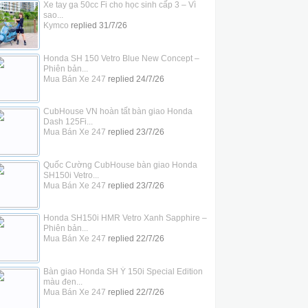
Xe tay ga 50cc Fi cho học sinh cấp 3 – Vì
sao...
Kymco
replied
31/7/26
Honda SH 150 Vetro Blue New Concept –
Phiên bản...
Mua Bán Xe 247
replied
24/7/26
CubHouse VN hoàn tất bàn giao Honda
Dash 125Fi...
Mua Bán Xe 247
replied
23/7/26
Quốc Cường CubHouse bàn giao Honda
SH150i Vetro...
Mua Bán Xe 247
replied
23/7/26
Honda SH150i HMR Vetro Xanh Sapphire –
Phiên bản...
Mua Bán Xe 247
replied
22/7/26
Bàn giao Honda SH Ý 150i Special Edition
màu đen...
Mua Bán Xe 247
replied
22/7/26