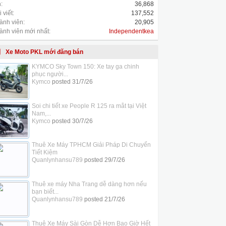
:
36,868
 viết:
137,552
ành viên:
20,905
ành viên mới nhất:
Independentkea
Xe Moto PKL mới đăng bán
KYMCO Sky Town 150: Xe tay ga chinh
phục người...
Kymco
posted
31/7/26
Soi chi tiết xe People R 125 ra mắt tại Việt
Nam,...
Kymco
posted
30/7/26
Thuê Xe Máy TPHCM Giải Pháp Di Chuyển
Tiết Kiệm
Quanlynhansu789
posted
29/7/26
Thuê xe máy Nha Trang dễ dàng hơn nếu
bạn biết...
Quanlynhansu789
posted
21/7/26
Thuê Xe Máy Sài Gòn Dễ Hơn Bao Giờ Hết