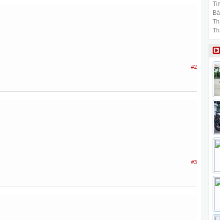
Tin
Bài
Th
Th
#2
#3