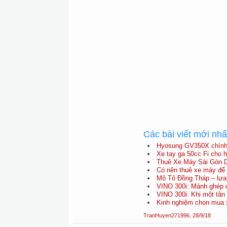
Các bài viết mới nh
Hyosung GV350X chính t
Xe tay ga 50cc Fi cho h
Thuê Xe Máy Sài Gòn D
Có nên thuê xe máy để 
Mô Tô Đồng Tháp – lựa 
VINO 300i: Mảnh ghép c
VINO 300i: Khi một tân 
Kinh nghiệm chọn mua x
TranHuyen271996
,
28/9/18