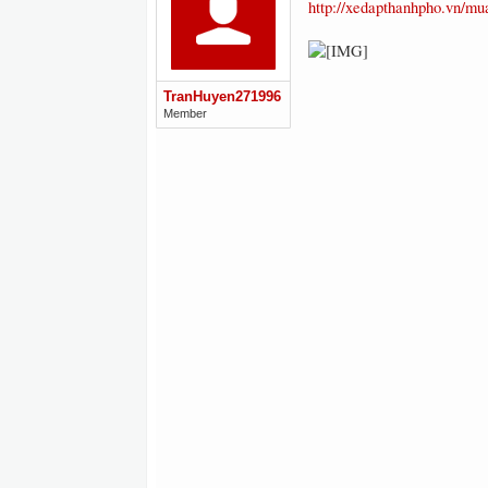
http://xedapthanhpho.vn/mu
TranHuyen271996
Member