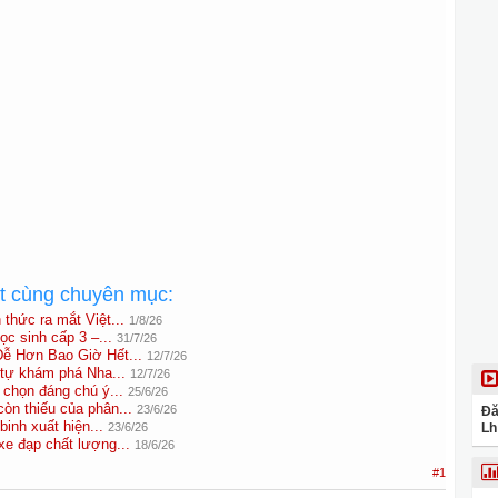
ất cùng chuyên mục:
hức ra mắt Việt...
1/8/26
ọc sinh cấp 3 –...
31/7/26
ễ Hơn Bao Giờ Hết...
12/7/26
tự khám phá Nha...
12/7/26
chọn đáng chú ý...
25/6/26
òn thiếu của phân...
23/6/26
Đă
binh xuất hiện...
23/6/26
Lh
e đạp chất lượng...
18/6/26
#1