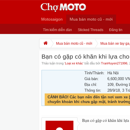
Motosaigon
Mua bán moto cũ - mới
Tìm kiếm diễn đàn
Sticked Threads
Đăng tin
Mua bán moto cũ - mới
Mua bán xe tay ga
Bạn có gặp có khăn khi lựa cho
Thảo luận trong '
Loại xe khác
' bắt đầu bởi
TranHuyen271996
,
Tỉnh/Thành:
Hà Nội
Giá bán:
6,600,000 V
Địa chỉ:
109, Đường 
Thông tin:
28/9/18
, 3 Tr
CẢNH BÁO! Các bạn nên đến tận nơi xem xe (
chuyển khoản khi chưa gặp mặt, tránh trườn
Bạn có gặp có khăn khi lựa