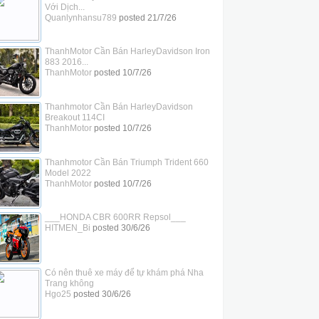
Với Dịch...
Quanlynhansu789
posted
21/7/26
ThanhMotor Cần Bán HarleyDavidson Iron
883 2016...
ThanhMotor
posted
10/7/26
Thanhmotor Cần Bán HarleyDavidson
Breakout 114CI
ThanhMotor
posted
10/7/26
Thanhmotor Cần Bán Triumph Trident 660
Model 2022
ThanhMotor
posted
10/7/26
___HONDA CBR 600RR Repsol___
HITMEN_Bi
posted
30/6/26
Có nên thuê xe máy để tự khám phá Nha
Trang không
Hgo25
posted
30/6/26