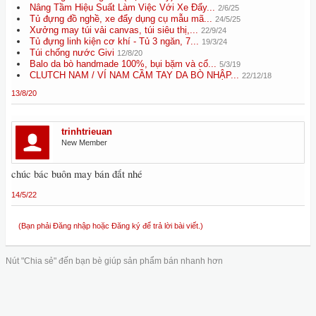
Nâng Tầm Hiệu Suất Làm Việc Với Xe Đẩy...
2/6/25
Tủ đựng đồ nghề, xe đẩy dụng cụ mẫu mã...
24/5/25
Xưởng may túi vải canvas, túi siêu thị,...
22/9/24
Tủ đựng linh kiện cơ khí - Tủ 3 ngăn, 7...
19/3/24
Túi chống nước Givi
12/8/20
Balo da bò handmade 100%, bụi bặm và cổ...
5/3/19
CLUTCH NAM / VÍ NAM CẦM TAY DA BÒ NHẬP...
22/12/18
13/8/20
trinhtrieuan
New Member
chúc bác buôn may bán đắt nhé
14/5/22
(Bạn phải Đăng nhập hoặc Đăng ký để trả lời bài viết.)
Nút "Chia sẻ" đến bạn bè giúp sản phẩm bán nhanh hơn