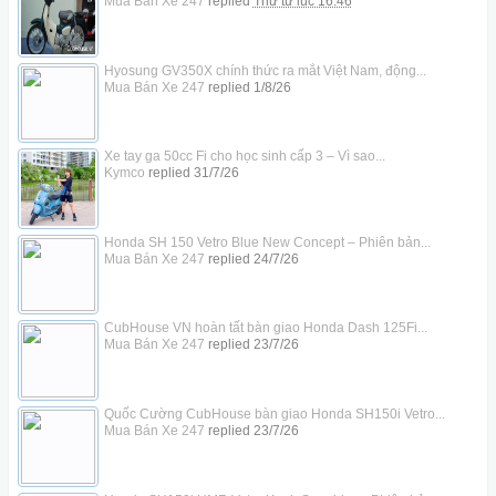
Mua Bán Xe 247
replied
Thứ tư lúc 16:46
Hyosung GV350X chính thức ra mắt Việt Nam, động...
Mua Bán Xe 247
replied
1/8/26
Xe tay ga 50cc Fi cho học sinh cấp 3 – Vì sao...
Kymco
replied
31/7/26
Honda SH 150 Vetro Blue New Concept – Phiên bản...
Mua Bán Xe 247
replied
24/7/26
CubHouse VN hoàn tất bàn giao Honda Dash 125Fi...
Mua Bán Xe 247
replied
23/7/26
Quốc Cường CubHouse bàn giao Honda SH150i Vetro...
Mua Bán Xe 247
replied
23/7/26