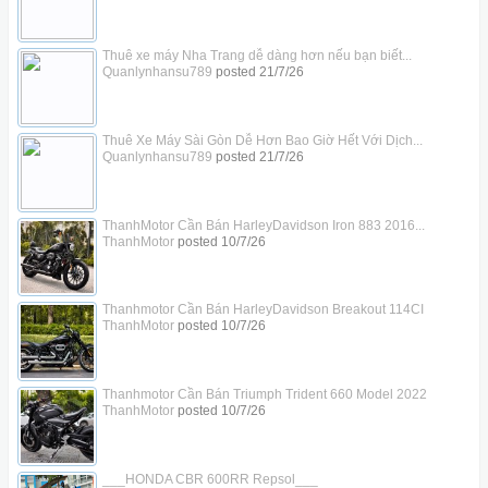
Thuê xe máy Nha Trang dễ dàng hơn nếu bạn biết...
Quanlynhansu789
posted
21/7/26
Thuê Xe Máy Sài Gòn Dễ Hơn Bao Giờ Hết Với Dịch...
Quanlynhansu789
posted
21/7/26
ThanhMotor Cần Bán HarleyDavidson Iron 883 2016...
ThanhMotor
posted
10/7/26
Thanhmotor Cần Bán HarleyDavidson Breakout 114CI
ThanhMotor
posted
10/7/26
Thanhmotor Cần Bán Triumph Trident 660 Model 2022
ThanhMotor
posted
10/7/26
___HONDA CBR 600RR Repsol___