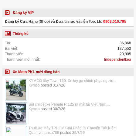
Đăng ký VIP
Đăng ký Cửa Hàng (Shop) và Đưa tin rao vặt lên Top: Lh:
0903.010.795
Thống kê
Tin:
36,868
Bài viết:
137,552
Thành viên:
20,905
Thành viên mới nhất:
Independentkea
Xe Moto PKL mới đăng bán
KYMCO Sky Town 150: Xe tay ga chinh phục người...
Kymco
posted
31/7/26
Soi chi tiết xe People R 125 ra mắt tại Việt Nam,...
Kymco
posted
30/7/26
Thuê Xe Máy TPHCM Giải Pháp Di Chuyển Tiết Kiệm
Quanlynhansu789
posted
29/7/26