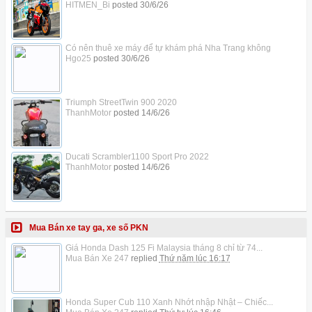
HITMEN_Bi
posted
30/6/26
Có nên thuê xe máy để tự khám phá Nha Trang không
Hgo25
posted
30/6/26
Triumph StreetTwin 900 2020
ThanhMotor
posted
14/6/26
Ducati Scrambler1100 Sport Pro 2022
ThanhMotor
posted
14/6/26
Mua Bán xe tay ga, xe số PKN
Giá Honda Dash 125 Fi Malaysia tháng 8 chỉ từ 74...
Mua Bán Xe 247
replied
Thứ năm lúc 16:17
Honda Super Cub 110 Xanh Nhớt nhập Nhật – Chiếc...