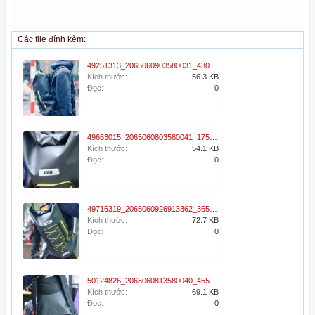
Các file đính kèm:
49251313_2065060903580031_4304082092775440384_n-600x682.jpg
Kích thước:
56.3 KB
Đọc:
0
49663015_2065060803580041_1753511387474165760_n-600x900.jpg
Kích thước:
54.1 KB
Đọc:
0
49716319_2065060926913362_3650115206756958208_n-600x900.jpg
Kích thước:
72.7 KB
Đọc:
0
50124826_2065060813580040_4550939276598050816_n-600x811.jpg
Kích thước:
69.1 KB
Đọc:
0