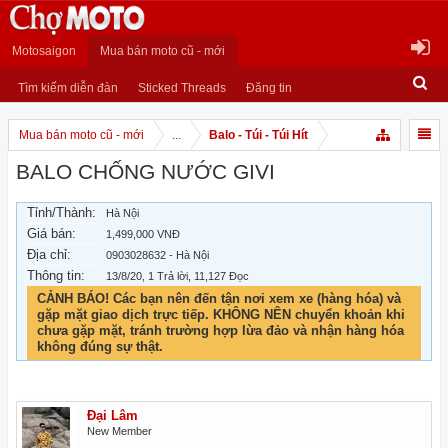
Motosaigon
Mua bán moto cũ - mới
Tìm kiếm diễn đàn
Sticked Threads
Đăng tin
Mua bán moto cũ - mới
...
Balo - Túi - Túi Hít
BALO CHỐNG NƯỚC GIVI
Tỉnh/Thành:
Hà Nội
Giá bán:
1,499,000 VNĐ
Địa chỉ:
0903028632 - Hà Nội
Thông tin:
13/8/20
, 1 Trả lời, 11,127 Đọc
CẢNH BÁO! Các bạn nên đến tận nơi xem xe (hàng hóa) và
gặp mặt giao dịch trực tiếp. KHÔNG NÊN chuyển khoản khi
chưa gặp mặt, tránh trường hợp lừa đảo và nhận hàng hóa
không đúng sự thật.
Đại Lâm
New Member