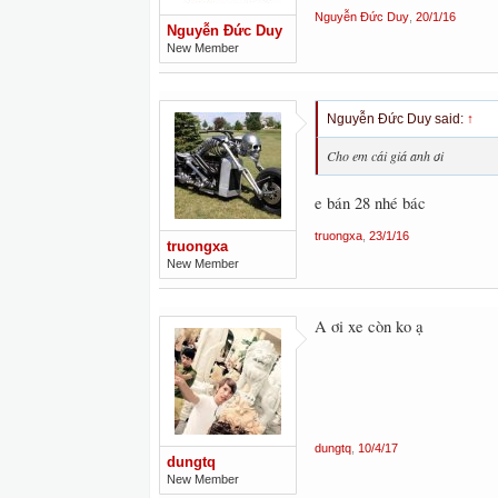
Nguyễn Đức Duy
,
20/1/16
Nguyễn Đức Duy
New Member
Nguyễn Đức Duy said:
↑
Cho em cái giá anh ơi
e bán 28 nhé bác
truongxa
,
23/1/16
truongxa
New Member
A ơi xe còn ko ạ
dungtq
,
10/4/17
dungtq
New Member