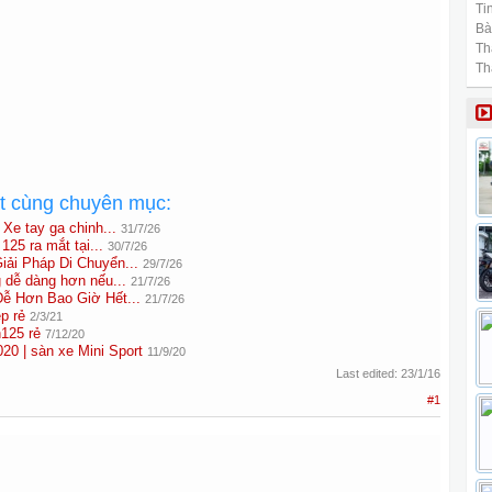
Tin
Bài
Th
Th
ất cùng chuyên mục:
e tay ga chinh...
31/7/26
125 ra mắt tại...
30/7/26
ải Pháp Di Chuyển...
29/7/26
 dễ dàng hơn nếu...
21/7/26
ễ Hơn Bao Giờ Hết...
21/7/26
p rẻ
2/3/21
n125 rẻ
7/12/20
 | sàn xe Mini Sport
11/9/20
Last edited:
23/1/16
#1