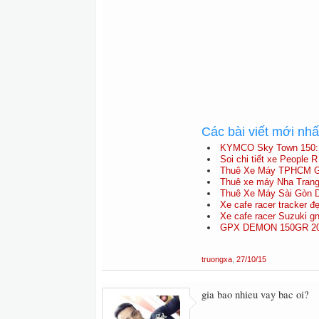
Các bài viết mới nh
KYMCO Sky Town 150: X
Soi chi tiết xe People R 
Thuê Xe Máy TPHCM Gi
Thuê xe máy Nha Trang
Thuê Xe Máy Sài Gòn D
Xe cafe racer tracker đẹ
Xe cafe racer Suzuki g
GPX DEMON 150GR 2020
truongxa
,
27/10/15
gia bao nhieu vay bac oi?