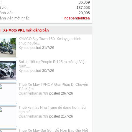
:
36,869
 viết:
137,553
ành viên:
20,905
ành viên mới nhất:
Independentkea
Xe Moto PKL mới đăng bán
KYMCO Sky Town 150: Xe tay ga chinh
phục người...
Kymco
posted
31/7/26
Soi chi tiết xe People R 125 ra mắt tại Việt
Nam,...
Kymco
posted
30/7/26
Thuê Xe Máy TPHCM Giải Pháp Di Chuyển
Tiết Kiệm
Quanlynhansu789
posted
29/7/26
Thuê xe máy Nha Trang dễ dàng hơn nếu
bạn biết...
Quanlynhansu789
posted
21/7/26
Thuê Xe Máy Sài Gòn Dễ Hơn Bao Giờ Hết