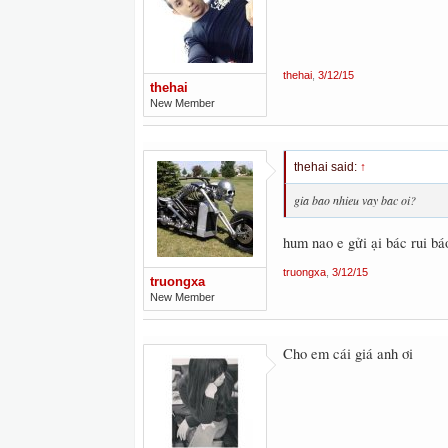
thehai
,
3/12/15
thehai
New Member
thehai said:
↑
gia bao nhieu vay bac oi?
hum nao e gửi ại bác rui bá
truongxa
,
3/12/15
truongxa
New Member
Cho em cái giá anh ơi