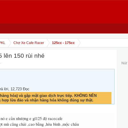
PKL
Chợ Xe Cafe Racer
125cc - 175cc
 lên 150 rùi nhé
.
Nút
Trả lời, 12,723 Đọc
hàng hóa) và gặp mặt giao dịch trực tiếp. KHÔNG NÊN
g hợp lừa đảo và nhận hàng hóa không đúng sự thật.
nó e cần nhượng e gl125 độ racecafe
t mù căng chải ,cao bằng ,hòa bình ,mộc châu