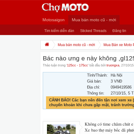
Motosaigon
Mua bán moto cũ - mới
Tìm kiếm diễn đàn
Sticked Threads
Đăng tin
Mua bán moto cũ - mới
Mua Bán xe Moto 
Bác nào ưng e này không ,gl125
Thảo luận trong '
125cc - 175cc
' bắt đầu bởi
truongxa
,
27/10/15
Tỉnh/Thành:
Hà Nội
Giá bán:
3 VNĐ
Địa chỉ:
0949419586
Thông tin:
27/10/15
, 5 
CẢNH BÁO! Các bạn nên đến tận nơi xem xe (
chuyển khoản khi chưa gặp mặt, tránh trườn
Không có time chăm chút e 
Xe bao thợ máy bốc đã phượ