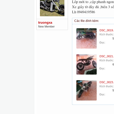
Lốp mới to ,cặp phanh ngo
Xe giấy tờ đầy đủ ,biển 3 s
Lh 0949419586
Các file đính kèm:
truongxa
New Member
DSC_0019
Kích thước:
5
Đọc:
DSC_0021
Kích thước:
6
Đọc:
DSC_0023
Kích thước:
5
Đọc: