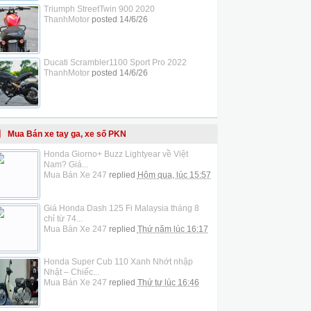
Triumph StreetTwin 900 2020
ThanhMotor
posted
14/6/26
Ducati Scrambler1100 Sport Pro 2022
ThanhMotor
posted
14/6/26
Mua Bán xe tay ga, xe số PKN
Honda Giorno+ Buzz Lightyear về Việt
Nam? Giá...
Mua Bán Xe 247
replied
Hôm qua, lúc 15:57
Giá Honda Dash 125 Fi Malaysia tháng 8
chỉ từ 74...
Mua Bán Xe 247
replied
Thứ năm lúc 16:17
Honda Super Cub 110 Xanh Nhớt nhập
Nhật – Chiếc...
Mua Bán Xe 247
replied
Thứ tư lúc 16:46