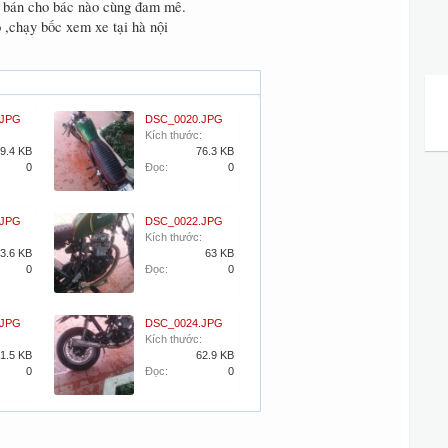
n bán cho bác nào cùng đam mê.
ố ,chạy bốc xem xe tại hà nội
.JPG
DSC_0020.JPG
Kích thước:
9.4 KB
76.3 KB
0
Đọc:
0
.JPG
DSC_0022.JPG
Kích thước:
3.6 KB
63 KB
0
Đọc:
0
.JPG
DSC_0024.JPG
Kích thước:
1.5 KB
62.9 KB
0
Đọc:
0