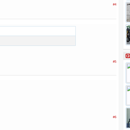
#4
#5
#6