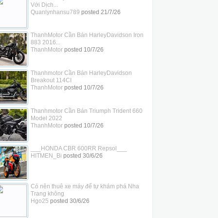
Với Dịch...
Quanlynhansu789
posted
21/7/26
ThanhMotor Cần Bán HarleyDavidson Iron
883 2016...
ThanhMotor
posted
10/7/26
Thanhmotor Cần Bán HarleyDavidson
Breakout 114CI
ThanhMotor
posted
10/7/26
Thanhmotor Cần Bán Triumph Trident 660
Model 2022
ThanhMotor
posted
10/7/26
___HONDA CBR 600RR Repsol___
HITMEN_Bi
posted
30/6/26
Có nên thuê xe máy để tự khám phá Nha
Trang không
Hgo25
posted
30/6/26