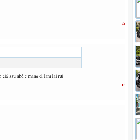
#2
o giá sau nhé,e mang đi lam lai rui
#3