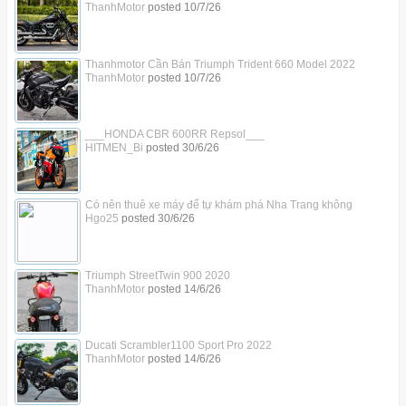
ThanhMotor
posted
10/7/26
Thanhmotor Cần Bán Triumph Trident 660 Model 2022
ThanhMotor
posted
10/7/26
___HONDA CBR 600RR Repsol___
HITMEN_Bi
posted
30/6/26
Có nên thuê xe máy để tự khám phá Nha Trang không
Hgo25
posted
30/6/26
Triumph StreetTwin 900 2020
ThanhMotor
posted
14/6/26
Ducati Scrambler1100 Sport Pro 2022
ThanhMotor
posted
14/6/26