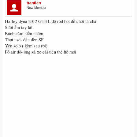
trantien
New Member
Harley dyna 2012 GTHL độ rod hot đồ chơi lá chá
Sưởi ấm tay lái
Bánh căm niền nhôm
Thụt usd- đầu đèn SF
Yên solo ( kèm sau rời)
Pô air độ- ống xả xe cải tiến thế hệ mới