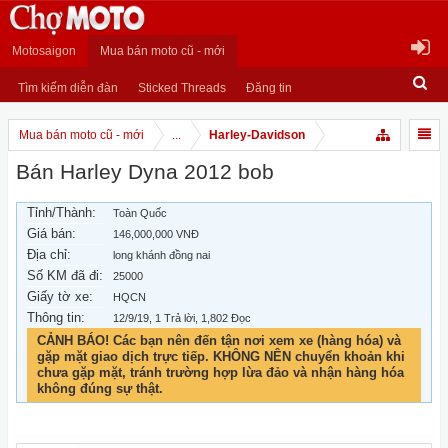
Motosaigon
Mua bán moto cũ - mới
Tìm kiếm diễn đàn
Sticked Threads
Đăng tin
Mua bán moto cũ - mới
...
Harley-Davidson
Bán Harley Dyna 2012 bob
Tỉnh/Thành:
Toàn Quốc
Giá bán:
146,000,000 VNĐ
Địa chỉ:
long khánh đồng nai
Số KM đã đi:
25000
Giấy tờ xe:
HQCN
Thông tin:
12/9/19
, 1 Trả lời, 1,802 Đọc
CẢNH BÁO! Các bạn nên đến tận nơi xem xe (hàng hóa) và
gặp mặt giao dịch trực tiếp. KHÔNG NÊN chuyển khoản khi
chưa gặp mặt, tránh trường hợp lừa đảo và nhận hàng hóa
không đúng sự thật.