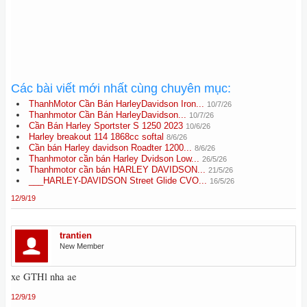
Các bài viết mới nhất cùng chuyên mục:
ThanhMotor Cần Bán HarleyDavidson Iron...
10/7/26
Thanhmotor Cần Bán HarleyDavidson...
10/7/26
Cần Bán Harley Sportster S 1250 2023
10/6/26
Harley breakout 114 1868cc softal
8/6/26
Cần bán Harley davidson Roadter 1200...
8/6/26
Thanhmotor cần bán Harley Dvidson Low...
26/5/26
Thanhmotor cần bán HARLEY DAVIDSON...
21/5/26
___HARLEY-DAVIDSON Street Glide CVO...
16/5/26
12/9/19
trantien
New Member
xe GTHl nha ae
12/9/19