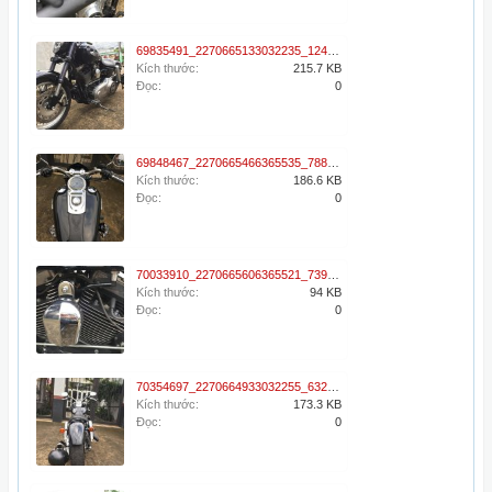
69835491_2270665133032235_1248120326601048064_n.jpg
Kích thước:
215.7 KB
Đọc:
0
69848467_2270665466365535_788603596668141568_n.jpg
Kích thước:
186.6 KB
Đọc:
0
70033910_2270665606365521_7392592044536889344_o.jpg
Kích thước:
94 KB
Đọc:
0
70354697_2270664933032255_6329679851724734464_n.jpg
Kích thước:
173.3 KB
Đọc:
0