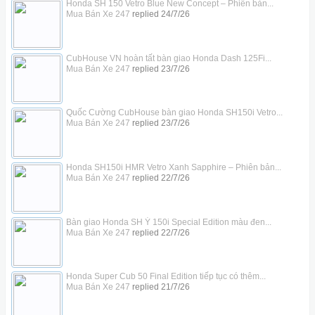
Honda SH 150 Vetro Blue New Concept – Phiên bản...
Mua Bán Xe 247
replied
24/7/26
CubHouse VN hoàn tất bàn giao Honda Dash 125Fi...
Mua Bán Xe 247
replied
23/7/26
Quốc Cường CubHouse bàn giao Honda SH150i Vetro...
Mua Bán Xe 247
replied
23/7/26
Honda SH150i HMR Vetro Xanh Sapphire – Phiên bản...
Mua Bán Xe 247
replied
22/7/26
Bàn giao Honda SH Ý 150i Special Edition màu đen...
Mua Bán Xe 247
replied
22/7/26
Honda Super Cub 50 Final Edition tiếp tục có thêm...
Mua Bán Xe 247
replied
21/7/26