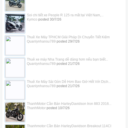
Soi chi tiết xe People R 125 ra mắt tại Việt Nam,...
Kymco
posted
30/7/26
Thuê Xe Máy TPHCM Giải Pháp Di Chuyển Tiết Kiệm
Quanlynhansu789
posted
29/7/26
Thuê xe máy Nha Trang dễ dàng hơn nếu bạn biết...
Quanlynhansu789
posted
21/7/26
Thuê Xe Máy Sài Gòn Dễ Hơn Bao Giờ Hết Với Dịch...
Quanlynhansu789
posted
21/7/26
ThanhMotor Cần Bán HarleyDavidson Iron 883 2016...
ThanhMotor
posted
10/7/26
Thanhmotor Cần Bán HarleyDavidson Breakout 114CI