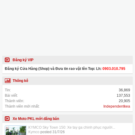
Đăng ký VIP
Đăng ký Cửa Hàng (Shop) và Đưa tin rao vặt lên Top: Lh:
0903.010.795
Thống kê
Tin:
36,869
Bài viết:
137,553
Thành viên:
20,905
Thành viên mới nhất:
Independentkea
Xe Moto PKL mới đăng bán
KYMCO Sky Town 150: Xe tay ga chinh phục người...
Kymco
posted
31/7/26