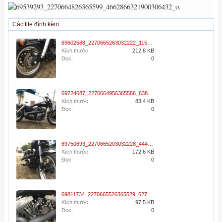
Các file đính kèm:
69602588_2270665263032222_1155102467524919296_n.jpg
Kích thước:
212.8 KB
Đọc:
0
69724687_2270664956365586_6388849954009382912_o.jpg
Kích thước:
83.4 KB
Đọc:
0
69750693_2270665203032228_4446045497941032960_n.jpg
Kích thước:
172.6 KB
Đọc:
0
69811734_2270665526365529_6270425726994874368_o.jpg
Kích thước:
97.5 KB
Đọc:
0