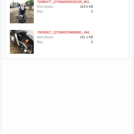
70496477_2270665093032239_8015556525172981760_n.jpg
Kích thước:
163.5 KB
Đọc:
0
70638927_2270665339698881_4943539174813728768_n.jpg
Kích thước:
181.1 KB
Đọc:
0