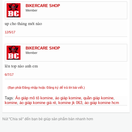
BIKERCARE SHOP
Member
up cho tháng mới nào
12/5/17
BIKERCARE SHOP
Member
lên top nào anh em
6/7/17
(Bạn phải Đăng nhập hoặc Đăng ký để trả lời bài viết.)
Tags
:
Áo giáp mô tô komine
,
áo giáp komine
,
quần giáp komine
,
komine
,
áo giáp komine giá rẻ
,
komine jk 063
,
áo giáp komine hcm
Nút "Chia sẻ" đến bạn bè giúp sản phẩm bán nhanh hơn