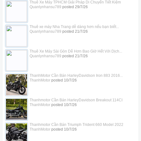
Thuê Xe Máy TPHCM Giải Pháp Di Chuyển Tiết Kiệm
Quanlynhansu789
posted
29/7/26
Thuê xe máy Nha Trang dễ dàng hơn nếu bạn biết...
Quanlynhansu789
posted
21/7/26
Thuê Xe Máy Sài Gòn Dễ Hơn Bao Giờ Hết Với Dịch...
Quanlynhansu789
posted
21/7/26
ThanhMotor Cần Bán HarleyDavidson Iron 883 2016...
ThanhMotor
posted
10/7/26
Thanhmotor Cần Bán HarleyDavidson Breakout 114CI
ThanhMotor
posted
10/7/26
Thanhmotor Cần Bán Triumph Trident 660 Model 2022
ThanhMotor
posted
10/7/26