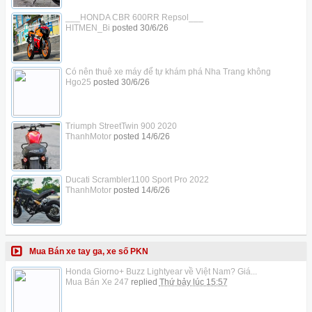
___HONDA CBR 600RR Repsol___
HITMEN_Bi
posted
30/6/26
Có nên thuê xe máy để tự khám phá Nha Trang không
Hgo25
posted
30/6/26
Triumph StreetTwin 900 2020
ThanhMotor
posted
14/6/26
Ducati Scrambler1100 Sport Pro 2022
ThanhMotor
posted
14/6/26
Mua Bán xe tay ga, xe số PKN
Honda Giorno+ Buzz Lightyear về Việt Nam? Giá...
Mua Bán Xe 247
replied
Thứ bảy lúc 15:57