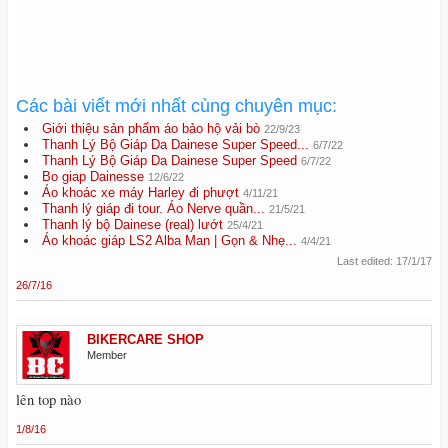
Các bài viết mới nhất cùng chuyên mục:
Giới thiệu sản phẩm áo bảo hộ vải bò
22/9/23
Thanh Lý Bộ Giáp Da Dainese Super Speed...
6/7/22
Thanh Lý Bộ Giáp Da Dainese Super Speed
6/7/22
Bo giap Dainesse
12/6/22
Áo khoác xe máy Harley đi phượt
4/11/21
Thanh lý giáp đi tour. Áo Nerve quần...
21/5/21
Thanh lý bộ Dainese (real) lướt
25/4/21
Áo khoác giáp LS2 Alba Man | Gọn & Nhẹ...
4/4/21
Last edited:
17/1/17
26/7/16
BIKERCARE SHOP
Member
lên top nào
1/8/16