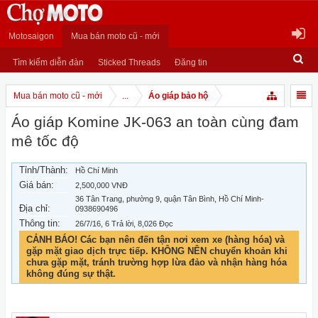
Motosaigon
Mua bán moto cũ - mới
Tìm kiếm diễn đàn
Sticked Threads
Đăng tin
Mua bán moto cũ - mới
...
Áo giáp bảo hộ
Áo giáp Komine JK-063 an toàn cùng đam
mê tốc độ
Tỉnh/Thành:
Hồ Chí Minh
Giá bán:
2,500,000 VNĐ
36 Tân Trang, phường 9, quận Tân Bình, Hồ Chí Minh-
Địa chỉ:
0938690496
Thông tin:
26/7/16
, 6 Trả lời, 8,026 Đọc
CẢNH BÁO! Các bạn nên đến tận nơi xem xe (hàng hóa) và
gặp mặt giao dịch trực tiếp. KHÔNG NÊN chuyển khoản khi
chưa gặp mặt, tránh trường hợp lừa đảo và nhận hàng hóa
không đúng sự thật.