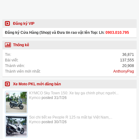
Đăng ký VIP
Đăng ký Cửa Hàng (Shop) và Đưa tin rao vặt lên Top: Lh:
0903.010.795
Thống kê
Tin:
36,871
Bài viết:
137,555
Thành viên:
20,908
Thành viên mới nhất:
AnthonyPag
Xe Moto PKL mới đăng bán
KYMCO Sky Town 150: Xe tay ga chinh phục người...
Kymco
posted
31/7/26
Soi chi tiết xe People R 125 ra mắt tại Việt Nam,...
Kymco
posted
30/7/26