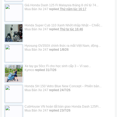
Giá Honda Dash 125 Fi Malaysia tháng 8 chỉ từ 74...
Mua Bán Xe 247
replied
Thứ năm lúc 16:17
Honda Super Cub 110 Xanh Nhớt nhập Nhật – Chiếc...
Mua Bán Xe 247
replied
Thứ tư lúc 16:46
Hyosung GV350X chính thức ra mắt Việt Nam, động...
Mua Bán Xe 247
replied
1/8/26
Xe tay ga 50cc Fi cho học sinh cấp 3 – Vì sao...
Kymco
replied
31/7/26
Honda SH 150 Vetro Blue New Concept – Phiên bản...
Mua Bán Xe 247
replied
24/7/26
CubHouse VN hoàn tất bàn giao Honda Dash 125Fi...
Mua Bán Xe 247
replied
23/7/26