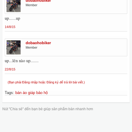
dobaohobiker
Member
up......up
14/8/15
dobaohobiker
Member
up...lên nào up.......
22/8/15
(Bạn phải Đăng nhập hoặc Đăng ký để trả lời bài viết.)
Tags
:
bán áo giáp bảo hộ
Nút "Chia sẻ" đến bạn bè giúp sản phẩm bán nhanh hơn