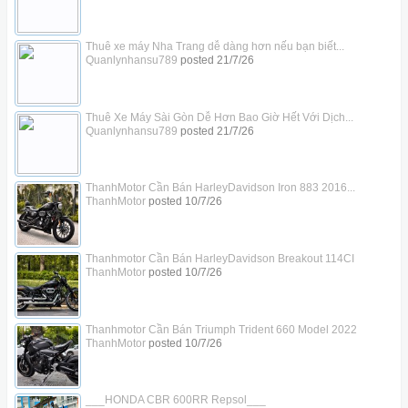
Thuê xe máy Nha Trang dễ dàng hơn nếu bạn biết...
Quanlynhansu789
posted
21/7/26
Thuê Xe Máy Sài Gòn Dễ Hơn Bao Giờ Hết Với Dịch...
Quanlynhansu789
posted
21/7/26
ThanhMotor Cần Bán HarleyDavidson Iron 883 2016...
ThanhMotor
posted
10/7/26
Thanhmotor Cần Bán HarleyDavidson Breakout 114CI
ThanhMotor
posted
10/7/26
Thanhmotor Cần Bán Triumph Trident 660 Model 2022
ThanhMotor
posted
10/7/26
___HONDA CBR 600RR Repsol___