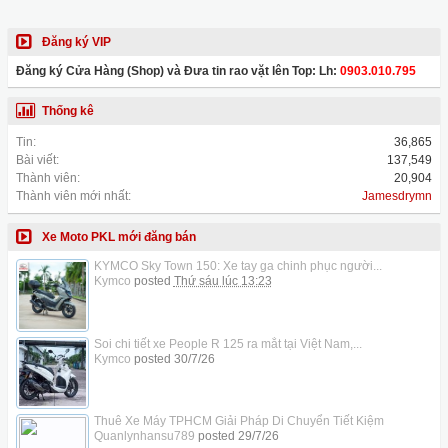
Đăng ký VIP
Đăng ký Cửa Hàng (Shop) và Đưa tin rao vặt lên Top: Lh:
0903.010.795
Thống kê
Tin:
36,865
Bài viết:
137,549
Thành viên:
20,904
Thành viên mới nhất:
Jamesdrymn
Xe Moto PKL mới đăng bán
KYMCO Sky Town 150: Xe tay ga chinh phục người...
Kymco
posted
Thứ sáu lúc 13:23
Soi chi tiết xe People R 125 ra mắt tại Việt Nam,...
Kymco
posted
30/7/26
Thuê Xe Máy TPHCM Giải Pháp Di Chuyển Tiết Kiệm
Quanlynhansu789
posted
29/7/26