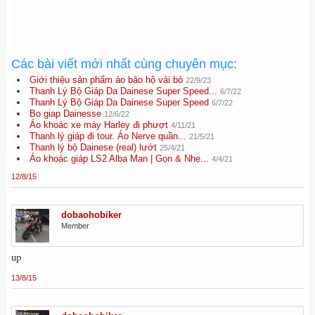
Các bài viết mới nhất cùng chuyên mục:
Giới thiệu sản phẩm áo bảo hộ vải bò
22/9/23
Thanh Lý Bộ Giáp Da Dainese Super Speed...
6/7/22
Thanh Lý Bộ Giáp Da Dainese Super Speed
6/7/22
Bo giap Dainesse
12/6/22
Áo khoác xe máy Harley đi phượt
4/11/21
Thanh lý giáp đi tour. Áo Nerve quần...
21/5/21
Thanh lý bộ Dainese (real) lướt
25/4/21
Áo khoác giáp LS2 Alba Man | Gọn & Nhẹ...
4/4/21
12/8/15
dobaohobiker
Member
up
13/8/15