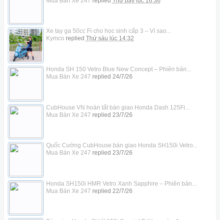
Mua Bán Xe 247
replied
Thứ bảy lúc 16:36
Xe tay ga 50cc Fi cho học sinh cấp 3 – Vì sao...
Kymco
replied
Thứ sáu lúc 14:32
Honda SH 150 Vetro Blue New Concept – Phiên bản...
Mua Bán Xe 247
replied
24/7/26
CubHouse VN hoàn tất bàn giao Honda Dash 125Fi...
Mua Bán Xe 247
replied
23/7/26
Quốc Cường CubHouse bàn giao Honda SH150i Vetro...
Mua Bán Xe 247
replied
23/7/26
Honda SH150i HMR Vetro Xanh Sapphire – Phiên bản...
Mua Bán Xe 247
replied
22/7/26