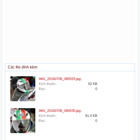
Các file đính kèm:
IMG_20160708_080525.jpg
Kích thước:
92 KB
Đọc:
0
IMG_20160708_080535.jpg
Kích thước:
81.4 KB
Đọc:
0