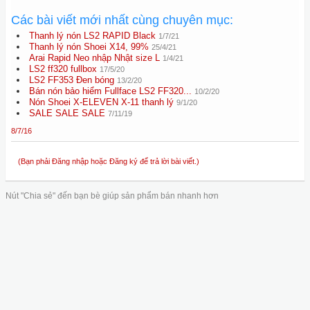
Các bài viết mới nhất cùng chuyên mục:
Thanh lý nón LS2 RAPID Black
1/7/21
Thanh lý nón Shoei X14, 99%
25/4/21
Arai Rapid Neo nhập Nhật size L
1/4/21
LS2 ff320 fullbox
17/5/20
LS2 FF353 Đen bóng
13/2/20
Bán nón bảo hiểm Fullface LS2 FF320...
10/2/20
Nón Shoei X-ELEVEN X-11 thanh lý
9/1/20
SALE SALE SALE
7/11/19
8/7/16
(Bạn phải Đăng nhập hoặc Đăng ký để trả lời bài viết.)
Nút "Chia sẻ" đến bạn bè giúp sản phẩm bán nhanh hơn