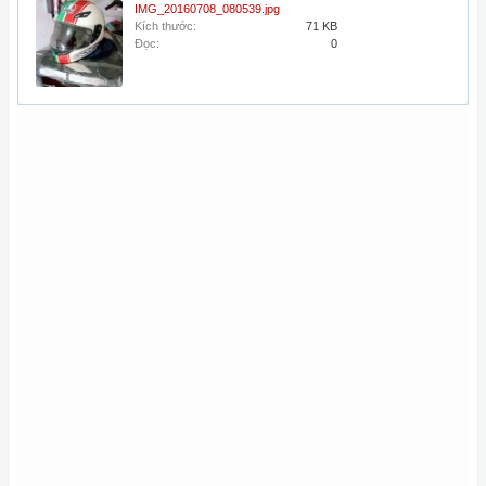
IMG_20160708_080539.jpg
Kích thước:
71 KB
Đọc:
0