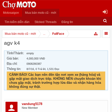
Motosaigon
Mua bán moto cũ - mới
Tìm kiếm diễn đàn
Sticked Threads
Đăng tin
Mua bán moto cũ - mới
...
FullFace
agv k4
Tỉnh/Thành:
empty
Giá bán:
4,000,000 VNĐ
Địa chỉ:
0908280387
Thông tin:
8/7/16
, 0 Trả lời, 1,531 Đọc
CẢNH BÁO! Các bạn nên đến tận nơi xem xe (hàng hóa) và
gặp mặt giao dịch trực tiếp. KHÔNG NÊN chuyển khoản khi
chưa gặp mặt, tránh trường hợp lừa đảo và nhận hàng hóa
không đúng sự thật.
vandung5178
New Member