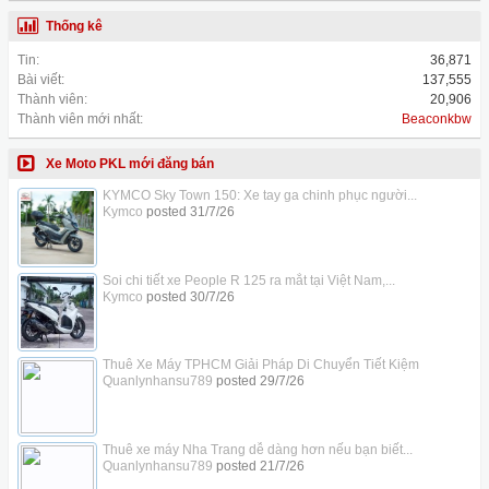
Thống kê
Tin:
36,871
Bài viết:
137,555
Thành viên:
20,906
Thành viên mới nhất:
Beaconkbw
Xe Moto PKL mới đăng bán
KYMCO Sky Town 150: Xe tay ga chinh phục người...
Kymco
posted
31/7/26
Soi chi tiết xe People R 125 ra mắt tại Việt Nam,...
Kymco
posted
30/7/26
Thuê Xe Máy TPHCM Giải Pháp Di Chuyển Tiết Kiệm
Quanlynhansu789
posted
29/7/26
Thuê xe máy Nha Trang dễ dàng hơn nếu bạn biết...
Quanlynhansu789
posted
21/7/26