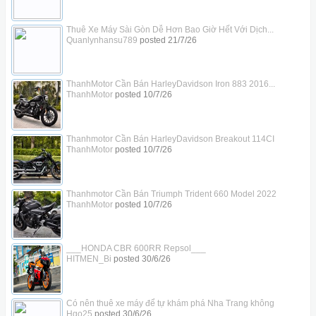
Thuê Xe Máy Sài Gòn Dễ Hơn Bao Giờ Hết Với Dịch...
Quanlynhansu789
posted
21/7/26
ThanhMotor Cần Bán HarleyDavidson Iron 883 2016...
ThanhMotor
posted
10/7/26
Thanhmotor Cần Bán HarleyDavidson Breakout 114CI
ThanhMotor
posted
10/7/26
Thanhmotor Cần Bán Triumph Trident 660 Model 2022
ThanhMotor
posted
10/7/26
___HONDA CBR 600RR Repsol___
HITMEN_Bi
posted
30/6/26
Có nên thuê xe máy để tự khám phá Nha Trang không
Hgo25
posted
30/6/26