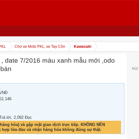
PKL
Chợ xe Moto PKL, xe Tay Côn
Kawasaki
 date 7/2016 màu xanh mẫu mới ,odo
 bán
Nút
 VNĐ
51.146
 Trả lời, 2,092 Đọc
hàng hóa) và gặp mặt giao dịch trực tiếp. KHÔNG NÊN
g hợp lừa đảo và nhận hàng hóa không đúng sự thật.