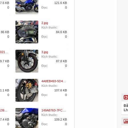
7.6 KB
121.6 KB
0
Đọc:
0
2.jpg
Kích thước:
86 KB
84.6 KB
0
Đọc:
0
2CFC311F-0219-4324-B587-01843BD02277.jpeg
3.jpg
Kích thước:
9.7 KB
87.8 KB
0
Đọc:
0
4A8EB493-5D49-4090-9A22-5E5B599E9B4C.jpeg
Kích thước:
1.1 KB
107.6 KB
0
Đọc:
0
Đă
Lh
66C91390-139F-41D2-B185-23845987FDC8.jpeg
149A8763-7FC7-417F-96DC-BDF65B18A40F.jpeg
Kích thước:
7.4 KB
109.2 KB
0
Đọc:
0