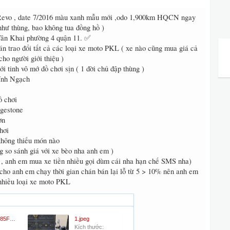
vo , date 7/2016 màu xanh mẫu mới ,odo 1,900km HQCN ngay
như thùng, bao không tua đồng hồ )
Tân Khai phường 4 quận 11. ✅
n trao đổi tất cả các loại xe moto PKL ( xe nào cũng mua giá cả
cho người giới thiệu )
i tinh vô mớ đồ chơi sịn ( 1 đời chủ đập thùng )
ính Ngạch
ồ chơi
dgestone
ờn
hơi
không thiếu món nào
ng so sánh giá với xe bèo nha anh em )
át , anh em mua xe tiền nhiều gọi dùm cái nha hạn chế SMS nha)
cho anh em chạy thời gian chán bán lại lỗ từ 5 > 10% nên anh em
nhiều loại xe moto PKL‭
0BB03BC8-85F8-4766-9857-DD5B60D5ABC1.jpeg
1.jpeg
Kích thước: