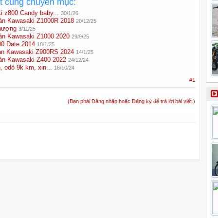
ất cùng chuyên mục:
i z800 Candy baby...
30/1/26
 Kawasaki Z1000R 2018
20/12/25
hượng
3/11/25
 Kawasaki Z1000 2020
29/9/25
0 Date 2014
18/1/25
 Kawasaki Z900RS 2024
14/1/25
 Kawasaki Z400 2022
24/12/24
 odó 9k km, xin...
18/10/24
#1
(Bạn phải Đăng nhập hoặc Đăng ký để trả lời bài viết.)