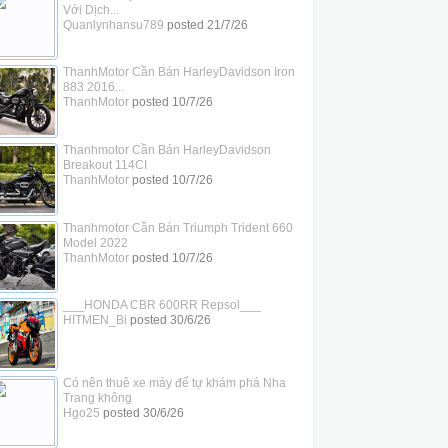
Với Dịch...
Quanlynhansu789
posted
21/7/26
ThanhMotor Cần Bán HarleyDavidson Iron
883 2016...
ThanhMotor
posted
10/7/26
Thanhmotor Cần Bán HarleyDavidson
Breakout 114CI
ThanhMotor
posted
10/7/26
Thanhmotor Cần Bán Triumph Trident 660
Model 2022
ThanhMotor
posted
10/7/26
___HONDA CBR 600RR Repsol___
HITMEN_Bi
posted
30/6/26
Có nên thuê xe máy để tự khám phá Nha
Trang không
Hgo25
posted
30/6/26