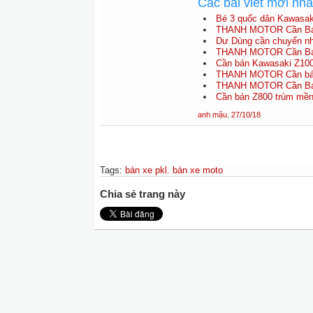
Các bài viết mới nh
Bé 3 quốc dân Kawasak
THANH MOTOR Cần Bán
Dư Dùng cần chuyển n
THANH MOTOR Cần Bán
Cần bán Kawasaki Z100
THANH MOTOR Cần bán
THANH MOTOR Cần Bán
Cần bán Z800 trùm mền,
anh mậu
,
27/10/18
Tags
:
bán xe pkl. bán xe moto
Chia sẻ trang này