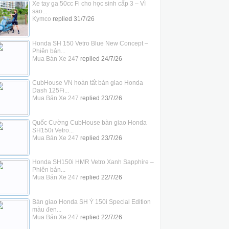
Xe tay ga 50cc Fi cho học sinh cấp 3 – Vì
sao...
Kymco
replied
31/7/26
Honda SH 150 Vetro Blue New Concept –
Phiên bản...
Mua Bán Xe 247
replied
24/7/26
CubHouse VN hoàn tất bàn giao Honda
Dash 125Fi...
Mua Bán Xe 247
replied
23/7/26
Quốc Cường CubHouse bàn giao Honda
SH150i Vetro...
Mua Bán Xe 247
replied
23/7/26
Honda SH150i HMR Vetro Xanh Sapphire –
Phiên bản...
Mua Bán Xe 247
replied
22/7/26
Bàn giao Honda SH Ý 150i Special Edition
màu đen...
Mua Bán Xe 247
replied
22/7/26