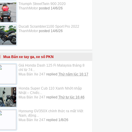
Triumph StreetTwin 900 2020
ThanhMotor
posted
14/6/26
Ducati Scrambler1100 Sport Pro 2022
ThanhMotor
posted
14/6/26
Mua Bán xe tay ga, xe số PKN
Giá Honda Dash 125 Fi Malaysia tháng 8
chỉ từ 74...
Mua Bán Xe 247
replied
Thứ năm lúc 16:17
Honda Super Cub 110 Xanh Nhớt nhập
Nhật – Chiếc...
Mua Bán Xe 247
replied
Thứ tư lúc 16:46
Hyosung GV350X chính thức ra mắt Việt
Nam, động...
Mua Bán Xe 247
replied
1/8/26