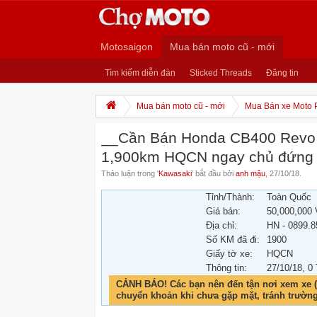
Motosaigon
Mua bán moto cũ - mới
Tìm kiếm diễn đàn
Sticked Threads
Đăng tin
Mua bán moto cũ - mới
Mua Bán xe Moto 
__Cần Bán Honda CB400 Revo ,
1,900km HQCN ngay chủ đứng
Thảo luận trong '
Kawasaki
' bắt đầu bởi
anh mậu
,
27/10/18
.
Tỉnh/Thành:
Toàn Quốc
Giá bán:
50,000,000
Địa chỉ:
HN - 0899.8
Số KM đã đi:
1900
Giấy tờ xe:
HQCN
Thông tin:
27/10/18
, 0
CẢNH BÁO! Các bạn nên đến tận nơi xem xe (
chuyển khoản khi chưa gặp mặt, tránh trườn