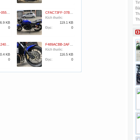
Tin
Bài
C4C69ACF-055F-47E2-AF98-70A88B773773.jpeg
CFAC73FF-37B0-4F59-A060-8F4F72EC6E2D.jpeg
Th
Kích thước:
Th
6.9 KB
119.1 KB
0
Đọc:
0
F94CC4B3-2404-409E-9A65-F26E41E2C6C7.jpeg
F489ACBB-2AFC-4D01-A52B-0BE33AED2085.jpeg
Kích thước:
0.4 KB
116.5 KB
0
Đọc:
0