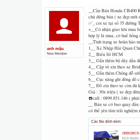
__Cần Bán Honda CB400 Re
chủ đứng bán ( xe đẹp mới 
✅_ coi xe tại số 35 đường 
+__Có nhận giao lưu mua bá
hợp lý là mua, có huề hồng 
__Tình trạng xe hoàn hảo mớ
1__ Xe Nhập Hải Quan Ch
anh mậu
2__ Biển Số HCM
New Member
3__ Gắn thêm bộ dây dầu đ
4__ Cặp vỏ zin theo xe Bri
5__ Gắn thêm Chống đỗ sư
6__ Cục nâng ghi đông đồ c
7__ Đồ zin theo xe còn đủ 
Giá : 30x triệu ( xe đẹp đừ
☎️call : 0899.851.146 ( ph
__ Bán xe có bao quay đầu 
có thể yên tâm trãi nghiệm 
Các file đính kèm:
Kích thước: