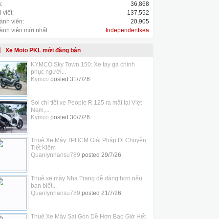
:
36,868
 viết:
137,552
ành viên:
20,905
ành viên mới nhất:
Independentkea
Xe Moto PKL mới đăng bán
KYMCO Sky Town 150: Xe tay ga chinh
phục người...
Kymco
posted
31/7/26
Soi chi tiết xe People R 125 ra mắt tại Việt
Nam,...
Kymco
posted
30/7/26
Thuê Xe Máy TPHCM Giải Pháp Di Chuyển
Tiết Kiệm
Quanlynhansu789
posted
29/7/26
Thuê xe máy Nha Trang dễ dàng hơn nếu
bạn biết...
Quanlynhansu789
posted
21/7/26
Thuê Xe Máy Sài Gòn Dễ Hơn Bao Giờ Hết