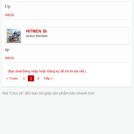
Up
3/8/18
HITMEN_Bi
Active Member
up
3/8/18
(Bạn phải Đăng nhập hoặc Đăng ký để trả lời bài viết.)
< Trước
1
2
3
Tiếp >
Nút "Chia sẻ" đến bạn bè giúp sản phẩm bán nhanh hơn