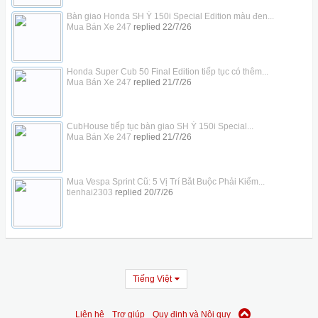
Bàn giao Honda SH Ý 150i Special Edition màu đen...
Mua Bán Xe 247
replied
22/7/26
Honda Super Cub 50 Final Edition tiếp tục có thêm...
Mua Bán Xe 247
replied
21/7/26
CubHouse tiếp tục bàn giao SH Ý 150i Special...
Mua Bán Xe 247
replied
21/7/26
Mua Vespa Sprint Cũ: 5 Vị Trí Bắt Buộc Phải Kiểm...
tienhai2303
replied
20/7/26
Tiếng Việt
Liên hệ
Trợ giúp
Quy định và Nội quy