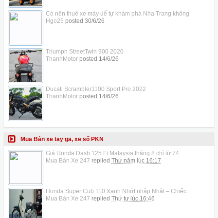
Có nên thuê xe máy để tự khám phá Nha Trang không
Hgo25
posted
30/6/26
Triumph StreetTwin 900 2020
ThanhMotor
posted
14/6/26
Ducati Scrambler1100 Sport Pro 2022
ThanhMotor
posted
14/6/26
Mua Bán xe tay ga, xe số PKN
Giá Honda Dash 125 Fi Malaysia tháng 8 chỉ từ 74...
Mua Bán Xe 247
replied
Thứ năm lúc 16:17
Honda Super Cub 110 Xanh Nhớt nhập Nhật – Chiếc...
Mua Bán Xe 247
replied
Thứ tư lúc 16:46