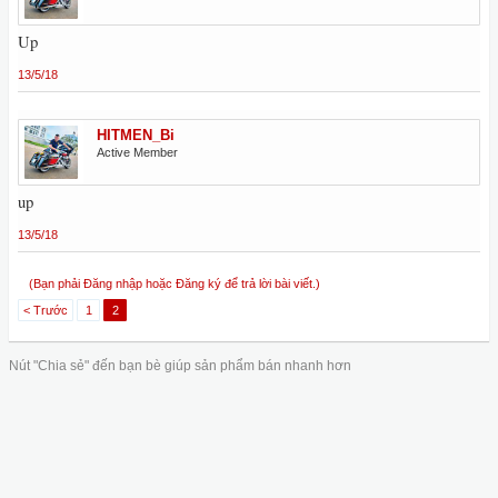
Up
13/5/18
HITMEN_Bi
Active Member
up
13/5/18
(Bạn phải Đăng nhập hoặc Đăng ký để trả lời bài viết.)
< Trước
1
2
Nút "Chia sẻ" đến bạn bè giúp sản phẩm bán nhanh hơn