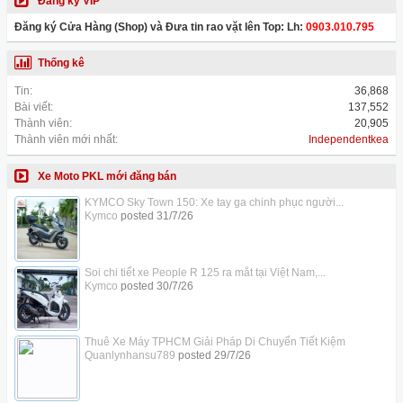
Đăng ký VIP
Đăng ký Cửa Hàng (Shop) và Đưa tin rao vặt lên Top: Lh:
0903.010.795
Thống kê
Tin:
36,868
Bài viết:
137,552
Thành viên:
20,905
Thành viên mới nhất:
Independentkea
Xe Moto PKL mới đăng bán
KYMCO Sky Town 150: Xe tay ga chinh phục người...
Kymco
posted
31/7/26
Soi chi tiết xe People R 125 ra mắt tại Việt Nam,...
Kymco
posted
30/7/26
Thuê Xe Máy TPHCM Giải Pháp Di Chuyển Tiết Kiệm
Quanlynhansu789
posted
29/7/26