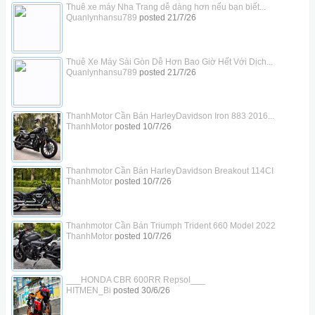
Thuê xe máy Nha Trang dễ dàng hơn nếu bạn biết...
Quanlynhansu789
posted
21/7/26
Thuê Xe Máy Sài Gòn Dễ Hơn Bao Giờ Hết Với Dịch...
Quanlynhansu789
posted
21/7/26
ThanhMotor Cần Bán HarleyDavidson Iron 883 2016...
ThanhMotor
posted
10/7/26
Thanhmotor Cần Bán HarleyDavidson Breakout 114CI
ThanhMotor
posted
10/7/26
Thanhmotor Cần Bán Triumph Trident 660 Model 2022
ThanhMotor
posted
10/7/26
___HONDA CBR 600RR Repsol___
HITMEN_Bi
posted
30/6/26