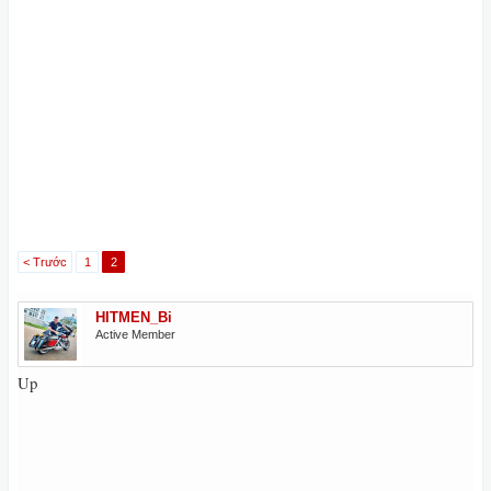
< Trước
1
2
HITMEN_Bi
Active Member
Up