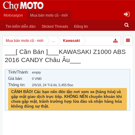
Motosaigon
Mua bán moto cũ - mới
Tìm kiếm diễn đàn
Sticked Threads
Đăng tin
Mua bán moto cũ - mới
...
Kawasaki
___[ Cần Bán ]___KAWASAKI Z1000 ABS
2016 CANDY Châu Âu___
Tỉnh/Thành:
empty
Giá bán:
0 VNĐ
Thông tin:
2/5/18
, 24 Trả lời, 5,455 Đọc
CẢNH BÁO! Các bạn nên đến tận nơi xem xe (hàng hóa) và
gặp mặt giao dịch trực tiếp. KHÔNG NÊN chuyển khoản khi
chưa gặp mặt, tránh trường hợp lừa đảo và nhận hàng hóa
không đúng sự thật.