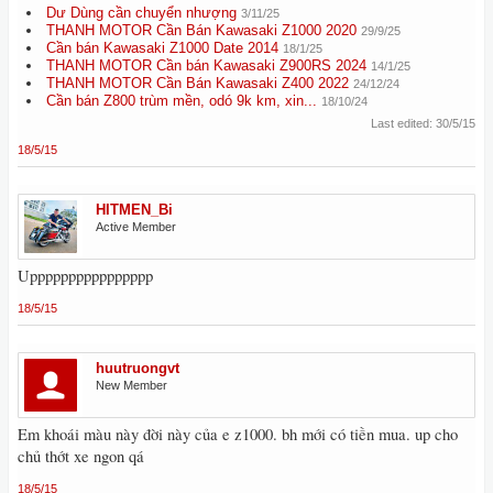
Dư Dùng cần chuyển nhượng
3/11/25
THANH MOTOR Cần Bán Kawasaki Z1000 2020
29/9/25
Cần bán Kawasaki Z1000 Date 2014
18/1/25
THANH MOTOR Cần bán Kawasaki Z900RS 2024
14/1/25
THANH MOTOR Cần Bán Kawasaki Z400 2022
24/12/24
Cần bán Z800 trùm mền, odó 9k km, xin...
18/10/24
Last edited:
30/5/15
18/5/15
HITMEN_Bi
Active Member
Upppppppppppppppp
18/5/15
huutruongvt
New Member
Em khoái màu này đời này của e z1000. bh mới có tiền mua. up cho
chủ thớt xe ngon qá
18/5/15