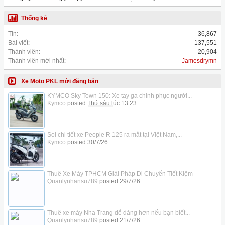
Thống kê
Tin:
36,867
Bài viết:
137,551
Thành viên:
20,904
Thành viên mới nhất:
Jamesdrymn
Xe Moto PKL mới đăng bán
KYMCO Sky Town 150: Xe tay ga chinh phục người...
Kymco
posted
Thứ sáu lúc 13:23
Soi chi tiết xe People R 125 ra mắt tại Việt Nam,...
Kymco
posted
30/7/26
Thuê Xe Máy TPHCM Giải Pháp Di Chuyển Tiết Kiệm
Quanlynhansu789
posted
29/7/26
Thuê xe máy Nha Trang dễ dàng hơn nếu bạn biết...
Quanlynhansu789
posted
21/7/26