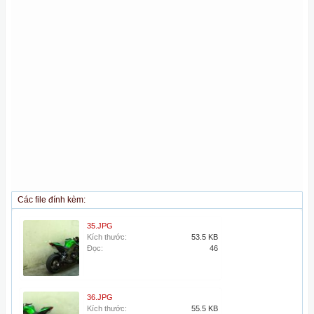
Các file đính kèm:
35.JPG
Kích thước:
53.5 KB
Đọc:
46
36.JPG
Kích thước:
55.5 KB