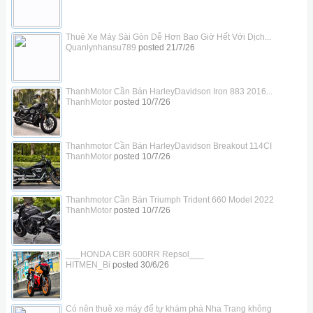
Thuê Xe Máy Sài Gòn Dễ Hơn Bao Giờ Hết Với Dịch...
Quanlynhansu789
posted
21/7/26
ThanhMotor Cần Bán HarleyDavidson Iron 883 2016...
ThanhMotor
posted
10/7/26
Thanhmotor Cần Bán HarleyDavidson Breakout 114CI
ThanhMotor
posted
10/7/26
Thanhmotor Cần Bán Triumph Trident 660 Model 2022
ThanhMotor
posted
10/7/26
___HONDA CBR 600RR Repsol___
HITMEN_Bi
posted
30/6/26
Có nên thuê xe máy để tự khám phá Nha Trang không