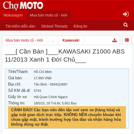
Motosaigon
Mua bán moto cũ - mới
Tìm kiếm diễn đàn
Sticked Threads
Đăng tin
Mua bán moto cũ - mới
...
Kawasaki
___[ Cần Bán ]___KAWASAKI Z1000 ABS
11/2013 Xanh 1 Đời Chủ___
Tỉnh/Thành:
Hồ Chí Minh
Giá bán:
17,900 VNĐ
Địa chỉ:
Tân Bình - 0934110687
Số KM đã đi:
5743
Giấy tờ xe:
Hải Quan Chính Ngạch
Thông tin:
18/5/15
, 18 Trả lời, 5,651 Đọc
CẢNH BÁO! Các bạn nên đến tận nơi xem xe (hàng hóa) và
gặp mặt giao dịch trực tiếp. KHÔNG NÊN chuyển khoản khi
chưa gặp mặt, tránh trường hợp lừa đảo và nhận hàng hóa
không đúng sự thật.