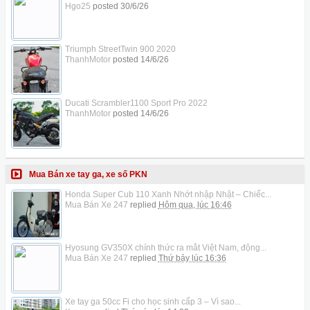
Hgo25
posted
30/6/26
Triumph StreetTwin 900 2020
ThanhMotor
posted
14/6/26
Ducati Scrambler1100 Sport Pro 2022
ThanhMotor
posted
14/6/26
Mua Bán xe tay ga, xe số PKN
Honda Super Cub 110 Xanh Nhớt nhập Nhật – Chiếc...
Mua Bán Xe 247
replied
Hôm qua, lúc 16:46
Hyosung GV350X chính thức ra mắt Việt Nam, động...
Mua Bán Xe 247
replied
Thứ bảy lúc 16:36
Xe tay ga 50cc Fi cho học sinh cấp 3 – Vì sao...