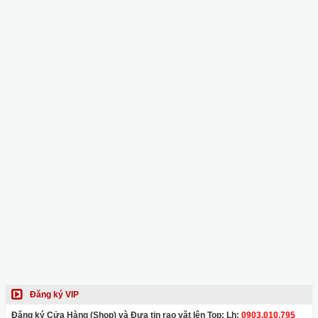
Đăng ký VIP
Đăng ký Cửa Hàng (Shop) và Đưa tin rao vặt lên Top: Lh:
0903.010.795