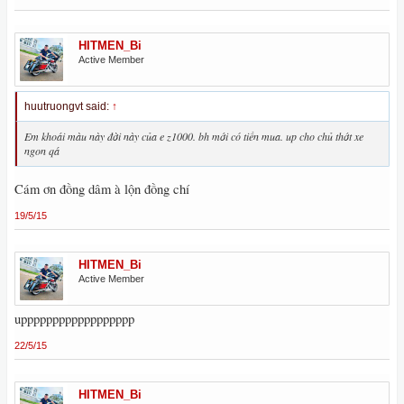
HITMEN_Bi
Active Member
huutruongvt said:
↑
Em khoái màu này đời này của e z1000. bh mới có tiền mua. up cho chủ thớt xe
ngon qá
Cám ơn đồng dâm à lộn đồng chí
19/5/15
HITMEN_Bi
Active Member
upppppppppppppppppp
22/5/15
HITMEN_Bi