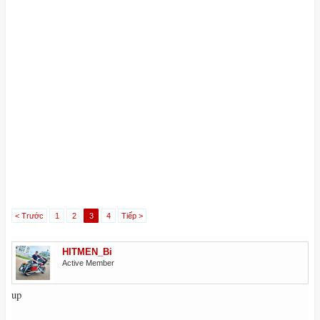
< Trước
1
2
3
4
Tiếp >
HITMEN_Bi
Active Member
up