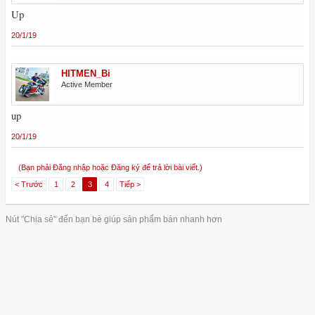
Up
20/1/19
HITMEN_Bi
Active Member
up
20/1/19
(Bạn phải Đăng nhập hoặc Đăng ký để trả lời bài viết.)
< Trước
1
2
3
4
Tiếp >
Nút "Chia sẻ" đến bạn bè giúp sản phẩm bán nhanh hơn