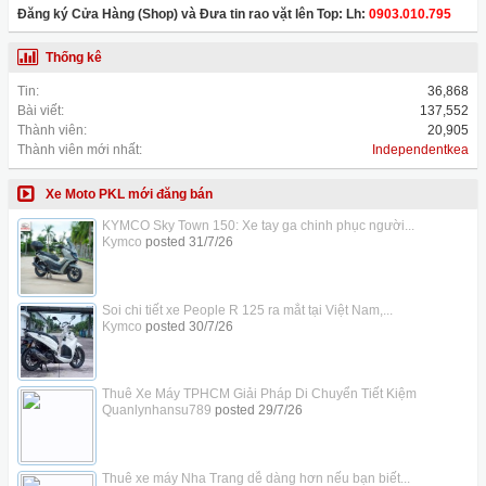
Đăng ký Cửa Hàng (Shop) và Đưa tin rao vặt lên Top: Lh:
0903.010.795
Thống kê
Tin:
36,868
Bài viết:
137,552
Thành viên:
20,905
Thành viên mới nhất:
Independentkea
Xe Moto PKL mới đăng bán
KYMCO Sky Town 150: Xe tay ga chinh phục người...
Kymco
posted
31/7/26
Soi chi tiết xe People R 125 ra mắt tại Việt Nam,...
Kymco
posted
30/7/26
Thuê Xe Máy TPHCM Giải Pháp Di Chuyển Tiết Kiệm
Quanlynhansu789
posted
29/7/26
Thuê xe máy Nha Trang dễ dàng hơn nếu bạn biết...