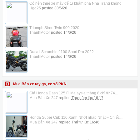
Có nên thuê xe máy để tự khám phá Nha Trang không
Hgo25
posted
30/6/26
Triumph StreetTwin 900 2020
ThanhMotor
posted
14/6/26
Ducati Scrambler1100 Sport Pro 2022
ThanhMotor
posted
14/6/26
Mua Bán xe tay ga, xe số PKN
Giá Honda Dash 125 Fi Malaysia tháng 8 chỉ từ 74...
Mua Bán Xe 247
replied
Thứ năm lúc 16:17
Honda Super Cub 110 Xanh Nhớt nhập Nhật – Chiếc...
Mua Bán Xe 247
replied
Thứ tư lúc 16:46