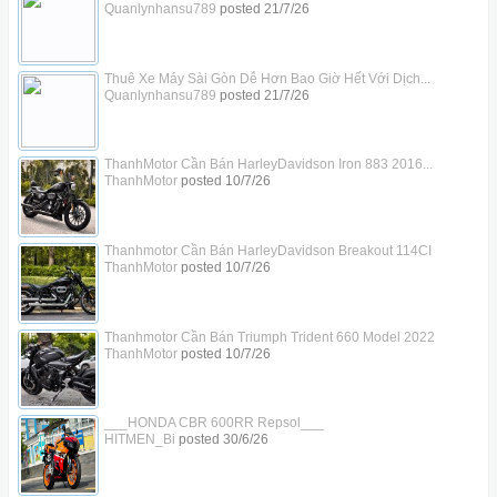
Quanlynhansu789
posted
21/7/26
Thuê Xe Máy Sài Gòn Dễ Hơn Bao Giờ Hết Với Dịch...
Quanlynhansu789
posted
21/7/26
ThanhMotor Cần Bán HarleyDavidson Iron 883 2016...
ThanhMotor
posted
10/7/26
Thanhmotor Cần Bán HarleyDavidson Breakout 114CI
ThanhMotor
posted
10/7/26
Thanhmotor Cần Bán Triumph Trident 660 Model 2022
ThanhMotor
posted
10/7/26
___HONDA CBR 600RR Repsol___
HITMEN_Bi
posted
30/6/26