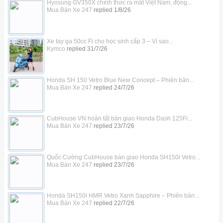
Hyosung GV350X chính thức ra mắt Việt Nam, động...
Mua Bán Xe 247
replied
1/8/26
Xe tay ga 50cc Fi cho học sinh cấp 3 – Vì sao...
Kymco
replied
31/7/26
Honda SH 150 Vetro Blue New Concept – Phiên bản...
Mua Bán Xe 247
replied
24/7/26
CubHouse VN hoàn tất bàn giao Honda Dash 125Fi...
Mua Bán Xe 247
replied
23/7/26
Quốc Cường CubHouse bàn giao Honda SH150i Vetro...
Mua Bán Xe 247
replied
23/7/26
Honda SH150i HMR Vetro Xanh Sapphire – Phiên bản...
Mua Bán Xe 247
replied
22/7/26