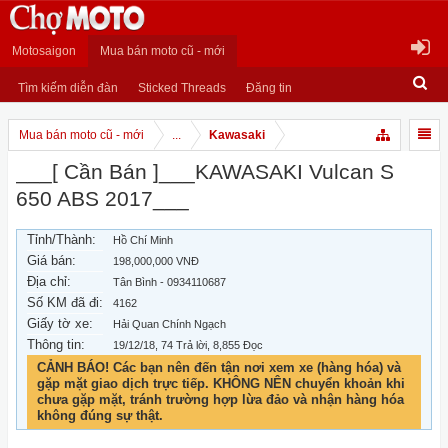
Motosaigon
Mua bán moto cũ - mới
Tìm kiếm diễn đàn
Sticked Threads
Đăng tin
Mua bán moto cũ - mới
...
Kawasaki
___[ Cần Bán ]___KAWASAKI Vulcan S
650 ABS 2017___
Tỉnh/Thành:
Hồ Chí Minh
Giá bán:
198,000,000 VNĐ
Địa chỉ:
Tân Bình - 0934110687
Số KM đã đi:
4162
Giấy tờ xe:
Hải Quan Chính Ngạch
Thông tin:
19/12/18
, 74 Trả lời, 8,855 Đọc
CẢNH BÁO! Các bạn nên đến tận nơi xem xe (hàng hóa) và
gặp mặt giao dịch trực tiếp. KHÔNG NÊN chuyển khoản khi
chưa gặp mặt, tránh trường hợp lừa đảo và nhận hàng hóa
không đúng sự thật.