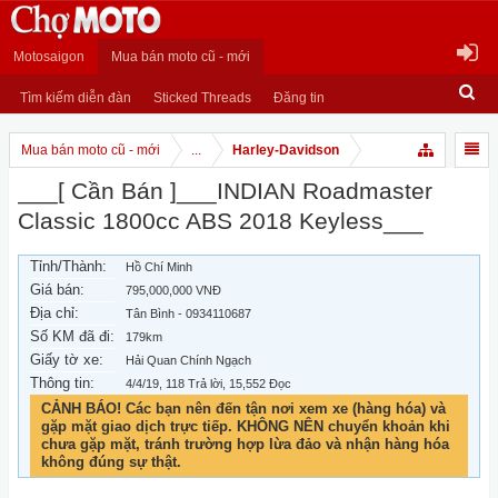
Motosaigon
Mua bán moto cũ - mới
Tìm kiếm diễn đàn
Sticked Threads
Đăng tin
Mua bán moto cũ - mới
...
Harley-Davidson
___[ Cần Bán ]___INDIAN Roadmaster
Classic 1800cc ABS 2018 Keyless___
Tỉnh/Thành:
Hồ Chí Minh
Giá bán:
795,000,000 VNĐ
Địa chỉ:
Tân Bình - 0934110687
Số KM đã đi:
179km
Giấy tờ xe:
Hải Quan Chính Ngạch
Thông tin:
4/4/19
, 118 Trả lời, 15,552 Đọc
CẢNH BÁO! Các bạn nên đến tận nơi xem xe (hàng hóa) và
gặp mặt giao dịch trực tiếp. KHÔNG NÊN chuyển khoản khi
chưa gặp mặt, tránh trường hợp lừa đảo và nhận hàng hóa
không đúng sự thật.