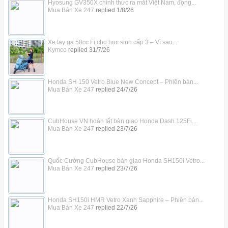
Hyosung GV350X chính thức ra mắt Việt Nam, động...
Mua Bán Xe 247
replied
1/8/26
Xe tay ga 50cc Fi cho học sinh cấp 3 – Vì sao...
Kymco
replied
31/7/26
Honda SH 150 Vetro Blue New Concept – Phiên bản...
Mua Bán Xe 247
replied
24/7/26
CubHouse VN hoàn tất bàn giao Honda Dash 125Fi...
Mua Bán Xe 247
replied
23/7/26
Quốc Cường CubHouse bàn giao Honda SH150i Vetro...
Mua Bán Xe 247
replied
23/7/26
Honda SH150i HMR Vetro Xanh Sapphire – Phiên bản...
Mua Bán Xe 247
replied
22/7/26