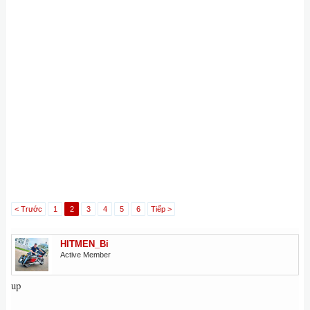
< Trước
1
2
3
4
5
6
Tiếp >
HITMEN_Bi
Active Member
up