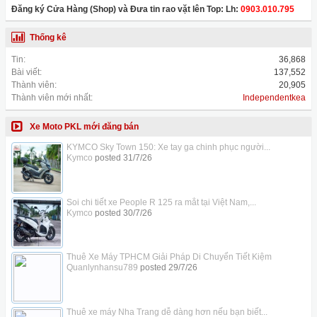
Đăng ký Cửa Hàng (Shop) và Đưa tin rao vặt lên Top: Lh:
0903.010.795
Thống kê
Tin:
36,868
Bài viết:
137,552
Thành viên:
20,905
Thành viên mới nhất:
Independentkea
Xe Moto PKL mới đăng bán
KYMCO Sky Town 150: Xe tay ga chinh phục người...
Kymco
posted
31/7/26
Soi chi tiết xe People R 125 ra mắt tại Việt Nam,...
Kymco
posted
30/7/26
Thuê Xe Máy TPHCM Giải Pháp Di Chuyển Tiết Kiệm
Quanlynhansu789
posted
29/7/26
Thuê xe máy Nha Trang dễ dàng hơn nếu bạn biết...