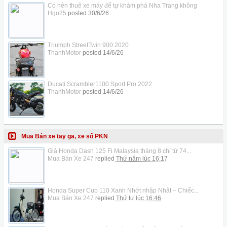
Có nên thuê xe máy để tự khám phá Nha Trang không
Hgo25
posted
30/6/26
Triumph StreetTwin 900 2020
ThanhMotor
posted
14/6/26
Ducati Scrambler1100 Sport Pro 2022
ThanhMotor
posted
14/6/26
Mua Bán xe tay ga, xe số PKN
Giá Honda Dash 125 Fi Malaysia tháng 8 chỉ từ 74...
Mua Bán Xe 247
replied
Thứ năm lúc 16:17
Honda Super Cub 110 Xanh Nhớt nhập Nhật – Chiếc...
Mua Bán Xe 247
replied
Thứ tư lúc 16:46