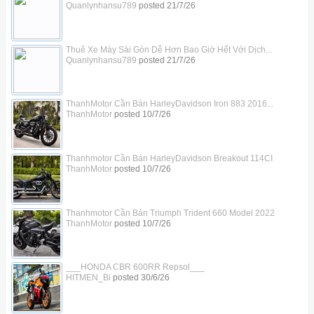
Quanlynhansu789
posted
21/7/26
Thuê Xe Máy Sài Gòn Dễ Hơn Bao Giờ Hết Với Dịch...
Quanlynhansu789
posted
21/7/26
ThanhMotor Cần Bán HarleyDavidson Iron 883 2016...
ThanhMotor
posted
10/7/26
Thanhmotor Cần Bán HarleyDavidson Breakout 114CI
ThanhMotor
posted
10/7/26
Thanhmotor Cần Bán Triumph Trident 660 Model 2022
ThanhMotor
posted
10/7/26
___HONDA CBR 600RR Repsol___
HITMEN_Bi
posted
30/6/26