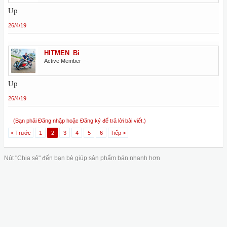
Up
26/4/19
HITMEN_Bi
Active Member
Up
26/4/19
(Bạn phải Đăng nhập hoặc Đăng ký để trả lời bài viết.)
< Trước
1
2
3
4
5
6
Tiếp >
Nút "Chia sẻ" đến bạn bè giúp sản phẩm bán nhanh hơn