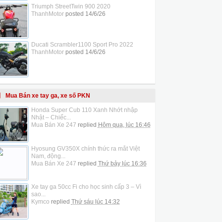
Triumph StreetTwin 900 2020
ThanhMotor
posted
14/6/26
Ducati Scrambler1100 Sport Pro 2022
ThanhMotor
posted
14/6/26
Mua Bán xe tay ga, xe số PKN
Honda Super Cub 110 Xanh Nhớt nhập
Nhật – Chiếc...
Mua Bán Xe 247
replied
Hôm qua, lúc 16:46
Hyosung GV350X chính thức ra mắt Việt
Nam, động...
Mua Bán Xe 247
replied
Thứ bảy lúc 16:36
Xe tay ga 50cc Fi cho học sinh cấp 3 – Vì
sao...
Kymco
replied
Thứ sáu lúc 14:32