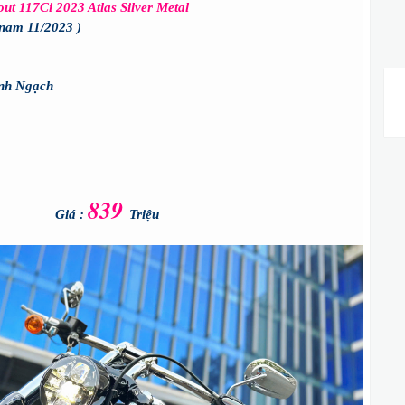
 117Ci 2023 Atlas Silver Metal
tnam 11/2023 )
nh Ngạch
839
Giá :
Triệu