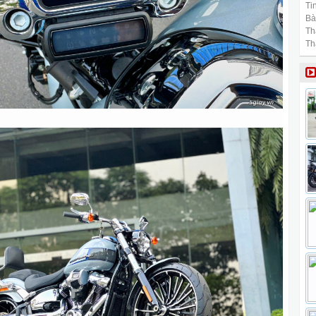
Tin
Bài
Th
Th