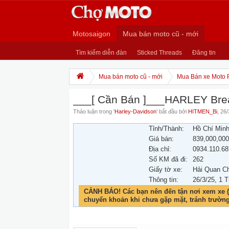
Motosaigon
Mua bán moto cũ - mới
Tìm kiếm diễn đàn
Sticked Threads
Đăng tin
Mua bán moto cũ - mới
Mua Bán xe Moto 
___[ Cần Bán ]___HARLEY Break
Thảo luận trong '
Harley-Davidson
' bắt đầu bởi
HITMEN_Bi
,
26/
Tỉnh/Thành:
Hồ Chí Min
Giá bán:
839,000,00
Địa chỉ:
0934.110.68
Số KM đã đi:
262
Giấy tờ xe:
Hải Quan C
Thông tin:
26/3/25
, 1 T
CẢNH BÁO! Các bạn nên đến tận nơi xem xe (
chuyển khoản khi chưa gặp mặt, tránh trườn