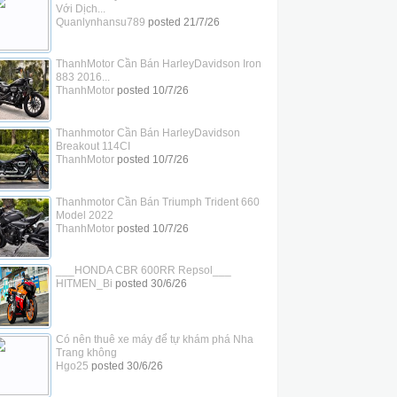
Với Dịch...
Quanlynhansu789
posted
21/7/26
ThanhMotor Cần Bán HarleyDavidson Iron
883 2016...
ThanhMotor
posted
10/7/26
Thanhmotor Cần Bán HarleyDavidson
Breakout 114CI
ThanhMotor
posted
10/7/26
Thanhmotor Cần Bán Triumph Trident 660
Model 2022
ThanhMotor
posted
10/7/26
___HONDA CBR 600RR Repsol___
HITMEN_Bi
posted
30/6/26
Có nên thuê xe máy để tự khám phá Nha
Trang không
Hgo25
posted
30/6/26