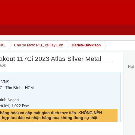
PKL
Chợ xe Moto PKL, xe Tay Côn
Harley-Davidson
out 117Ci 2023 Atlas Silver Metal___
3/25
.
Nút
h
0 VNĐ
7 - Tân Bình - HCM
hính Ngạch
rả lời, 1,022 Đọc
hàng hóa) và gặp mặt giao dịch trực tiếp. KHÔNG NÊN
g hợp lừa đảo và nhận hàng hóa không đúng sự thật.