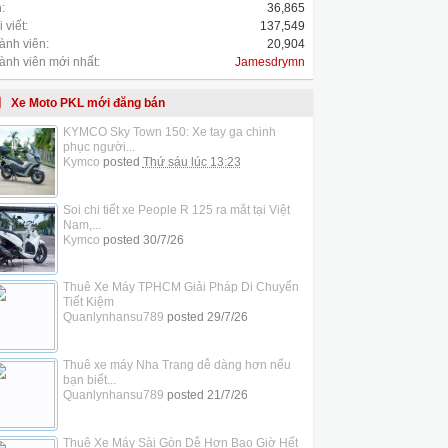
:
36,865
 viết:
137,549
ành viên:
20,904
ành viên mới nhất:
Jamesdrymn
Xe Moto PKL mới đăng bán
KYMCO Sky Town 150: Xe tay ga chinh
phục người...
Kymco
posted
Thứ sáu lúc 13:23
Soi chi tiết xe People R 125 ra mắt tại Việt
Nam,...
Kymco
posted
30/7/26
Thuê Xe Máy TPHCM Giải Pháp Di Chuyển
Tiết Kiệm
Quanlynhansu789
posted
29/7/26
Thuê xe máy Nha Trang dễ dàng hơn nếu
bạn biết...
Quanlynhansu789
posted
21/7/26
Thuê Xe Máy Sài Gòn Dễ Hơn Bao Giờ Hết