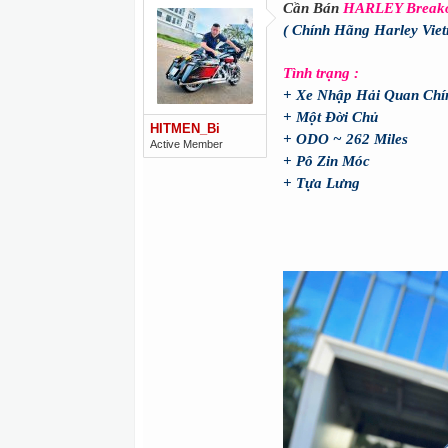
Cần Bán
HARLEY Breakout
( Chính Hãng Harley Vie
Tình trạng :
+ Xe Nhập Hải Quan Chí
+ Một Đời Chủ
HITMEN_Bi
+ ODO ~ 262 Miles
Active Member
+ Pô Zin Móc
+ Tựa Lưng