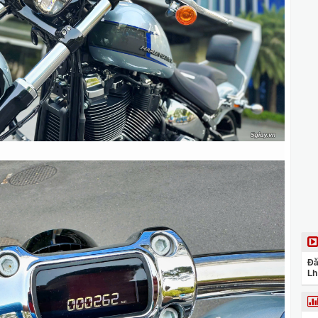
Đă
Lh