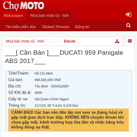
Motosaigon
Mua bán moto cũ - mới
Tìm kiếm diễn đàn
Sticked Threads
Đăng tin
Mua bán moto cũ - mới
...
Ducati
___[ Cần Bán ]___DUCATI 959 Panigale
ABS 2017___
Tỉnh/Thành:
Hồ Chí Minh
Giá bán:
468,000,000 VNĐ
Địa chỉ:
Tân Bình - 0934110687
Số KM đã đi:
4068
Giấy tờ xe:
Hải Quan Chính Ngạch
Thông tin:
21/1/19
, 68 Trả lời, 9,228 Đọc
CẢNH BÁO! Các bạn nên đến tận nơi xem xe (hàng hóa) và
gặp mặt giao dịch trực tiếp. KHÔNG NÊN chuyển khoản khi
chưa gặp mặt, tránh trường hợp lừa đảo và nhận hàng hóa
không đúng sự thật.