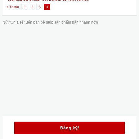
< Trước
1
2
3
4
Nút "Chia sẻ" đến bạn bè giúp sản phẩm bán nhanh hơn
Đăng ký!