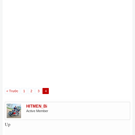
< Trước
1
2
3
4
HITMEN_Bi
Active Member
Up