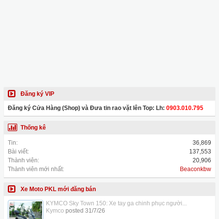
Đăng ký VIP
Đăng ký Cửa Hàng (Shop) và Đưa tin rao vặt lên Top: Lh:
0903.010.795
Thống kê
Tin:
36,869
Bài viết:
137,553
Thành viên:
20,906
Thành viên mới nhất:
Beaconkbw
Xe Moto PKL mới đăng bán
KYMCO Sky Town 150: Xe tay ga chinh phục người...
Kymco
posted
31/7/26