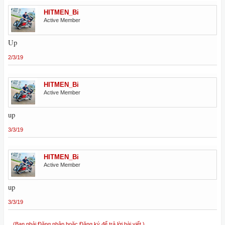
HITMEN_Bi
Active Member
Up
2/3/19
HITMEN_Bi
Active Member
up
3/3/19
HITMEN_Bi
Active Member
up
3/3/19
(Bạn phải Đăng nhập hoặc Đăng ký để trả lời bài viết.)