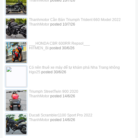
ThanhMotor
posted
10/7/26
Thanhmotor Cần Bán Triumph Trident 660 Model 2022
ThanhMotor
posted
10/7/26
___HONDA CBR 600RR Repsol___
HITMEN_Bi
posted
30/6/26
Có nên thuê xe máy để tự khám phá Nha Trang không
Hgo25
posted
30/6/26
Triumph StreetTwin 900 2020
ThanhMotor
posted
14/6/26
Ducati Scrambler1100 Sport Pro 2022
ThanhMotor
posted
14/6/26