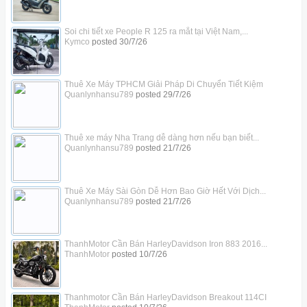
Soi chi tiết xe People R 125 ra mắt tại Việt Nam,...
Kymco
posted
30/7/26
Thuê Xe Máy TPHCM Giải Pháp Di Chuyển Tiết Kiệm
Quanlynhansu789
posted
29/7/26
Thuê xe máy Nha Trang dễ dàng hơn nếu bạn biết...
Quanlynhansu789
posted
21/7/26
Thuê Xe Máy Sài Gòn Dễ Hơn Bao Giờ Hết Với Dịch...
Quanlynhansu789
posted
21/7/26
ThanhMotor Cần Bán HarleyDavidson Iron 883 2016...
ThanhMotor
posted
10/7/26
Thanhmotor Cần Bán HarleyDavidson Breakout 114CI