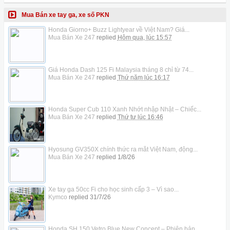
Mua Bán xe tay ga, xe số PKN
Honda Giorno+ Buzz Lightyear về Việt Nam? Giá...
Mua Bán Xe 247
replied
Hôm qua, lúc 15:57
Giá Honda Dash 125 Fi Malaysia tháng 8 chỉ từ 74...
Mua Bán Xe 247
replied
Thứ năm lúc 16:17
Honda Super Cub 110 Xanh Nhớt nhập Nhật – Chiếc...
Mua Bán Xe 247
replied
Thứ tư lúc 16:46
Hyosung GV350X chính thức ra mắt Việt Nam, động...
Mua Bán Xe 247
replied
1/8/26
Xe tay ga 50cc Fi cho học sinh cấp 3 – Vì sao...
Kymco
replied
31/7/26
Honda SH 150 Vetro Blue New Concept – Phiên bản...