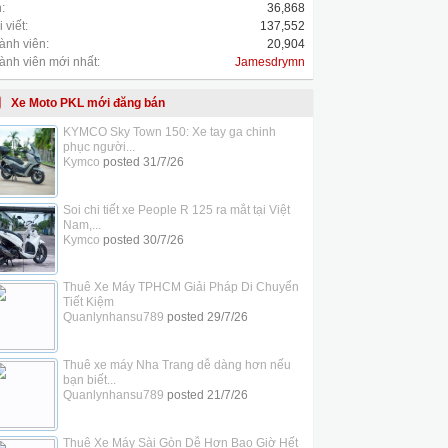
:
36,868
 viết:
137,552
ành viên:
20,904
ành viên mới nhất:
Jamesdrymn
Xe Moto PKL mới đăng bán
KYMCO Sky Town 150: Xe tay ga chinh
phục người...
Kymco
posted
31/7/26
Soi chi tiết xe People R 125 ra mắt tại Việt
Nam,...
Kymco
posted
30/7/26
Thuê Xe Máy TPHCM Giải Pháp Di Chuyển
Tiết Kiệm
Quanlynhansu789
posted
29/7/26
Thuê xe máy Nha Trang dễ dàng hơn nếu
bạn biết...
Quanlynhansu789
posted
21/7/26
Thuê Xe Máy Sài Gòn Dễ Hơn Bao Giờ Hết