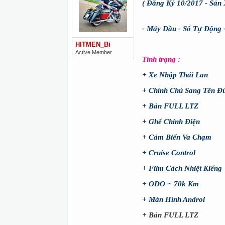
( Đăng Ký 10/2017 - Sản 
- Máy Dầu - Số Tự Động 
HITMEN_Bi
Active Member
Tình trạng :
+ Xe Nhập Thái Lan
+ Chính Chủ Sang Tên Đ
+ Bản FULL LTZ
+ Ghế Chỉnh Điện
+ Cảm Biến Va Chạm
+ Cruise Control
+ Film Cách Nhiệt Kiếng
+ ODO ~ 70k Km
+ Màn Hình Androi
+ Bản FULL LTZ