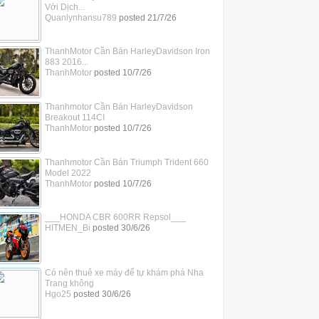
Với Dịch...
Quanlynhansu789
posted
21/7/26
ThanhMotor Cần Bán HarleyDavidson Iron
883 2016...
ThanhMotor
posted
10/7/26
Thanhmotor Cần Bán HarleyDavidson
Breakout 114CI
ThanhMotor
posted
10/7/26
Thanhmotor Cần Bán Triumph Trident 660
Model 2022
ThanhMotor
posted
10/7/26
___HONDA CBR 600RR Repsol___
HITMEN_Bi
posted
30/6/26
Có nên thuê xe máy để tự khám phá Nha
Trang không
Hgo25
posted
30/6/26