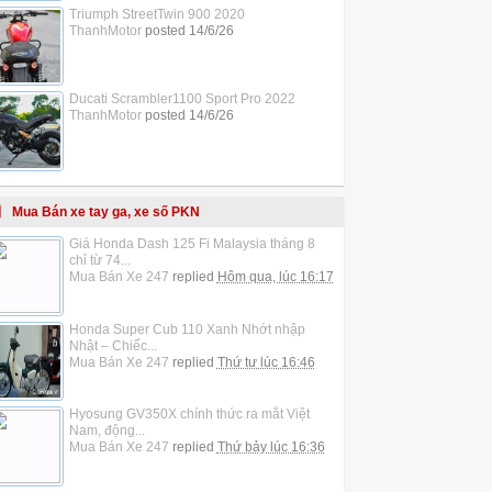
Triumph StreetTwin 900 2020
ThanhMotor
posted
14/6/26
Ducati Scrambler1100 Sport Pro 2022
ThanhMotor
posted
14/6/26
Mua Bán xe tay ga, xe số PKN
Giá Honda Dash 125 Fi Malaysia tháng 8
chỉ từ 74...
Mua Bán Xe 247
replied
Hôm qua, lúc 16:17
Honda Super Cub 110 Xanh Nhớt nhập
Nhật – Chiếc...
Mua Bán Xe 247
replied
Thứ tư lúc 16:46
Hyosung GV350X chính thức ra mắt Việt
Nam, động...
Mua Bán Xe 247
replied
Thứ bảy lúc 16:36