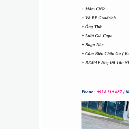
+
Mâm CNR
+
Vỏ BF Goodrich
+
Ống Thở
+
Lướt Gió Capo
+
Baga Nóc
+
Cảm Biến Chân Ga ( Ba
+
REMAP Nhẹ Đỡ Tốn Nh
0934.110.687
Phone :
( M