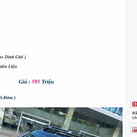
o Dính Ghế )
iên Liệu
595
Giá :
Triệu
r.Đàm )
Đă
Lh