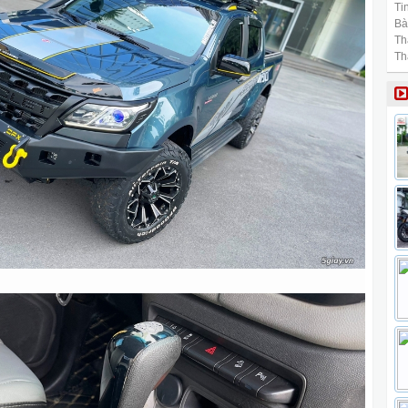
Tin
Bài
Th
Th