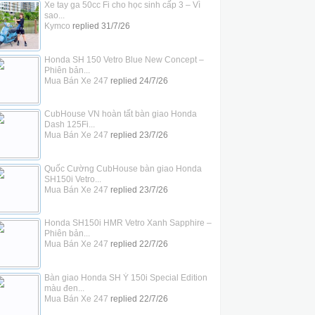
Xe tay ga 50cc Fi cho học sinh cấp 3 – Vì
sao...
Kymco
replied
31/7/26
Honda SH 150 Vetro Blue New Concept –
Phiên bản...
Mua Bán Xe 247
replied
24/7/26
CubHouse VN hoàn tất bàn giao Honda
Dash 125Fi...
Mua Bán Xe 247
replied
23/7/26
Quốc Cường CubHouse bàn giao Honda
SH150i Vetro...
Mua Bán Xe 247
replied
23/7/26
Honda SH150i HMR Vetro Xanh Sapphire –
Phiên bản...
Mua Bán Xe 247
replied
22/7/26
Bàn giao Honda SH Ý 150i Special Edition
màu đen...
Mua Bán Xe 247
replied
22/7/26