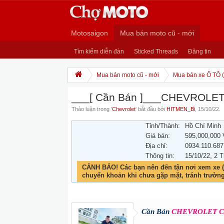
Motosaigon
Mua bán moto cũ - mới
Tìm kiếm diễn đàn
Sticked Threads
Đăng tin
Mua bán moto cũ - mới
Mua bán xe Ô TÔ (
___[ Cần Bán ]___CHEVROLET 
Thảo luận trong '
Chevrolet
' bắt đầu bởi
HITMEN_Bi
,
15/10/22
.
Tỉnh/Thành:
Hồ Chí Minh
Giá bán:
595,000,000
Địa chỉ:
0934.110.687
Thông tin:
15/10/22
, 2 T
CẢNH BÁO! Các bạn nên đến tận nơi xem xe (
chuyển khoản khi chưa gặp mặt, tránh trườn
Cần Bán
CHEVROLET Col