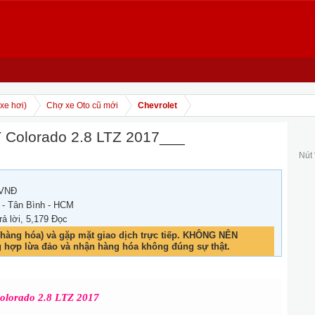
xe hơi)
Chợ xe Oto cũ mới
Chevrolet
Colorado 2.8 LTZ 2017___
Nút
 VNĐ
 - Tân Bình - HCM
rả lời, 5,179 Đọc
hàng hóa) và gặp mặt giao dịch trực tiếp. KHÔNG NÊN
g hợp lừa đảo và nhận hàng hóa không đúng sự thật.
orado 2.8 LTZ 2017