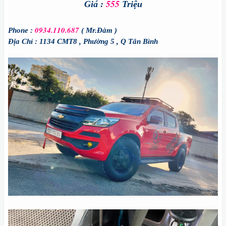
555
Giá :
Triệu
0934.110.687
Phone :
( Mr.Đàm )
Địa Chỉ : 1134 CMT8 , Phường 5 , Q Tân Bình