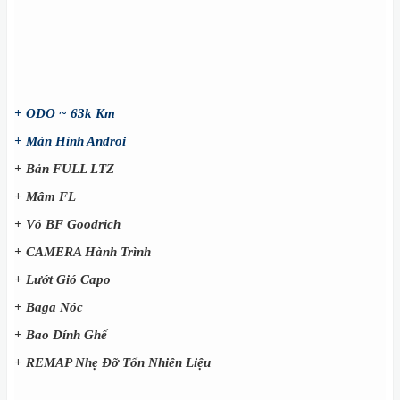
+ ODO ~ 63k Km
+ Màn Hình Androi
+ Bản FULL LTZ
+
Mâm FL
+
Vỏ BF Goodrich
+
CAMERA Hành Trình
+
Lướt Gió Capo
+
Baga Nóc
+
Bao Dính Ghế
+
REMAP Nhẹ Đỡ Tốn Nhiên Liệu