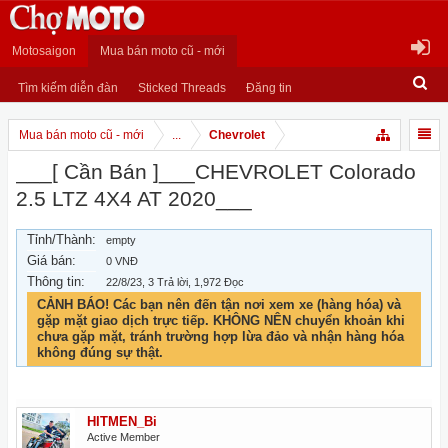
Motosaigon
Mua bán moto cũ - mới
Tìm kiếm diễn đàn
Sticked Threads
Đăng tin
Mua bán moto cũ - mới
...
Chevrolet
___[ Cần Bán ]___CHEVROLET Colorado
2.5 LTZ 4X4 AT 2020___
Tỉnh/Thành:
empty
Giá bán:
0 VNĐ
Thông tin:
22/8/23
, 3 Trả lời, 1,972 Đọc
CẢNH BÁO! Các bạn nên đến tận nơi xem xe (hàng hóa) và
gặp mặt giao dịch trực tiếp. KHÔNG NÊN chuyển khoản khi
chưa gặp mặt, tránh trường hợp lừa đảo và nhận hàng hóa
không đúng sự thật.
HITMEN_Bi
Active Member