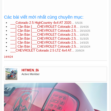
Các bài viết mới nhất cùng chuyên mục:
___Colorado 2.5 HighCountry 4x4 AT 2020...
5/5/26
___[ Cần Bán ]___CHEVROLET Colorado 2.8...
15/4/26
___[ Cần Bán ]___CHEVROLET Colorado 2.5...
20/10/25
___[ Cần Bán ]___CHEVROLET Colorado 2.5...
10/5/25
___[ Cần Bán ]___CHEVROLET Colorado 2.5...
31/3/25
___[ Cần Bán ]___CHEVROLET Colorado 2.5...
14/3/25
___[ Cần Bán ]___CHEVROLET Colorado 2.5...
16/10/24
___CHEVROLET Colorado 2.5 LTZ 4x4 AT...
20/9/24
14/4/24
HITMEN_Bi
Active Member