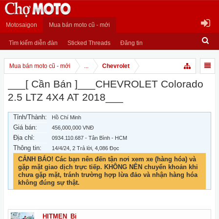
Motosaigon
Mua bán moto cũ - mới
Tìm kiếm diễn đàn
Sticked Threads
Đăng tin
Mua bán moto cũ - mới
...
Chevrolet
___[ Cần Bán ]___CHEVROLET Colorado
2.5 LTZ 4X4 AT 2018___
Tỉnh/Thành:
Hồ Chí Minh
Giá bán:
456,000,000 VNĐ
Địa chỉ:
0934.110.687 - Tân Bình - HCM
Thông tin:
14/4/24
, 2 Trả lời, 4,086 Đọc
CẢNH BÁO! Các bạn nên đến tận nơi xem xe (hàng hóa) và
gặp mặt giao dịch trực tiếp. KHÔNG NÊN chuyển khoản khi
chưa gặp mặt, tránh trường hợp lừa đảo và nhận hàng hóa
không đúng sự thật.
HITMEN_Bi