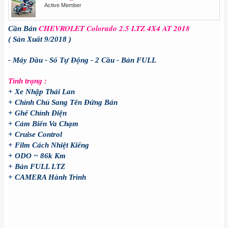
Active Member
CHEVROLET Colorado 2.5 LTZ 4X4 AT 2018
Cần Bán
( Sản Xuất 9/2018 )
- Máy Dầu - Số Tự Động - 2 Cầu - Bản FULL
Tình trạng :
+ Xe Nhập Thái Lan
+ Chính Chủ Sang Tên Đứng Bán
+ Ghế Chỉnh Điện
+ Cảm Biến Va Chạm
+ Cruise Control
+ Film Cách Nhiệt Kiếng
+ ODO ~ 86k Km
+ Bản FULL LTZ
+
CAMERA Hành Trình