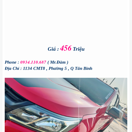
456
Giá :
Triệu
0934.110.687
Phone :
( Mr.Đàm )
Địa Chỉ : 1134 CMT8 , Phường 5 , Q Tân Bình