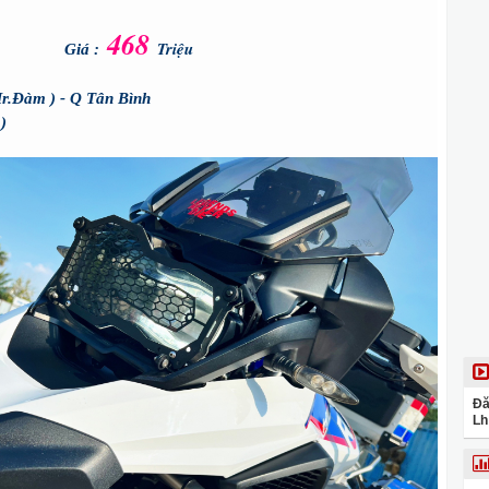
468
Triệu
Giá :
Mr.Đàm ) - Q Tân Bình
)
Đă
Lh