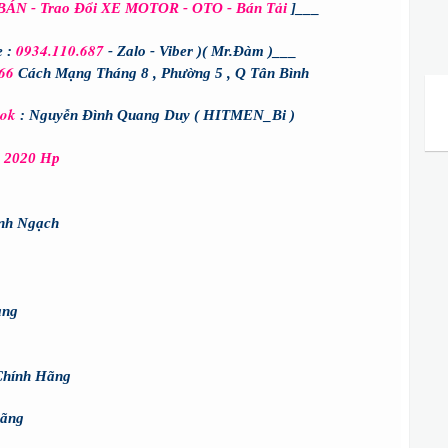
BÁN - Trao Đổi XE MOTOR - OTO - Bán Tải
]___
0934.110.687
e :
- Zalo - Viber )
( Mr.Đàm )___
66
Cách Mạng Tháng 8 , Phường 5 , Q Tân Bình
ook
: Nguyễn Đình Quang Duy ( HITMEN_Bi )
 2020 Hp
nh Ngạch
àng
Chính Hãng
Hãng