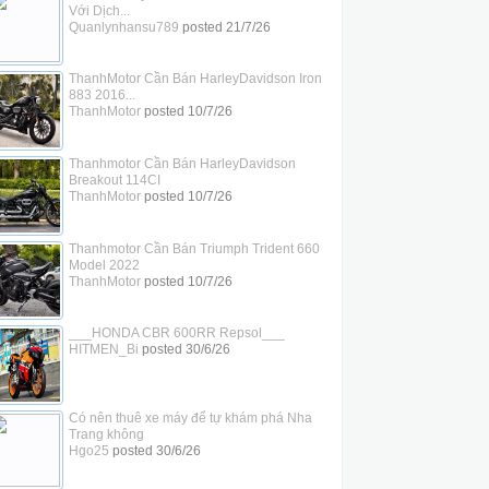
Với Dịch...
Quanlynhansu789
posted
21/7/26
ThanhMotor Cần Bán HarleyDavidson Iron
883 2016...
ThanhMotor
posted
10/7/26
Thanhmotor Cần Bán HarleyDavidson
Breakout 114CI
ThanhMotor
posted
10/7/26
Thanhmotor Cần Bán Triumph Trident 660
Model 2022
ThanhMotor
posted
10/7/26
___HONDA CBR 600RR Repsol___
HITMEN_Bi
posted
30/6/26
Có nên thuê xe máy để tự khám phá Nha
Trang không
Hgo25
posted
30/6/26