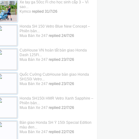
Xe tay ga 50cc Fi cho học sinh cấp 3 – Vì
sao...
Kymco
replied
31/7/26
Honda SH 150 Vetro Blue New Concept –
Phiên bản...
Mua Bán Xe 247
replied
24/7/26
CubHouse VN hoàn tất bàn giao Honda
Dash 125Fi...
Mua Bán Xe 247
replied
23/7/26
Quốc Cường CubHouse bàn giao Honda
SH150i Vetro...
Mua Bán Xe 247
replied
23/7/26
Honda SH150i HMR Vetro Xanh Sapphire –
Phiên bản...
Mua Bán Xe 247
replied
22/7/26
Bàn giao Honda SH Ý 150i Special Edition
màu đen...
Mua Bán Xe 247
replied
22/7/26