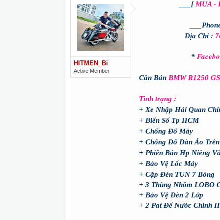
___[
MUA - 
___Phon
7
Địa Chỉ :
Faceb
*
HITMEN_Bi
Active Member
Cần Bán
BMW R1250 GS
Tình trạng :
+ Xe Nhập Hải Quan Chí
+ Biển Số Tp HCM
+ Chống Đổ Máy
+ Chống Đổ Dàn Áo Trên
+ Phiên Bản Hp Niềng V
+ Bảo Vệ Lốc Máy
+ Cặp Đèn TUN 7 Bóng
+ 3 Thùng Nhôm LOBO 
+ Bảo Vệ Đèn 2 Lớp
+ 2 Pat Để Nước Chính 