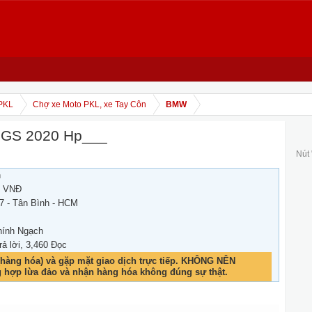
PKL
Chợ xe Moto PKL, xe Tay Côn
BMW
 GS 2020 Hp___
Nút
h
0 VNĐ
7 - Tân Bình - HCM
hính Ngạch
rả lời, 3,460 Đọc
hàng hóa) và gặp mặt giao dịch trực tiếp. KHÔNG NÊN
g hợp lừa đảo và nhận hàng hóa không đúng sự thật.