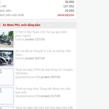
:
36,868
 viết:
137,552
ành viên:
20,904
ành viên mới nhất:
Jamesdrymn
Xe Moto PKL mới đăng bán
KYMCO Sky Town 150: Xe tay ga chinh
phục người...
Kymco
posted
31/7/26
Soi chi tiết xe People R 125 ra mắt tại Việt
Nam,...
Kymco
posted
30/7/26
Thuê Xe Máy TPHCM Giải Pháp Di Chuyển
Tiết Kiệm
Quanlynhansu789
posted
29/7/26
Thuê xe máy Nha Trang dễ dàng hơn nếu
bạn biết...
Quanlynhansu789
posted
21/7/26
Thuê Xe Máy Sài Gòn Dễ Hơn Bao Giờ Hết