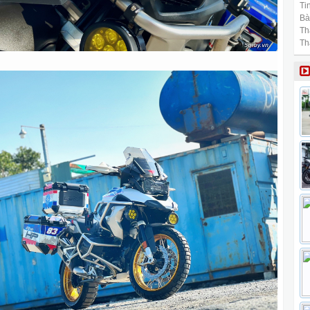
Tin
Bài
Th
Th