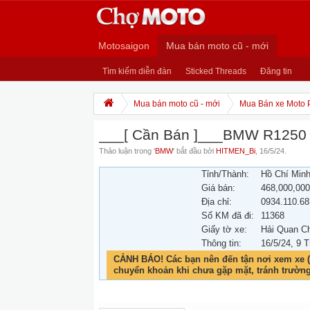
Motosaigon
Mua bán moto cũ - mới
Tìm kiếm diễn đàn
Sticked Threads
Đăng tin
Mua bán moto cũ - mới
Mua Bán xe Moto 
___[ Cần Bán ]___BMW R1250
Thảo luận trong '
BMW
' bắt đầu bởi
HITMEN_Bi
,
16/5/24
.
Tỉnh/Thành:
Hồ Chí Min
Giá bán:
468,000,00
Địa chỉ:
0934.110.68
Số KM đã đi:
11368
Giấy tờ xe:
Hải Quan C
Thông tin:
16/5/24
, 9 T
CẢNH BÁO! Các bạn nên đến tận nơi xem xe (
chuyển khoản khi chưa gặp mặt, tránh trườn