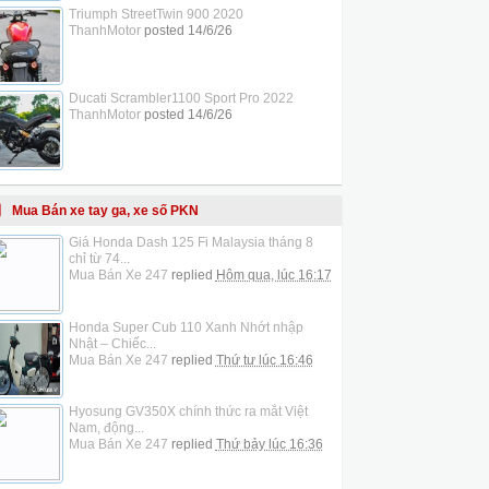
Triumph StreetTwin 900 2020
ThanhMotor
posted
14/6/26
Ducati Scrambler1100 Sport Pro 2022
ThanhMotor
posted
14/6/26
Mua Bán xe tay ga, xe số PKN
Giá Honda Dash 125 Fi Malaysia tháng 8
chỉ từ 74...
Mua Bán Xe 247
replied
Hôm qua, lúc 16:17
Honda Super Cub 110 Xanh Nhớt nhập
Nhật – Chiếc...
Mua Bán Xe 247
replied
Thứ tư lúc 16:46
Hyosung GV350X chính thức ra mắt Việt
Nam, động...
Mua Bán Xe 247
replied
Thứ bảy lúc 16:36