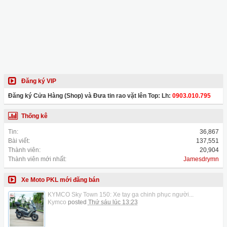
Đăng ký VIP
Đăng ký Cửa Hàng (Shop) và Đưa tin rao vặt lên Top: Lh:
0903.010.795
Thống kê
Tin:
36,867
Bài viết:
137,551
Thành viên:
20,904
Thành viên mới nhất:
Jamesdrymn
Xe Moto PKL mới đăng bán
KYMCO Sky Town 150: Xe tay ga chinh phục người...
Kymco
posted
Thứ sáu lúc 13:23