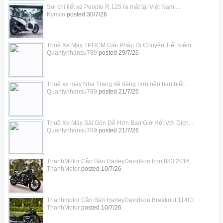
Soi chi tiết xe People R 125 ra mắt tại Việt Nam,...
Kymco
posted
30/7/26
Thuê Xe Máy TPHCM Giải Pháp Di Chuyển Tiết Kiệm
Quanlynhansu789
posted
29/7/26
Thuê xe máy Nha Trang dễ dàng hơn nếu bạn biết...
Quanlynhansu789
posted
21/7/26
Thuê Xe Máy Sài Gòn Dễ Hơn Bao Giờ Hết Với Dịch...
Quanlynhansu789
posted
21/7/26
ThanhMotor Cần Bán HarleyDavidson Iron 883 2016...
ThanhMotor
posted
10/7/26
Thanhmotor Cần Bán HarleyDavidson Breakout 114CI
ThanhMotor
posted
10/7/26