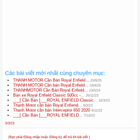
Các bài viết mới nhất cùng chuyên mục:
THANH MOTOR Cần Bán Royal Enfield...
20/8/25
THANH MOTOR Cần bán Royal Enfield...
18/4/25
THANHMOTOR Cần Bán Royal Enfield...
23/5/24
Bán xe Royal Enfield Classic 500cc -...
26/11/23
___[ Cần Bán ]___ROYAL ENFIELD Classic...
16/3/23
Thanh Motor cần bán Royal Enfiend...
9/3/23
Thanh Motor cần bán Interceptor 650 2020
4/11/22
___[ Cần Bán ]___ROYAL ENFIELD...
7/10/22
3/3/23
(Bạn phải Đăng nhập hoặc Đăng ký để trả lời bài viết.)