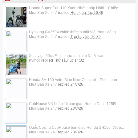
Honda Super Cub 110 Xanh Nhớt nhập Nhật – Chiếc...
Mua Bán Xe 247
replied
Hôm qua, lúc 16:46
Hyosung GV350X chính thức ra mắt Việt Nam, động...
Mua Bán Xe 247
replied
Thứ bảy lúc 16:36
Xe tay ga 50cc Fi cho học sinh cấp 3 – Vì sao...
Kymco
replied
Thứ sáu lúc 14:32
Honda SH 150 Vetro Blue New Concept – Phiên bản...
Mua Bán Xe 247
replied
24/7/26
CubHouse VN hoàn tất bàn giao Honda Dash 125Fi...
Mua Bán Xe 247
replied
23/7/26
Quốc Cường CubHouse bàn giao Honda SH150i Vetro...
Mua Bán Xe 247
replied
23/7/26