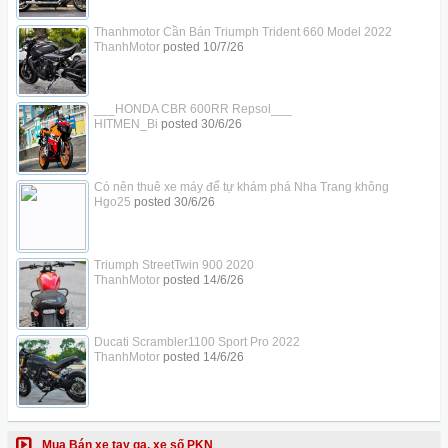
Thanhmotor Cần Bán Triumph Trident 660 Model 2022
ThanhMotor
posted
10/7/26
___HONDA CBR 600RR Repsol___
HITMEN_Bi
posted
30/6/26
Có nên thuê xe máy để tự khám phá Nha Trang không
Hgo25
posted
30/6/26
Triumph StreetTwin 900 2020
ThanhMotor
posted
14/6/26
Ducati Scrambler1100 Sport Pro 2022
ThanhMotor
posted
14/6/26
Mua Bán xe tay ga, xe số PKN