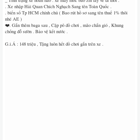
_ Tình trạng xe hoàn hảo . xe máy móc bao zin lấy về đi thôi .
. Xe nhập Hải Quan Chích Nghạch Sang tên Toàn Quốc .
. biển số Tp HCM chính chủ ( Bao rút hồ sơ sang tên thuế 1% thôi
nhé AE )
❤️. Gắn thêm baga sau , Cặp pô đồ chơi , mão chắn gió , Khung
chống đỗ sườn . Bảo vệ kết nước .
G.i.Á : 148 triệu , Tặng luôn hết đồ chơi gắn trên xe .