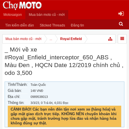
Motosaigon
Mua bán moto cũ - mới
Tìm kiếm diễn đàn
Sticked Threads
Đăng tin
Mua bán moto cũ - mới
...
Royal Enfield
_ Mới về xe
#Royal_Enfield_interceptor_650_ABS ,
Màu Đen , HQCN Date 12/2019 chính chủ ,
odo 3,500
Tỉnh/Thành:
Toàn Quốc
Giá bán:
148 VNĐ
Địa chỉ:
0989538013
Thông tin:
3/3/23
, 0 Trả lời, 4,031 Đọc
CẢNH BÁO! Các bạn nên đến tận nơi xem xe (hàng hóa) và
gặp mặt giao dịch trực tiếp. KHÔNG NÊN chuyển khoản khi
chưa gặp mặt, tránh trường hợp lừa đảo và nhận hàng hóa
không đúng sự thật.