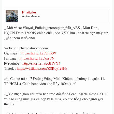
Phatbike
Active Member
_ Mới về xe #Royal_Enfield_interceptor_650_ABS , Màu Đen ,
HQCN Date 12/2019 chính chủ , odo 3,500 km , chất xe đẹp máy zin
, gắn thêm ít đồ chơi .
Website : phatphatmotor.com
Gg maps :
http://shorturl.at/bfnRW
Fanpage :
http://shorturl.at/knsFN
▶️Youtube :
http://shorturl.at/GHVY4
Tiktok :
https://vt.tiktok.com/ZSRdy1eH9/
✅_ Coi xe tại số 7 Đường Đặng Minh Khiêm , phường 4 , quận 11.
TP HCM .( Cách bệnh viện chợ Rẫy 100m ) .✅
+_ Có nhận giao lưu mua bán trao đổi tất cả các loại xe moto PKL (
xe nào cũng mua giá cả hợp lý là mua, có huê hồng cho người giới
thiệu )