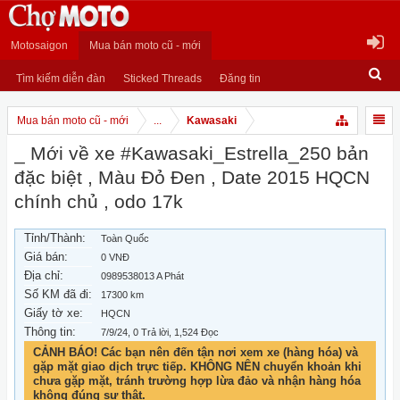
Motosaigon
Mua bán moto cũ - mới
Tìm kiếm diễn đàn
Sticked Threads
Đăng tin
Mua bán moto cũ - mới
...
Kawasaki
_ Mới về xe #Kawasaki_Estrella_250 bản
đặc biệt , Màu Đỏ Đen , Date 2015 HQCN
chính chủ , odo 17k
Tỉnh/Thành:
Toàn Quốc
Giá bán:
0 VNĐ
Địa chỉ:
0989538013 A Phát
Số KM đã đi:
17300 km
Giấy tờ xe:
HQCN
Thông tin:
7/9/24
, 0 Trả lời, 1,524 Đọc
CẢNH BÁO! Các bạn nên đến tận nơi xem xe (hàng hóa) và
gặp mặt giao dịch trực tiếp. KHÔNG NÊN chuyển khoản khi
chưa gặp mặt, tránh trường hợp lừa đảo và nhận hàng hóa
không đúng sự thật.