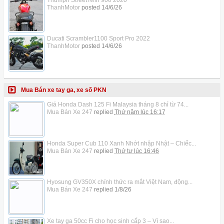
ThanhMotor
posted
14/6/26
Ducati Scrambler1100 Sport Pro 2022
ThanhMotor
posted
14/6/26
Mua Bán xe tay ga, xe số PKN
Giá Honda Dash 125 Fi Malaysia tháng 8 chỉ từ 74...
Mua Bán Xe 247
replied
Thứ năm lúc 16:17
Honda Super Cub 110 Xanh Nhớt nhập Nhật – Chiếc...
Mua Bán Xe 247
replied
Thứ tư lúc 16:46
Hyosung GV350X chính thức ra mắt Việt Nam, động...
Mua Bán Xe 247
replied
1/8/26
Xe tay ga 50cc Fi cho học sinh cấp 3 – Vì sao...