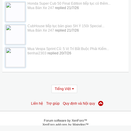
Honda Super Cub 50 Final Edition tiếp tục có thêm...
Mua Bán Xe 247
replied
21/7/26
CubHouse tiếp tục bàn giao SH Ý 150i Special...
Mua Bán Xe 247
replied
21/7/26
Mua Vespa Sprint Cũ: 5 Vị Trí Bắt Buộc Phải Kiểm...
tienhai2303
replied
20/7/26
Tiếng Việt
Liên hệ
Trợ giúp
Quy định và Nội quy
Forum software by XenForo™
XenForo add-ons by Waindigo™