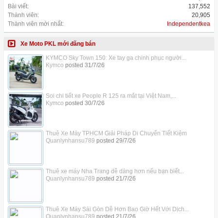
Bài viết:
137,552
Thành viên:
20,905
Thành viên mới nhất:
Independentkea
Xe Moto PKL mới đăng bán
KYMCO Sky Town 150: Xe tay ga chinh phục người...
Kymco
posted
31/7/26
Soi chi tiết xe People R 125 ra mắt tại Việt Nam,...
Kymco
posted
30/7/26
Thuê Xe Máy TPHCM Giải Pháp Di Chuyển Tiết Kiệm
Quanlynhansu789
posted
29/7/26
Thuê xe máy Nha Trang dễ dàng hơn nếu bạn biết...
Quanlynhansu789
posted
21/7/26
Thuê Xe Máy Sài Gòn Dễ Hơn Bao Giờ Hết Với Dịch...
Quanlynhansu789
posted
21/7/26