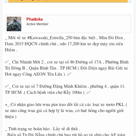
Phatbike
Active Member
_ Mới về xe #Kawasaki_Estrella_250 bản đặc biệt , Màu Đỏ Đen ,
Date 2015 HQCN chính chủ , odo 17,200 km xe đẹp máy zin siêu
Hiếm .
✅_ Chi Nhánh Mới 2 , coi xe tại số 86 Đường số 17A , Phường Bình
Trị Đông B , Quận Bình Tân . TP HCM ( Đối Diện ngay Bãi Gửi xe
Hơi ngay Cổng AEON Tên Lửa ) .✅
✅_ Coi xe tại số 7 Đường Đặng Minh Khiêm , phường 4 , quận 11.
TP HCM .( Cách bệnh viện chợ Rẫy 100m ) .✅
+_ Có nhận giao lưu wua pán trao đổi tất cả các loại xe moto PKL (
xe nào cũng wua giá cả hợp lý là wua, có huê hồng cho người giới
thiệu )
_ Tình trạng xe hoàn hảo . Lấy về đi thôi .
. Biển số Tp Đà Nẵng chính chủ bao rút hồ sơ và ship cho AE toàn