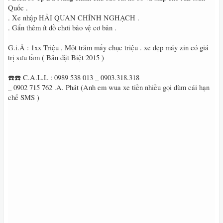
Quốc .
. Xe nhập HẢI QUAN CHÍNH NGHẠCH .
. Gắn thêm ít đồ chơi bảo vệ cơ bản .
G.i.Á : 1xx Triệu , Một trăm mấy chục triệu . xe đẹp máy zin có giá
trị sưu tầm ( Bản đặt Biệt 2015 )
☎️☎️ C.A.L.L : 0989 538 013 _ 0903.318.318
_ 0902 715 762 .A. Phát (Anh em wua xe tiền nhiều gọi dùm cái hạn
chế SMS )