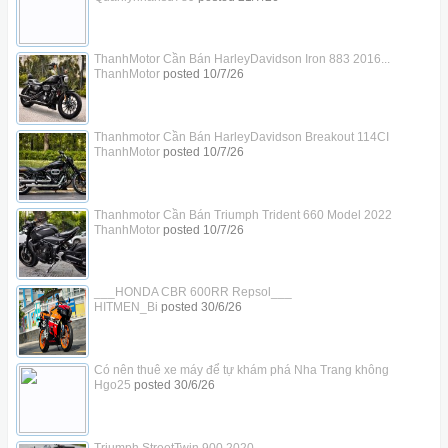
ThanhMotor Cần Bán HarleyDavidson Iron 883 2016...
ThanhMotor
posted
10/7/26
Thanhmotor Cần Bán HarleyDavidson Breakout 114CI
ThanhMotor
posted
10/7/26
Thanhmotor Cần Bán Triumph Trident 660 Model 2022
ThanhMotor
posted
10/7/26
___HONDA CBR 600RR Repsol___
HITMEN_Bi
posted
30/6/26
Có nên thuê xe máy để tự khám phá Nha Trang không
Hgo25
posted
30/6/26
Triumph StreetTwin 900 2020