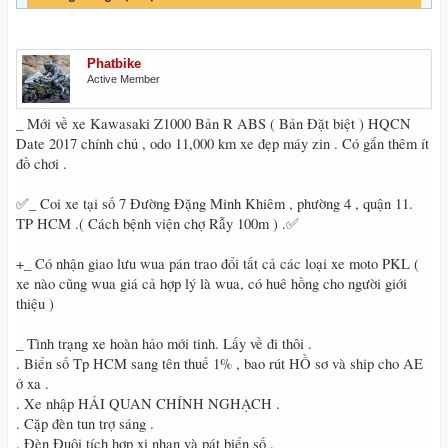
Phatbike
Active Member
_ Mới về xe Kawasaki Z1000 Bản R ABS ( Bản Đặt biệt ) HQCN
Date 2017 chính chủ , odo 11,000 km xe đẹp máy zin . Có gắn thêm ít
đồ chơi .
✅_ Coi xe tại số 7 Đường Đặng Minh Khiêm , phường 4 , quận 11.
TP HCM .( Cách bệnh viện chợ Rẫy 100m ) .✅
+_ Có nhận giao lưu wua pán trao đổi tất cả các loại xe moto PKL (
xe nào cũng wua giá cả hợp lý là wua, có huê hồng cho người giới
thiệu )
_ Tình trạng xe hoàn hảo mới tinh. Lấy về đi thôi .
. Biển số Tp HCM sang tên thuế 1% , bao rút HỒ sơ và ship cho AE
ở xa .
. Xe nhập HẢI QUAN CHÍNH NGHẠCH .
. Cặp đèn tun trợ sáng .
. Đèn Đuôi tích hợp xi nhan và pát biển số .