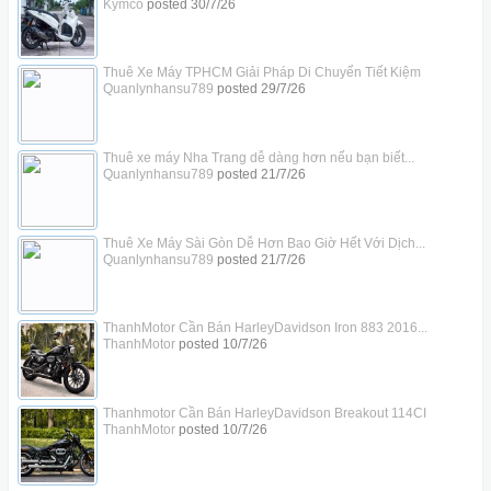
Kymco
posted
30/7/26
Thuê Xe Máy TPHCM Giải Pháp Di Chuyển Tiết Kiệm
Quanlynhansu789
posted
29/7/26
Thuê xe máy Nha Trang dễ dàng hơn nếu bạn biết...
Quanlynhansu789
posted
21/7/26
Thuê Xe Máy Sài Gòn Dễ Hơn Bao Giờ Hết Với Dịch...
Quanlynhansu789
posted
21/7/26
ThanhMotor Cần Bán HarleyDavidson Iron 883 2016...
ThanhMotor
posted
10/7/26
Thanhmotor Cần Bán HarleyDavidson Breakout 114CI
ThanhMotor
posted
10/7/26