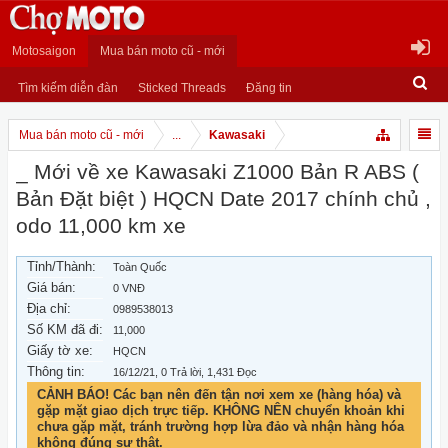
Motosaigon
Mua bán moto cũ - mới
Tìm kiếm diễn đàn
Sticked Threads
Đăng tin
Mua bán moto cũ - mới
...
Kawasaki
_ Mới về xe Kawasaki Z1000 Bản R ABS (
Bản Đặt biệt ) HQCN Date 2017 chính chủ ,
odo 11,000 km xe
Tỉnh/Thành:
Toàn Quốc
Giá bán:
0 VNĐ
Địa chỉ:
0989538013
Số KM đã đi:
11,000
Giấy tờ xe:
HQCN
Thông tin:
16/12/21
, 0 Trả lời, 1,431 Đọc
CẢNH BÁO! Các bạn nên đến tận nơi xem xe (hàng hóa) và
gặp mặt giao dịch trực tiếp. KHÔNG NÊN chuyển khoản khi
chưa gặp mặt, tránh trường hợp lừa đảo và nhận hàng hóa
không đúng sự thật.