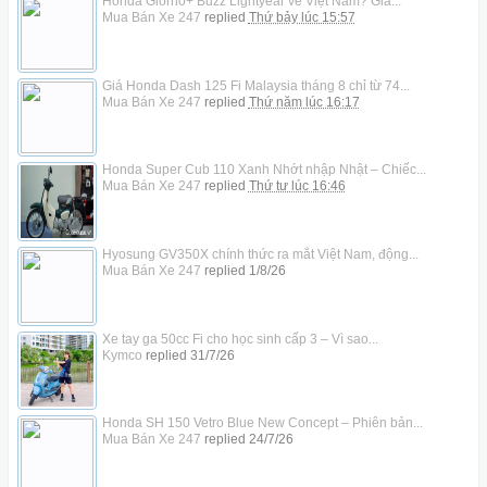
Honda Giorno+ Buzz Lightyear về Việt Nam? Giá...
Mua Bán Xe 247
replied
Thứ bảy lúc 15:57
Giá Honda Dash 125 Fi Malaysia tháng 8 chỉ từ 74...
Mua Bán Xe 247
replied
Thứ năm lúc 16:17
Honda Super Cub 110 Xanh Nhớt nhập Nhật – Chiếc...
Mua Bán Xe 247
replied
Thứ tư lúc 16:46
Hyosung GV350X chính thức ra mắt Việt Nam, động...
Mua Bán Xe 247
replied
1/8/26
Xe tay ga 50cc Fi cho học sinh cấp 3 – Vì sao...
Kymco
replied
31/7/26
Honda SH 150 Vetro Blue New Concept – Phiên bản...
Mua Bán Xe 247
replied
24/7/26