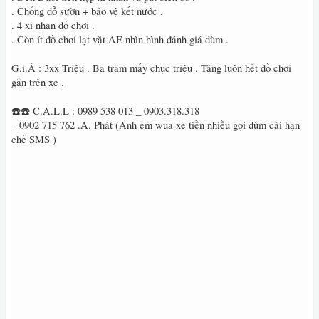
. Chống đỗ sườn + bảo vệ kết nước .
. 4 xi nhan đồ chơi .
. Còn ít đồ chơi lạt vặt AE nhìn hình đánh giá dùm .
G.i.Á : 3xx Triệu . Ba trăm mấy chục triệu . Tặng luôn hết đồ chơi
gắn trên xe .
☎️☎️ C.A.L.L : 0989 538 013 _ 0903.318.318
_ 0902 715 762 .A. Phát (Anh em wua xe tiền nhiều gọi dùm cái hạn
chế SMS )