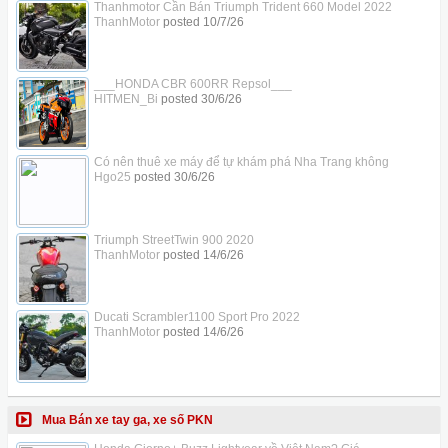
Thanhmotor Cần Bán Triumph Trident 660 Model 2022
ThanhMotor
posted
10/7/26
___HONDA CBR 600RR Repsol___
HITMEN_Bi
posted
30/6/26
Có nên thuê xe máy để tự khám phá Nha Trang không
Hgo25
posted
30/6/26
Triumph StreetTwin 900 2020
ThanhMotor
posted
14/6/26
Ducati Scrambler1100 Sport Pro 2022
ThanhMotor
posted
14/6/26
Mua Bán xe tay ga, xe số PKN