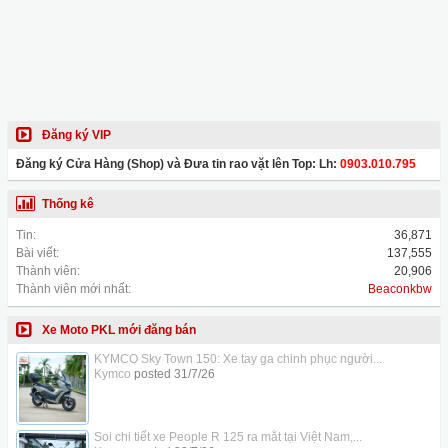
Đăng ký VIP
Đăng ký Cửa Hàng (Shop) và Đưa tin rao vặt lên Top: Lh:
0903.010.795
Thống kê
Tin:
36,871
Bài viết:
137,555
Thành viên:
20,906
Thành viên mới nhất:
Beaconkbw
Xe Moto PKL mới đăng bán
KYMCO Sky Town 150: Xe tay ga chinh phục người...
Kymco
posted
31/7/26
Soi chi tiết xe People R 125 ra mắt tại Việt Nam,...