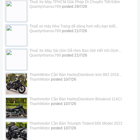
Thuê Xe Máy TPHCM Giải Pháp Di Chuyển Tiết Kiệm
Quanlynhansu789
posted
29/7/26
Thuê xe máy Nha Trang dễ dàng hơn nếu bạn biết...
Quanlynhansu789
posted
21/7/26
Thuê Xe Máy Sài Gòn Dễ Hơn Bao Giờ Hết Với Dịch...
Quanlynhansu789
posted
21/7/26
ThanhMotor Cần Bán HarleyDavidson Iron 883 2016...
ThanhMotor
posted
10/7/26
Thanhmotor Cần Bán HarleyDavidson Breakout 114CI
ThanhMotor
posted
10/7/26
Thanhmotor Cần Bán Triumph Trident 660 Model 2022
ThanhMotor
posted
10/7/26