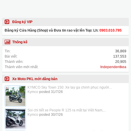
Đăng ký VIP
Đăng ký Cửa Hàng (Shop) và Đưa tin rao vặt lên Top: Lh:
0903.010.795
Thống kê
Tin:
36,869
Bài viết:
137,553
Thành viên:
20,905
Thành viên mới nhất:
Independentkea
Xe Moto PKL mới đăng bán
KYMCO Sky Town 150: Xe tay ga chinh phục người...
Kymco
posted
31/7/26
Soi chi tiết xe People R 125 ra mắt tại Việt Nam,...
Kymco
posted
30/7/26