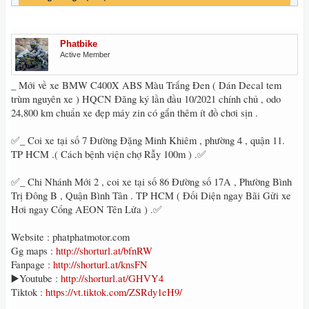
Phatbike
Active Member
_ Mới về xe BMW C400X ABS Màu Trắng Đen ( Dán Decal tem
trùm nguyên xe ) HQCN Đăng ký lần đầu 10/2021 chính chủ , odo
24,800 km chuẩn xe đẹp máy zin có gắn thêm ít đồ chơi sịn .
✅_ Coi xe tại số 7 Đường Đặng Minh Khiêm , phường 4 , quận 11.
TP HCM .( Cách bệnh viện chợ Rẫy 100m ) .✅
✅_ Chi Nhánh Mới 2 , coi xe tại số 86 Đường số 17A , Phường Bình
Trị Đông B , Quận Bình Tân . TP HCM ( Đối Diện ngay Bãi Gửi xe
Hơi ngay Cổng AEON Tên Lửa ) .✅
Website : phatphatmotor.com
Gg maps :
http://shorturl.at/bfnRW
Fanpage :
http://shorturl.at/knsFN
▶️Youtube :
http://shorturl.at/GHVY4
Tiktok :
https://vt.tiktok.com/ZSRdy1eH9/