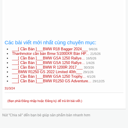
Các bài viết mới nhất cùng chuyên mục:
___[ Cần Bán ]___BMW R18 Bagger 2024___
9/6/26
Thanhmotor cần bán Bmw S1000XR Bản HP...
21/5/26
___[ Cần Bán ]___BMW GSA 1250 Rallye...
16/5/26
___[ Cần Bán ]___BMW GSA 1250 Rallye...
1/4/26
___[ Cần Bán ]___BMW R 1200R 2017___
30/3/26
___BMW R1250 GS 2022 Limited 40th___
29/1/26
___[ Cần Bán ]___BMW GSA 1250 Trophy...
4/1/26
___[ Cần Bán ]___BMW R1250 GS Adventure...
29/12/25
31/3/24
(Bạn phải Đăng nhập hoặc Đăng ký để trả lời bài viết.)
Nút "Chia sẻ" đến bạn bè giúp sản phẩm bán nhanh hơn