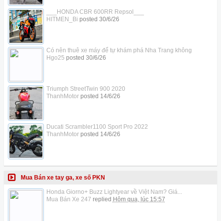
___HONDA CBR 600RR Repsol___
HITMEN_Bi
posted
30/6/26
Có nên thuê xe máy để tự khám phá Nha Trang không
Hgo25
posted
30/6/26
Triumph StreetTwin 900 2020
ThanhMotor
posted
14/6/26
Ducati Scrambler1100 Sport Pro 2022
ThanhMotor
posted
14/6/26
Mua Bán xe tay ga, xe số PKN
Honda Giorno+ Buzz Lightyear về Việt Nam? Giá...
Mua Bán Xe 247
replied
Hôm qua, lúc 15:57