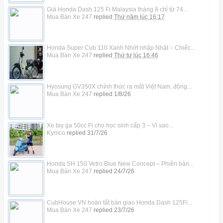
Giá Honda Dash 125 Fi Malaysia tháng 8 chỉ từ 74...
Mua Bán Xe 247
replied
Thứ năm lúc 16:17
Honda Super Cub 110 Xanh Nhớt nhập Nhật – Chiếc...
Mua Bán Xe 247
replied
Thứ tư lúc 16:46
Hyosung GV350X chính thức ra mắt Việt Nam, động...
Mua Bán Xe 247
replied
1/8/26
Xe tay ga 50cc Fi cho học sinh cấp 3 – Vì sao...
Kymco
replied
31/7/26
Honda SH 150 Vetro Blue New Concept – Phiên bản...
Mua Bán Xe 247
replied
24/7/26
CubHouse VN hoàn tất bàn giao Honda Dash 125Fi...
Mua Bán Xe 247
replied
23/7/26