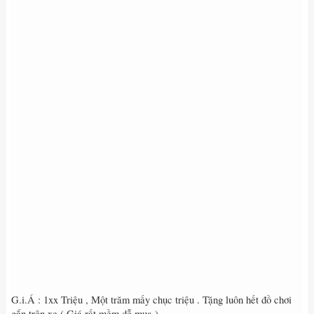
G.i.Á : 1xx Triệu , Một trăm mấy chục triệu . Tặng luôn hết đồ chơi
gắn trên xe ( Giá rất mềm dễ mua )