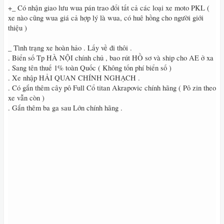
+_ Có nhận giao lưu wua pán trao đổi tất cả các loại xe moto PKL (
xe nào cũng wua giá cả hợp lý là wua, có huê hồng cho người giới
thiệu )
_ Tình trạng xe hoàn hảo . Lấy về đi thôi .
. Biển số Tp HÀ NỘI chính chủ , bao rút HỒ sơ và ship cho AE ở xa
. Sang tên thuế 1% toàn Quốc ( Không tốn phí biển số )
. Xe nhập HẢI QUAN CHÍNH NGHẠCH .
. Có gắn thêm cây pô Full Cổ titan Akrapovic chính hãng ( Pô zin theo
xe vẫn còn )
. Gắn thêm ba ga sau Lớn chính hãng .