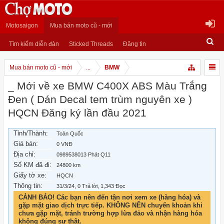
Motosaigon
Mua bán moto cũ - mới
Tìm kiếm diễn đàn
Sticked Threads
Đăng tin
Mua bán moto cũ - mới
...
BMW
_ Mới về xe BMW C400X ABS Màu Trắng
Đen ( Dán Decal tem trùm nguyên xe )
HQCN Đăng ký lần đầu 2021
Tỉnh/Thành:
Toàn Quốc
Giá bán:
0 VNĐ
Địa chỉ:
0989538013 Phát Q11
Số KM đã đi:
24800 km
Giấy tờ xe:
HQCN
Thông tin:
31/3/24
, 0 Trả lời, 1,343 Đọc
CẢNH BÁO! Các bạn nên đến tận nơi xem xe (hàng hóa) và
gặp mặt giao dịch trực tiếp. KHÔNG NÊN chuyển khoản khi
chưa gặp mặt, tránh trường hợp lừa đảo và nhận hàng hóa
không đúng sự thật.