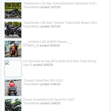
Thanhmotor Cần Bán HarleyDavidson Breakout 114CI
ThanhMotor
posted
10/7/26
Thanhmotor Cần Bán Triumph Trident 660 Model 2022
ThanhMotor
posted
10/7/26
___HONDA CBR 600RR Repsol___
HITMEN_Bi
posted
30/6/26
Có nên thuê xe máy để tự khám phá Nha Trang không
Hgo25
posted
30/6/26
Triumph StreetTwin 900 2020
ThanhMotor
posted
14/6/26
Ducati Scrambler1100 Sport Pro 2022
ThanhMotor
posted
14/6/26