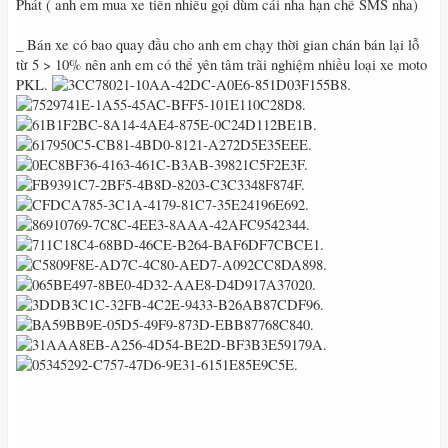
Phát ( anh em mua xe tiền nhiều gọi dùm cái nha hạn chế SMS nha)
_ Bán xe có bao quay đầu cho anh em chạy thời gian chán bán lại lỗ
từ 5 > 10% nên anh em có thể yên tâm trãi nghiệm nhiều loại xe moto
PKL‭.