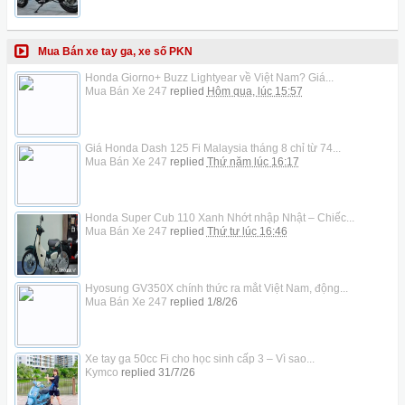
Mua Bán xe tay ga, xe số PKN
Honda Giorno+ Buzz Lightyear về Việt Nam? Giá...
Mua Bán Xe 247
replied
Hôm qua, lúc 15:57
Giá Honda Dash 125 Fi Malaysia tháng 8 chỉ từ 74...
Mua Bán Xe 247
replied
Thứ năm lúc 16:17
Honda Super Cub 110 Xanh Nhớt nhập Nhật – Chiếc...
Mua Bán Xe 247
replied
Thứ tư lúc 16:46
Hyosung GV350X chính thức ra mắt Việt Nam, động...
Mua Bán Xe 247
replied
1/8/26
Xe tay ga 50cc Fi cho học sinh cấp 3 – Vì sao...
Kymco
replied
31/7/26