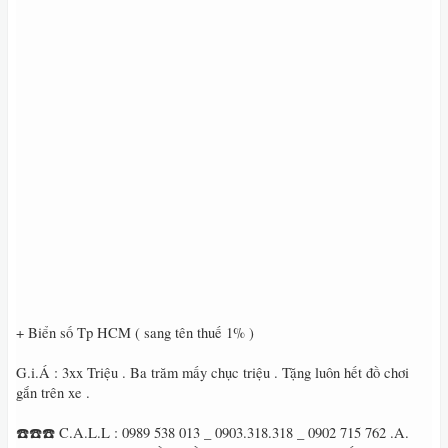
+ Biển số Tp HCM ( sang tên thuế 1% )
G.i.Á : 3xx Triệu . Ba trăm mấy chục triệu . Tặng luôn hết đồ chơi
gắn trên xe .
☎️☎️☎️ C.A.L.L : 0989 538 013 _ 0903.318.318 _ 0902 715 762 .A.