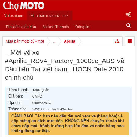
Motosaigon
Mua bán moto cũ - mới
Tìm kiếm diễn đàn
Sticked Threads
Đăng tin
Mua bán moto cũ - mới
...
Aprilia
_ Mới về xe
#Aprilia_RSV4_Factory_1000cc_ABS Về
Đầu tiên Tại việt nam , HQCN Date 2010
chính chủ
Tỉnh/Thành:
Toàn Quốc
Giá bán:
0 VNĐ
Địa chỉ:
0989538013
Thông tin:
2/2/23
, 0 Trả lời, 2,494 Đọc
CẢNH BÁO! Các bạn nên đến tận nơi xem xe (hàng hóa) và
gặp mặt giao dịch trực tiếp. KHÔNG NÊN chuyển khoản khi
chưa gặp mặt, tránh trường hợp lừa đảo và nhận hàng hóa
không đúng sự thật.