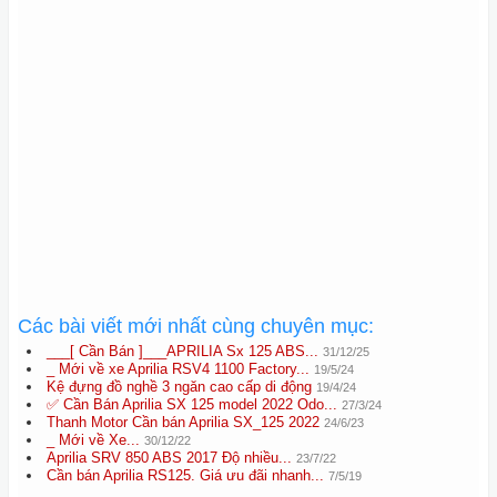
Các bài viết mới nhất cùng chuyên mục:
___[ Cần Bán ]___APRILIA Sx 125 ABS...
31/12/25
_ Mới về xe Aprilia RSV4 1100 Factory...
19/5/24
Kệ đựng đồ nghề 3 ngăn cao cấp di động
19/4/24
✅ Cần Bán Aprilia SX 125 model 2022 Odo...
27/3/24
Thanh Motor Cần bán Aprilia SX_125 2022
24/6/23
_ Mới về Xe...
30/12/22
Aprilia SRV 850 ABS 2017 Độ nhiều...
23/7/22
Cần bán Aprilia RS125. Giá ưu đãi nhanh...
7/5/19