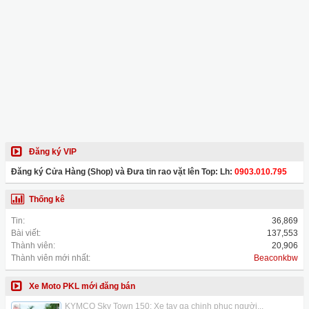
Đăng ký VIP
Đăng ký Cửa Hàng (Shop) và Đưa tin rao vặt lên Top: Lh:
0903.010.795
Thống kê
Tin:
36,869
Bài viết:
137,553
Thành viên:
20,906
Thành viên mới nhất:
Beaconkbw
Xe Moto PKL mới đăng bán
KYMCO Sky Town 150: Xe tay ga chinh phục người...