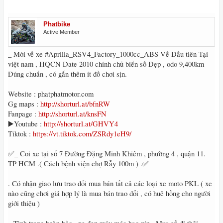
Phatbike
Active Member
_ Mới về xe #Aprilia_RSV4_Factory_1000cc_ABS Về Đầu tiên Tại
việt nam , HQCN Date 2010 chính chủ biển số Đẹp , odo 9,400km
Đúng chuẩn , có gắn thêm ít đồ chơi sịn.
Website : phatphatmotor.com
Gg maps :
http://shorturl.at/bfnRW
Fanpage :
http://shorturl.at/knsFN
▶️Youtube :
http://shorturl.at/GHVY4
Tiktok :
https://vt.tiktok.com/ZSRdy1eH9/
✅_ Coi xe tại số 7 Đường Đặng Minh Khiêm , phường 4 , quận 11.
TP HCM .( Cách bệnh viện chợ Rẫy 100m ) .✅
. Có nhận giao lưu trao đổi mua bán tất cả các loại xe moto PKL ( xe
nào cũng chơi giá hợp lý là mua bán trao đổi , có huê hồng cho người
giới thiệu )