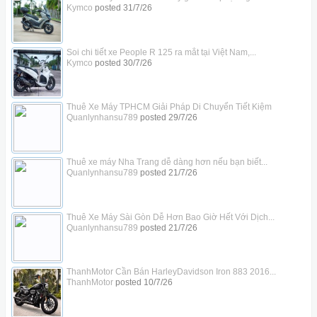
Kymco
posted
31/7/26
Soi chi tiết xe People R 125 ra mắt tại Việt Nam,...
Kymco
posted
30/7/26
Thuê Xe Máy TPHCM Giải Pháp Di Chuyển Tiết Kiệm
Quanlynhansu789
posted
29/7/26
Thuê xe máy Nha Trang dễ dàng hơn nếu bạn biết...
Quanlynhansu789
posted
21/7/26
Thuê Xe Máy Sài Gòn Dễ Hơn Bao Giờ Hết Với Dịch...
Quanlynhansu789
posted
21/7/26
ThanhMotor Cần Bán HarleyDavidson Iron 883 2016...
ThanhMotor
posted
10/7/26