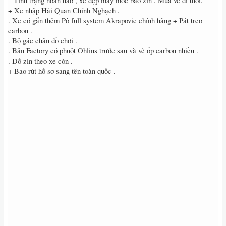
_ Tình trạng hoàn hảo , xe đẹp máy móc bao zin . Mua về đi thôi.
+ Xe nhập Hải Quan Chính Nghạch .
. Xe có gắn thêm Pô full system Akrapovic chính hãng + Pát treo
carbon .
. Bộ gác chân đồ chơi .
. Bản Factory có phuột Ohlins trước sau và vè ốp carbon nhiều .
. Đồ zin theo xe còn .
+ Bao rút hồ sơ sang tên toàn quốc .