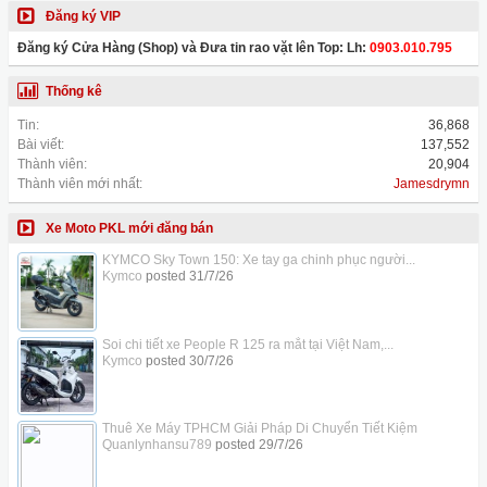
Đăng ký VIP
Đăng ký Cửa Hàng (Shop) và Đưa tin rao vặt lên Top: Lh:
0903.010.795
Thống kê
Tin:
36,868
Bài viết:
137,552
Thành viên:
20,904
Thành viên mới nhất:
Jamesdrymn
Xe Moto PKL mới đăng bán
KYMCO Sky Town 150: Xe tay ga chinh phục người...
Kymco
posted
31/7/26
Soi chi tiết xe People R 125 ra mắt tại Việt Nam,...
Kymco
posted
30/7/26
Thuê Xe Máy TPHCM Giải Pháp Di Chuyển Tiết Kiệm
Quanlynhansu789
posted
29/7/26