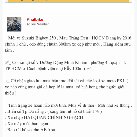
Phatbike
Active Member
_ Mới về Suzuki Bigboy 250 , Màu Trắng Đen , HQCN Đăng ký 2016
chính 1 chủ , odo đúng chuẩn 300km xe đẹp như mới . Hàng siếm sưu
tầm .
✅_ Coi xe tại số 7 Đường Đặng Minh Khiêm , phường 4 , quận 11.
TP HCM .( Cách bệnh viện chợ Rẫy 100m ) .✅
+_ Có nhận giao lưu mua bán trao đổi tất cả các loại xe moto PKL (
xe nào cũng mua giá cả hợp lý là mua, có huê hồng cho người giới
thiệu )
_ Tình trạng xe hoàn hảo mới tinh. Mua về đi thôi . Mới như xe thùng .
. Biển số Tp Đà nẵng . ( sang tên rút hồ sơ thuế 1 % )
. Xe nhập HẢI QUAN CHÍNH NGHẠCH .
. Xe máy móc bao ngon .
. Bao rút hồ sơ cho AE ở xa .