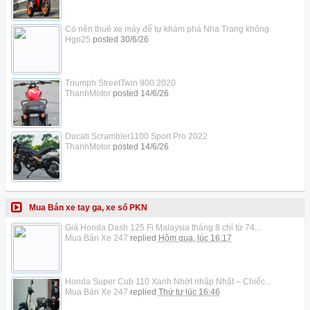
Có nên thuê xe máy để tự khám phá Nha Trang không
Hgo25
posted
30/6/26
Triumph StreetTwin 900 2020
ThanhMotor
posted
14/6/26
Ducati Scrambler1100 Sport Pro 2022
ThanhMotor
posted
14/6/26
Mua Bán xe tay ga, xe số PKN
Giá Honda Dash 125 Fi Malaysia tháng 8 chỉ từ 74...
Mua Bán Xe 247
replied
Hôm qua, lúc 16:17
Honda Super Cub 110 Xanh Nhớt nhập Nhật – Chiếc...
Mua Bán Xe 247
replied
Thứ tư lúc 16:46