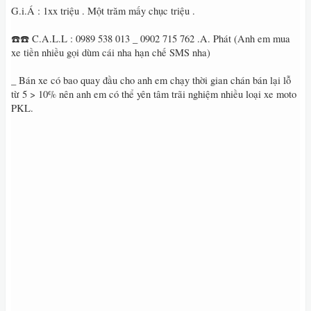
G.i.Á : 1xx triệu . Một trăm mấy chục triệu .
☎️☎️ C.A.L.L : 0989 538 013 _ 0902 715 762 .A. Phát (Anh em mua
xe tiền nhiều gọi dùm cái nha hạn chế SMS nha)
_ Bán xe có bao quay đầu cho anh em chạy thời gian chán bán lại lỗ
từ 5 > 10% nên anh em có thể yên tâm trãi nghiệm nhiều loại xe moto
PKL‭.