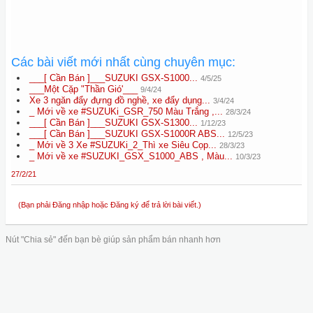
Các bài viết mới nhất cùng chuyên mục:
___[ Cần Bán ]___SUZUKI GSX-S1000...
4/5/25
___Một Cặp "Thần Gió'___
9/4/24
Xe 3 ngăn đẩy đựng đồ nghề, xe đẩy dụng...
3/4/24
_ Mới về xe #SUZUKi_GSR_750 Màu Trắng ,...
28/3/24
___[ Cần Bán ]___SUZUKI GSX-S1300...
1/12/23
___[ Cần Bán ]___SUZUKI GSX-S1000R ABS...
12/5/23
_ Mới về 3 Xe #SUZUKi_2_Thì xe Siêu Cọp...
28/3/23
_ Mới về xe #SUZUKI_GSX_S1000_ABS , Màu...
10/3/23
27/2/21
(Bạn phải Đăng nhập hoặc Đăng ký để trả lời bài viết.)
Nút "Chia sẻ" đến bạn bè giúp sản phẩm bán nhanh hơn