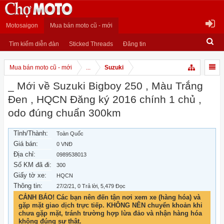
Motosaigon
Mua bán moto cũ - mới
Tìm kiếm diễn đàn
Sticked Threads
Đăng tin
Mua bán moto cũ - mới
...
Suzuki
_ Mới về Suzuki Bigboy 250 , Màu Trắng
Đen , HQCN Đăng ký 2016 chính 1 chủ ,
odo đúng chuẩn 300km
Tỉnh/Thành:
Toàn Quốc
Giá bán:
0 VNĐ
Địa chỉ:
0989538013
Số KM đã đi:
300
Giấy tờ xe:
HQCN
Thông tin:
27/2/21
, 0 Trả lời, 5,479 Đọc
CẢNH BÁO! Các bạn nên đến tận nơi xem xe (hàng hóa) và
gặp mặt giao dịch trực tiếp. KHÔNG NÊN chuyển khoản khi
chưa gặp mặt, tránh trường hợp lừa đảo và nhận hàng hóa
không đúng sự thật.