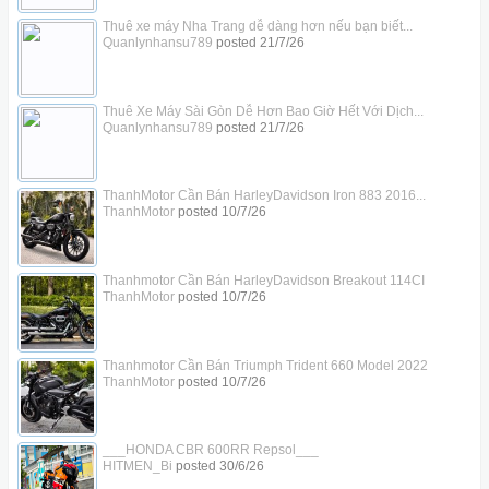
Thuê xe máy Nha Trang dễ dàng hơn nếu bạn biết...
Quanlynhansu789
posted
21/7/26
Thuê Xe Máy Sài Gòn Dễ Hơn Bao Giờ Hết Với Dịch...
Quanlynhansu789
posted
21/7/26
ThanhMotor Cần Bán HarleyDavidson Iron 883 2016...
ThanhMotor
posted
10/7/26
Thanhmotor Cần Bán HarleyDavidson Breakout 114CI
ThanhMotor
posted
10/7/26
Thanhmotor Cần Bán Triumph Trident 660 Model 2022
ThanhMotor
posted
10/7/26
___HONDA CBR 600RR Repsol___
HITMEN_Bi
posted
30/6/26