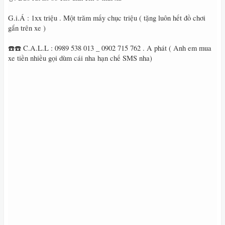
G.i.Á : 1xx triệu . Một trăm mấy chục triệu ( tặng luôn hết đồ chơi
gắn trên xe )
☎️☎️ C.A.L.L : 0989 538 013 _ 0902 715 762 . A phát ( Anh em mua
xe tiền nhiều gọi dùm cái nha hạn chế SMS nha)