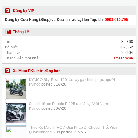
Đăng ký VIP
Đăng ký Cửa Hàng (Shop) và Đưa tin rao vặt lên Top: Lh:
0903.010.795
Thống kê
Tin:
36,868
Bài viết:
137,552
Thành viên:
20,904
Thành viên mới nhất:
Jamesdrymn
Xe Moto PKL mới đăng bán
KYMCO Sky Town 150: Xe tay ga chinh phục người...
Kymco
posted
31/7/26
Soi chi tiết xe People R 125 ra mắt tại Việt Nam,...
Kymco
posted
30/7/26
Thuê Xe Máy TPHCM Giải Pháp Di Chuyển Tiết Kiệm
Quanlynhansu789
posted
29/7/26