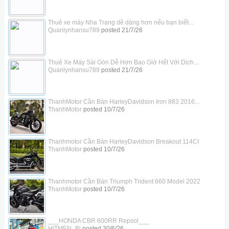
Thuê xe máy Nha Trang dễ dàng hơn nếu bạn biết...
Quanlynhansu789
posted
21/7/26
Thuê Xe Máy Sài Gòn Dễ Hơn Bao Giờ Hết Với Dịch...
Quanlynhansu789
posted
21/7/26
ThanhMotor Cần Bán HarleyDavidson Iron 883 2016...
ThanhMotor
posted
10/7/26
Thanhmotor Cần Bán HarleyDavidson Breakout 114CI
ThanhMotor
posted
10/7/26
Thanhmotor Cần Bán Triumph Trident 660 Model 2022
ThanhMotor
posted
10/7/26
___HONDA CBR 600RR Repsol___
HITMEN_Bi
posted
30/6/26