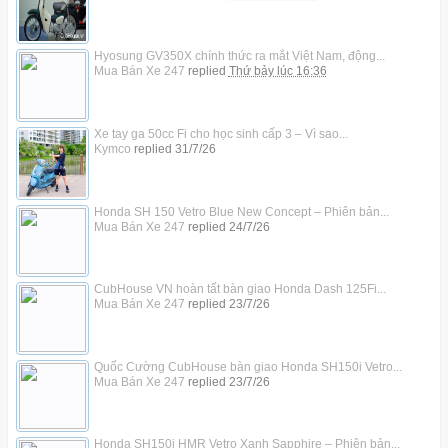
Hyosung GV350X chính thức ra mắt Việt Nam, động...
Mua Bán Xe 247
replied
Thứ bảy lúc 16:36
Xe tay ga 50cc Fi cho học sinh cấp 3 – Vì sao...
Kymco
replied
31/7/26
Honda SH 150 Vetro Blue New Concept – Phiên bản...
Mua Bán Xe 247
replied
24/7/26
CubHouse VN hoàn tất bàn giao Honda Dash 125Fi...
Mua Bán Xe 247
replied
23/7/26
Quốc Cường CubHouse bàn giao Honda SH150i Vetro...
Mua Bán Xe 247
replied
23/7/26
Honda SH150i HMR Vetro Xanh Sapphire – Phiên bản...