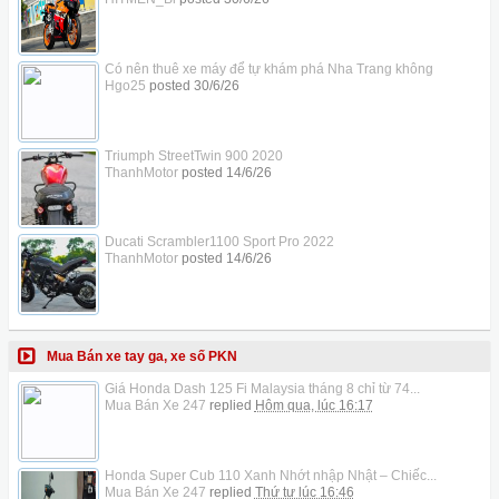
Có nên thuê xe máy để tự khám phá Nha Trang không
Hgo25
posted
30/6/26
Triumph StreetTwin 900 2020
ThanhMotor
posted
14/6/26
Ducati Scrambler1100 Sport Pro 2022
ThanhMotor
posted
14/6/26
Mua Bán xe tay ga, xe số PKN
Giá Honda Dash 125 Fi Malaysia tháng 8 chỉ từ 74...
Mua Bán Xe 247
replied
Hôm qua, lúc 16:17
Honda Super Cub 110 Xanh Nhớt nhập Nhật – Chiếc...
Mua Bán Xe 247
replied
Thứ tư lúc 16:46