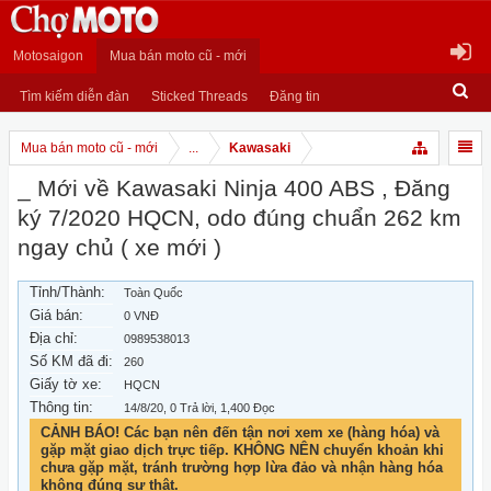
Motosaigon
Mua bán moto cũ - mới
Tìm kiếm diễn đàn
Sticked Threads
Đăng tin
Mua bán moto cũ - mới
...
Kawasaki
_ Mới về Kawasaki Ninja 400 ABS , Đăng
ký 7/2020 HQCN, odo đúng chuẩn 262 km
ngay chủ ( xe mới )
Tỉnh/Thành:
Toàn Quốc
Giá bán:
0 VNĐ
Địa chỉ:
0989538013
Số KM đã đi:
260
Giấy tờ xe:
HQCN
Thông tin:
14/8/20
, 0 Trả lời, 1,400 Đọc
CẢNH BÁO! Các bạn nên đến tận nơi xem xe (hàng hóa) và
gặp mặt giao dịch trực tiếp. KHÔNG NÊN chuyển khoản khi
chưa gặp mặt, tránh trường hợp lừa đảo và nhận hàng hóa
không đúng sự thật.