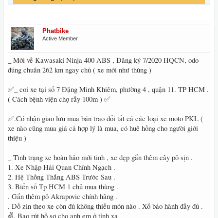
Phatbike
Active Member
_ Mới về Kawasaki Ninja 400 ABS , Đăng ký 7/2020 HQCN, odo
đúng chuẩn 262 km ngay chủ ( xe mới như thùng )
✅_ coi xe tại số 7 Đặng Minh Khiêm, phường 4 , quận 11. TP HCM .
( Cách bệnh viện chợ rẫy 100m ) ✅
✅.Có nhận giao lưu mua bán trao đổi tất cả các loại xe moto PKL (
xe nào cũng mua giá cả hợp lý là mua, có huê hồng cho người giới
thiệu )
_ Tình trạng xe hoàn hảo mới tinh , xe đẹp gắn thêm cây pô sịn .
1. Xe Nhập Hải Quan Chính Ngạch .
2. Hệ Thống Thắng ABS Trước Sau .
3. Biển số Tp HCM 1 chủ mua thùng .
. Gắn thêm pô Akrapovic chính hãng .
. Đồ zin theo xe còn đủ không thiếu món nào . Xổ bảo hành đầy đủ .
✌️. Bao rút hồ sơ cho anh em ở tỉnh xa