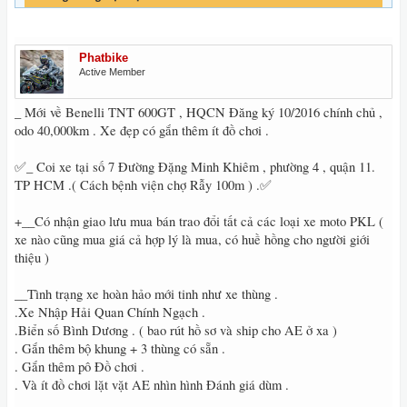
Phatbike
Active Member
_ Mới về Benelli TNT 600GT , HQCN Đăng ký 10/2016 chính chủ ,
odo 40,000km . Xe đẹp có gắn thêm ít đồ chơi .
✅_ Coi xe tại số 7 Đường Đặng Minh Khiêm , phường 4 , quận 11.
TP HCM .( Cách bệnh viện chợ Rẫy 100m ) .✅
+__Có nhận giao lưu mua bán trao đổi tất cả các loại xe moto PKL (
xe nào cũng mua giá cả hợp lý là mua, có huề hồng cho người giới
thiệu )
__Tình trạng xe hoàn hảo mới tinh như xe thùng .
.Xe Nhập Hải Quan Chính Ngạch .
.Biển số Bình Dương . ( bao rút hồ sơ và ship cho AE ở xa )
. Gắn thêm bộ khung + 3 thùng có sẵn .
. Gắn thêm pô Đồ chơi .
. Và ít đồ chơi lặt vặt AE nhìn hình Đánh giá dùm .