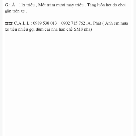
G.i.Á : 11x triệu , Một trăm mươi mấy triệu . Tặng luôn hết đồ chơi
gắn trên xe .
☎️☎️ C.A.L.L : 0989 538 013 _ 0902 715 762 .A. Phát ( Anh em mua
xe tiền nhiều gọi dùm cái nha hạn chế SMS nha)