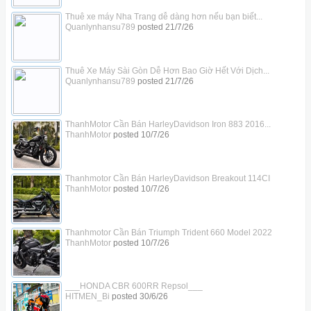
Thuê xe máy Nha Trang dễ dàng hơn nếu bạn biết...
Quanlynhansu789
posted
21/7/26
Thuê Xe Máy Sài Gòn Dễ Hơn Bao Giờ Hết Với Dịch...
Quanlynhansu789
posted
21/7/26
ThanhMotor Cần Bán HarleyDavidson Iron 883 2016...
ThanhMotor
posted
10/7/26
Thanhmotor Cần Bán HarleyDavidson Breakout 114CI
ThanhMotor
posted
10/7/26
Thanhmotor Cần Bán Triumph Trident 660 Model 2022
ThanhMotor
posted
10/7/26
___HONDA CBR 600RR Repsol___
HITMEN_Bi
posted
30/6/26