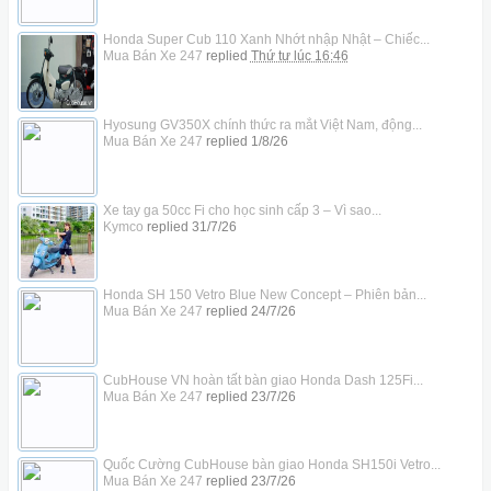
Honda Super Cub 110 Xanh Nhớt nhập Nhật – Chiếc...
Mua Bán Xe 247
replied
Thứ tư lúc 16:46
Hyosung GV350X chính thức ra mắt Việt Nam, động...
Mua Bán Xe 247
replied
1/8/26
Xe tay ga 50cc Fi cho học sinh cấp 3 – Vì sao...
Kymco
replied
31/7/26
Honda SH 150 Vetro Blue New Concept – Phiên bản...
Mua Bán Xe 247
replied
24/7/26
CubHouse VN hoàn tất bàn giao Honda Dash 125Fi...
Mua Bán Xe 247
replied
23/7/26
Quốc Cường CubHouse bàn giao Honda SH150i Vetro...
Mua Bán Xe 247
replied
23/7/26