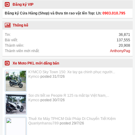
Đăng ký VIP
Đăng ký Cửa Hàng (Shop) và Đưa tin rao vặt lên Top: Lh:
0903.010.795
Thống kê
Tin:
36,871
Bài viết:
137,555
Thành viên:
20,908
Thành viên mới nhất:
AnthonyPag
Xe Moto PKL mới đăng bán
KYMCO Sky Town 150: Xe tay ga chinh phục người...
Kymco
posted
31/7/26
Soi chi tiết xe People R 125 ra mắt tại Việt Nam,...
Kymco
posted
30/7/26
Thuê Xe Máy TPHCM Giải Pháp Di Chuyển Tiết Kiệm
Quanlynhansu789
posted
29/7/26