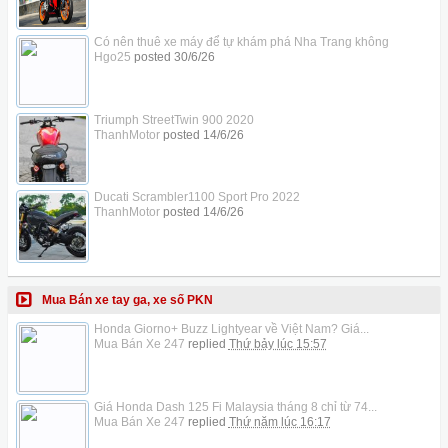
Có nên thuê xe máy để tự khám phá Nha Trang không
Hgo25
posted
30/6/26
Triumph StreetTwin 900 2020
ThanhMotor
posted
14/6/26
Ducati Scrambler1100 Sport Pro 2022
ThanhMotor
posted
14/6/26
Mua Bán xe tay ga, xe số PKN
Honda Giorno+ Buzz Lightyear về Việt Nam? Giá...
Mua Bán Xe 247
replied
Thứ bảy lúc 15:57
Giá Honda Dash 125 Fi Malaysia tháng 8 chỉ từ 74...
Mua Bán Xe 247
replied
Thứ năm lúc 16:17