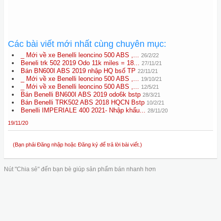
Các bài viết mới nhất cùng chuyên mục:
_ Mới về xe Benelli leoncino 500 ABS ,...
26/2/22
Beneli trk 502 2019 Odo 11k miles = 18...
27/11/21
Bán BN600I ABS 2019 nhập HQ bsố TP
22/11/21
_ Mới về xe Benelli leoncino 500 ABS ,...
19/10/21
_ Mới về xe Benelli leoncino 500 ABS ,...
12/5/21
Bán Benelli BN600I ABS 2019 odo6k bstp
28/3/21
Bán Benelli TRK502 ABS 2018 HQCN Bstp
10/2/21
Benelli IMPERIALE 400 2021- Nhập khẩu...
28/11/20
19/11/20
(Bạn phải Đăng nhập hoặc Đăng ký để trả lời bài viết.)
Nút "Chia sẻ" đến bạn bè giúp sản phẩm bán nhanh hơn