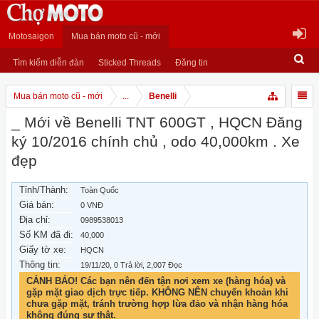
Motosaigon
Mua bán moto cũ - mới
Tìm kiếm diễn đàn
Sticked Threads
Đăng tin
Mua bán moto cũ - mới
...
Benelli
_ Mới về Benelli TNT 600GT , HQCN Đăng
ký 10/2016 chính chủ , odo 40,000km . Xe
đẹp
Tỉnh/Thành:
Toàn Quốc
Giá bán:
0 VNĐ
Địa chỉ:
0989538013
Số KM đã đi:
40,000
Giấy tờ xe:
HQCN
Thông tin:
19/11/20
, 0 Trả lời, 2,007 Đọc
CẢNH BÁO! Các bạn nên đến tận nơi xem xe (hàng hóa) và
gặp mặt giao dịch trực tiếp. KHÔNG NÊN chuyển khoản khi
chưa gặp mặt, tránh trường hợp lừa đảo và nhận hàng hóa
không đúng sự thật.