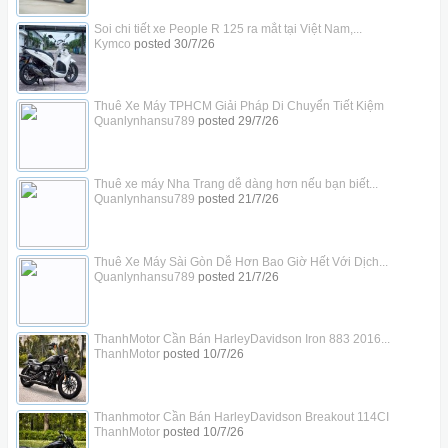
Soi chi tiết xe People R 125 ra mắt tại Việt Nam,...
Kymco
posted
30/7/26
Thuê Xe Máy TPHCM Giải Pháp Di Chuyển Tiết Kiệm
Quanlynhansu789
posted
29/7/26
Thuê xe máy Nha Trang dễ dàng hơn nếu bạn biết...
Quanlynhansu789
posted
21/7/26
Thuê Xe Máy Sài Gòn Dễ Hơn Bao Giờ Hết Với Dịch...
Quanlynhansu789
posted
21/7/26
ThanhMotor Cần Bán HarleyDavidson Iron 883 2016...
ThanhMotor
posted
10/7/26
Thanhmotor Cần Bán HarleyDavidson Breakout 114CI
ThanhMotor
posted
10/7/26