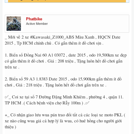
Phatbike
Active Member
_ Mới về 2 xe #Kawasaki_Z1000_ABS Màu Xanh , HQCN Date
2015 , Tp HCM chính chủ . Có gắn thêm ít đồ chơi sịn .
1. Biển số Đồng Nai 60 A1 03072 , date 2015 , odo 19,500km xe đẹp
có gắn thêm ít đồ chơi . Giá : 208 triệu , Tặng luôn hết đồ chơi gắn
trên xe .
2. Biển số 59 A3 1.8383 Date 2015 , odo 15,900km gắn thêm ít đồ
chơi , Giá : 218 triệu . Tặng luôn hết đồ chơi gắn trên xe .
✅_ Coi xe tại số 7 Đường Đặng Minh Khiêm , phường 4 , quận 11.
TP HCM .( Cách bệnh viện chợ Rẫy 100m ) .✅
+_ Có nhận giao lưu wua pán trao đổi tất cả các loại xe moto PKL (
xe nào cũng wua giá cả hợp lý là wua, có huê hồng cho người giới
thiệu )