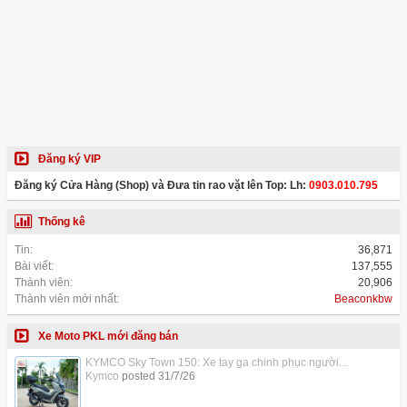
Đăng ký VIP
Đăng ký Cửa Hàng (Shop) và Đưa tin rao vặt lên Top: Lh:
0903.010.795
Thống kê
Tin:
36,871
Bài viết:
137,555
Thành viên:
20,906
Thành viên mới nhất:
Beaconkbw
Xe Moto PKL mới đăng bán
KYMCO Sky Town 150: Xe tay ga chinh phục người...
Kymco
posted
31/7/26