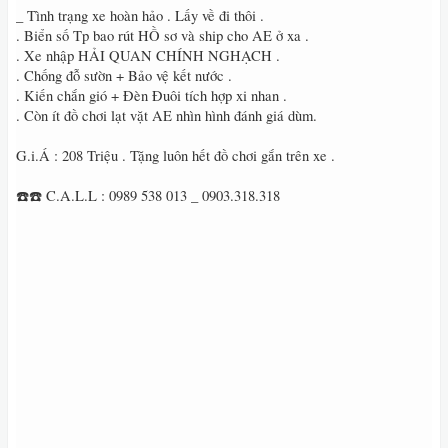
_ Tình trạng xe hoàn hảo . Lấy về đi thôi .
. Biển số Tp bao rút HỒ sơ và ship cho AE ở xa .
. Xe nhập HẢI QUAN CHÍNH NGHẠCH .
. Chống đỗ sườn + Bảo vệ kết nước .
. Kiến chắn gió + Đèn Đuôi tích hợp xi nhan .
. Còn ít đồ chơi lạt vặt AE nhìn hình đánh giá dùm.
G.i.Á : 208 Triệu . Tặng luôn hết đồ chơi gắn trên xe .
☎️☎️ C.A.L.L : 0989 538 013 _ 0903.318.318