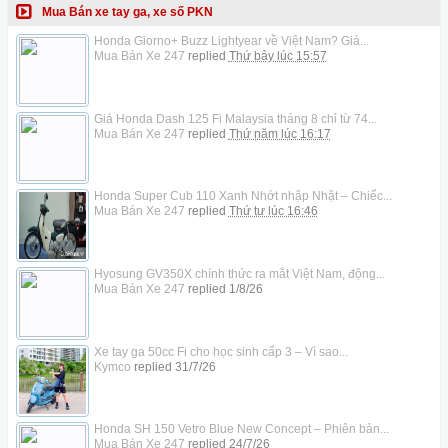
Mua Bán xe tay ga, xe số PKN
Honda Giorno+ Buzz Lightyear về Việt Nam? Giá...
Mua Bán Xe 247
replied
Thứ bảy lúc 15:57
Giá Honda Dash 125 Fi Malaysia tháng 8 chỉ từ 74...
Mua Bán Xe 247
replied
Thứ năm lúc 16:17
Honda Super Cub 110 Xanh Nhớt nhập Nhật – Chiếc...
Mua Bán Xe 247
replied
Thứ tư lúc 16:46
Hyosung GV350X chính thức ra mắt Việt Nam, động...
Mua Bán Xe 247
replied
1/8/26
Xe tay ga 50cc Fi cho học sinh cấp 3 – Vì sao...
Kymco
replied
31/7/26
Honda SH 150 Vetro Blue New Concept – Phiên bản...
Mua Bán Xe 247
replied
24/7/26