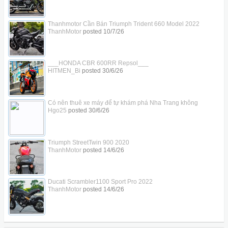
Thanhmotor Cần Bán Triumph Trident 660 Model 2022
ThanhMotor
posted
10/7/26
___HONDA CBR 600RR Repsol___
HITMEN_Bi
posted
30/6/26
Có nên thuê xe máy để tự khám phá Nha Trang không
Hgo25
posted
30/6/26
Triumph StreetTwin 900 2020
ThanhMotor
posted
14/6/26
Ducati Scrambler1100 Sport Pro 2022
ThanhMotor
posted
14/6/26