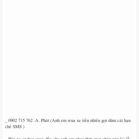
_ 0902 715 762 .A. Phát (Anh em wua xe tiền nhiều gọi dùm cái hạn
chế SMS )
_ Pán xe có bao quay đầu cho anh em chạy thời gian chán pán lại lỗ