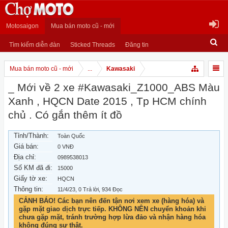
Motosaigon
Mua bán moto cũ - mới
Tìm kiếm diễn đàn
Sticked Threads
Đăng tin
Mua bán moto cũ - mới
...
Kawasaki
_ Mới về 2 xe #Kawasaki_Z1000_ABS Màu
Xanh , HQCN Date 2015 , Tp HCM chính
chủ . Có gắn thêm ít đồ
Tỉnh/Thành:
Toàn Quốc
Giá bán:
0 VNĐ
Địa chỉ:
0989538013
Số KM đã đi:
15000
Giấy tờ xe:
HQCN
Thông tin:
11/4/23
, 0 Trả lời, 934 Đọc
CẢNH BÁO! Các bạn nên đến tận nơi xem xe (hàng hóa) và
gặp mặt giao dịch trực tiếp. KHÔNG NÊN chuyển khoản khi
chưa gặp mặt, tránh trường hợp lừa đảo và nhận hàng hóa
không đúng sự thật.