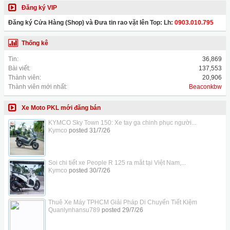
Đăng ký VIP
Đăng ký Cửa Hàng (Shop) và Đưa tin rao vặt lên Top: Lh:
0903.010.795
Thống kê
Tin:
36,869
Bài viết:
137,553
Thành viên:
20,906
Thành viên mới nhất:
Beaconkbw
Xe Moto PKL mới đăng bán
KYMCO Sky Town 150: Xe tay ga chinh phục người...
Kymco
posted
31/7/26
Soi chi tiết xe People R 125 ra mắt tại Việt Nam,...
Kymco
posted
30/7/26
Thuê Xe Máy TPHCM Giải Pháp Di Chuyển Tiết Kiệm
Quanlynhansu789
posted
29/7/26