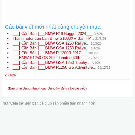
Các bài viết mới nhất cùng chuyên mục:
___[ Cần Bán ]___BMW R18 Bagger 2024___
9/6/26
Thanhmotor cần bán Bmw S1000XR Bản HP...
21/5/26
___[ Cần Bán ]___BMW GSA 1250 Rallye...
16/5/26
___[ Cần Bán ]___BMW GSA 1250 Rallye...
1/4/26
___[ Cần Bán ]___BMW R 1200R 2017___
30/3/26
___BMW R1250 GS 2022 Limited 40th___
29/1/26
___[ Cần Bán ]___BMW GSA 1250 Trophy...
4/1/26
___[ Cần Bán ]___BMW R1250 GS Adventure...
29/12/25
29/1/24
(Bạn phải Đăng nhập hoặc Đăng ký để trả lời bài viết.)
Nút "Chia sẻ" đến bạn bè giúp sản phẩm bán nhanh hơn