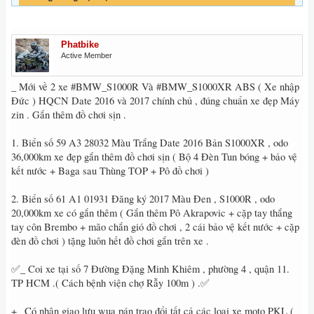
Phatbike
Active Member
_ Mới về 2 xe #BMW_S1000R Và #BMW_S1000XR ABS ( Xe nhập
Đức ) HQCN Date 2016 và 2017 chính chủ , đúng chuẩn xe đẹp Máy
zin . Gắn thêm đồ chơi sịn .
1. Biển số 59 A3 28032 Màu Trắng Date 2016 Bản S1000XR , odo
36,000km xe đẹp gắn thêm đồ chơi sịn ( Bộ 4 Đèn Tun bóng + bảo vệ
kết nước + Baga sau Thùng TOP + Pô đồ chơi )
2. Biển số 61 A1 01931 Đăng ký 2017 Màu Đen , S1000R , odo
20,000km xe có gắn thêm ( Gắn thêm Pô Akrapovic + cặp tay thắng
tay côn Brembo + mão chắn gió đồ chơi , 2 cái bảo vệ kết nước + cặp
đèn đồ chơi ) tặng luôn hết đồ chơi gắn trên xe .
✅_ Coi xe tại số 7 Đường Đặng Minh Khiêm , phường 4 , quận 11.
TP HCM .( Cách bệnh viện chợ Rẫy 100m ) .✅
+_ Có nhận giao lưu wua pán trao đổi tất cả các loại xe moto PKL (