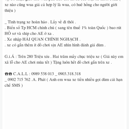
xe nào cũng wua giá cả hợp lý là wua, có huê hồng cho người giới
thiệu )
_ Tình trạng xe hoàn hảo . Lấy về đi thôi .
. Biển số Tp HCM chính chủ ( sang tên thuế 1% toàn Quốc ) bao rút
HỒ sơ và ship cho AE ở xa .
. Xe nhập HẢI QUAN CHÍNH NGHẠCH .
. xe có gắn thêm ít đồ chơi sịn AE nhìn hình đánh giá dùm .
G.i.Á : Trên 280 Triệu xíu . Hai trăm mấy chục triệu xe ( Giá này em
xã lỗ cho AE chơi mùa tết ) Tặng luôn hết đồ chơi gắn trên xe .
☎️☎️ C.A.L.L : 0989 538 013 _ 0903.318.318
_ 0902 715 762 .A. Phát ( Anh em wua xe tiền nhiều gọi dùm cái hạn
chế SMS )