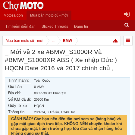
Motosaigon
Mua bán moto cũ - mới
Tìm kiếm diễn đàn
Sticked Threads
Đăng tin
Mua bán moto cũ - mới
...
BMW
_ Mới về 2 xe #BMW_S1000R Và
#BMW_S1000XR ABS ( Xe nhập Đức )
HQCN Date 2016 và 2017 chính chủ ,
Tỉnh/Thành:
Toàn Quốc
Giá bán:
0 VNĐ
Địa chỉ:
0989538013 Phát Q11
Số KM đã đi:
20500 Km
Giấy tờ xe:
HQCN
Thông tin:
29/1/24
, 0 Trả lời, 1,340 Đọc
CẢNH BÁO! Các bạn nên đến tận nơi xem xe (hàng hóa) và
gặp mặt giao dịch trực tiếp. KHÔNG NÊN chuyển khoản khi
chưa gặp mặt, tránh trường hợp lừa đảo và nhận hàng hóa
không đúng sự thật.