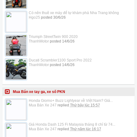
Có nên thuê xe máy để tự khám phá Nha Trang không
Hgo25
posted
30/6/26
Triumph StreetTwin 900 2020
ThanhMotor
posted
14/6/26
Ducati Scrambler1100 Sport Pro 2022
ThanhMotor
posted
14/6/26
Mua Bán xe tay ga, xe số PKN
Honda Giorno+ Buzz Lightyear về Việt Nam? Giá...
Mua Bán Xe 247
replied
Thứ bảy lúc 15:57
Giá Honda Dash 125 Fi Malaysia tháng 8 chỉ từ 74...
Mua Bán Xe 247
replied
Thứ năm lúc 16:17