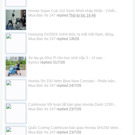
Honda Super Cub 110 Xanh Nhớt nhập Nhật – Chiếc...
Mua Bán Xe 247
replied
Thứ tư lúc 16:46
Hyosung GV350X chính thức ra mắt Việt Nam, động...
Mua Bán Xe 247
replied
1/8/26
Xe tay ga 50cc Fi cho học sinh cấp 3 – Vì sao...
Kymco
replied
31/7/26
Honda SH 150 Vetro Blue New Concept – Phiên bản...
Mua Bán Xe 247
replied
24/7/26
CubHouse VN hoàn tất bàn giao Honda Dash 125Fi...
Mua Bán Xe 247
replied
23/7/26
Quốc Cường CubHouse bàn giao Honda SH150i Vetro...
Mua Bán Xe 247
replied
23/7/26