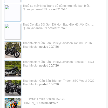
Thuê xe máy Nha Trang dễ dàng hơn nếu bạn biết...
Quanlynhansu789
posted
21/7/26
Thuê Xe Máy Sài Gòn Dễ Hơn Bao Giờ Hết Với Dịch...
Quanlynhansu789
posted
21/7/26
ThanhMotor Cần Bán HarleyDavidson Iron 883 2016...
ThanhMotor
posted
10/7/26
Thanhmotor Cần Bán HarleyDavidson Breakout 114CI
ThanhMotor
posted
10/7/26
Thanhmotor Cần Bán Triumph Trident 660 Model 2022
ThanhMotor
posted
10/7/26
___HONDA CBR 600RR Repsol___
HITMEN_Bi
posted
30/6/26