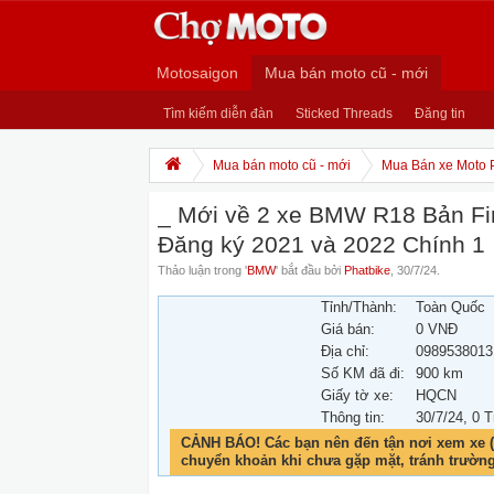
Motosaigon
Mua bán moto cũ - mới
Tìm kiếm diễn đàn
Sticked Threads
Đăng tin
Mua bán moto cũ - mới
Mua Bán xe Moto 
_ Mới về 2 xe BMW R18 Bản Fir
Đăng ký 2021 và 2022 Chính 1
Thảo luận trong '
BMW
' bắt đầu bởi
Phatbike
,
30/7/24
.
Tỉnh/Thành:
Toàn Quốc
Giá bán:
0 VNĐ
Địa chỉ:
0989538013
Số KM đã đi:
900 km
Giấy tờ xe:
HQCN
Thông tin:
30/7/24
, 0 T
CẢNH BÁO! Các bạn nên đến tận nơi xem xe (
chuyển khoản khi chưa gặp mặt, tránh trườn