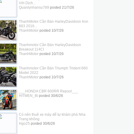
Với Dịch...
Quanlynhansu789
posted
21/7/26
ThanhMotor Cần Bán HarleyDavidson Iron
883 2016...
ThanhMotor
posted
10/7/26
Thanhmotor Cần Bán HarleyDavidson
Breakout 114CI
ThanhMotor
posted
10/7/26
Thanhmotor Cần Bán Triumph Trident 660
Model 2022
ThanhMotor
posted
10/7/26
___HONDA CBR 600RR Repsol___
HITMEN_Bi
posted
30/6/26
Có nên thuê xe máy để tự khám phá Nha
Trang không
Hgo25
posted
30/6/26