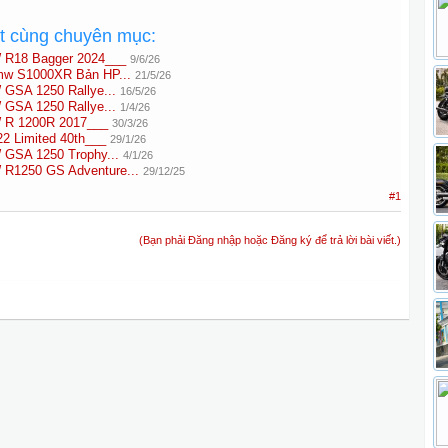
ất cùng chuyên mục:
 R18 Bagger 2024___
9/6/26
mw S1000XR Bản HP...
21/5/26
GSA 1250 Rallye...
16/5/26
GSA 1250 Rallye...
1/4/26
 R 1200R 2017___
30/3/26
 Limited 40th___
29/1/26
GSA 1250 Trophy...
4/1/26
R1250 GS Adventure...
29/12/25
#1
(Bạn phải Đăng nhập hoặc Đăng ký để trả lời bài viết.)