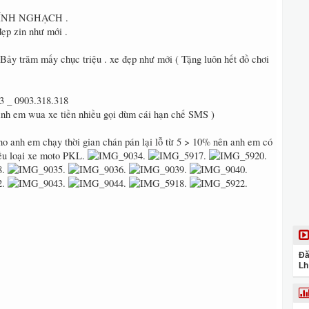
HÍNH NGHẠCH .
đẹp zin như mới .
 Bảy trăm mấy chục triệu . xe đẹp như mới ( Tặng luôn hết đồ chơi
3 _ 0903.318.318
Anh em wua xe tiền nhiều gọi dùm cái hạn chế SMS )
ho anh em chạy thời gian chán pán lại lỗ từ 5 > 10% nên anh em có
ều loại xe moto PKL‭.
Đă
Lh