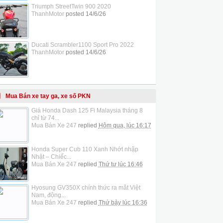
Triumph StreetTwin 900 2020
ThanhMotor
posted
14/6/26
Ducati Scrambler1100 Sport Pro 2022
ThanhMotor
posted
14/6/26
Mua Bán xe tay ga, xe số PKN
Giá Honda Dash 125 Fi Malaysia tháng 8
chỉ từ 74...
Mua Bán Xe 247
replied
Hôm qua, lúc 16:17
Honda Super Cub 110 Xanh Nhớt nhập
Nhật – Chiếc...
Mua Bán Xe 247
replied
Thứ tư lúc 16:46
Hyosung GV350X chính thức ra mắt Việt
Nam, động...
Mua Bán Xe 247
replied
Thứ bảy lúc 16:36