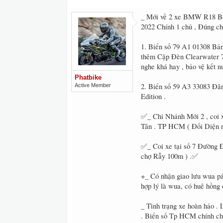
_ Mới về 2 xe BMW R18 Bả
2022 Chính 1 chủ , Đúng ch
1. Biển số 79 A1 01308 Bản
thêm Cặp Đèn Clearwater 7
nghe khá hay , bảo vệ kết nư
Phatbike
2. Biển số 59 A3 33083 Đăn
Active Member
Edition .
✅_ Chi Nhánh Mới 2 , coi 
Tân . TP HCM ( Đối Diện 
✅_ Coi xe tại số 7 Đường 
chợ Rẫy 100m ) .✅
+_ Có nhận giao lưu wua pá
hợp lý là wua, có huê hồng 
_ Tình trạng xe hoàn hảo . L
. Biển số Tp HCM chính chủ