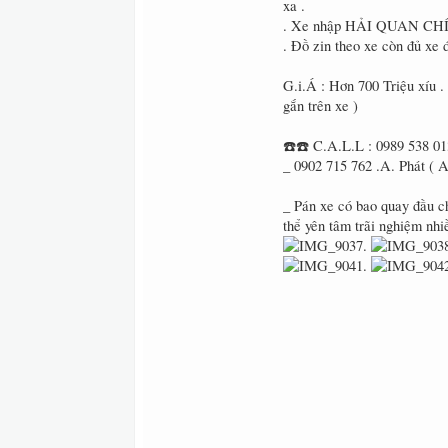
xa .
. Xe nhập HẢI QUAN C
. Đồ zin theo xe còn đủ xe 
G.i.Á : Hơn 700 Triệu xíu .
gắn trên xe )
☎️☎️ C.A.L.L : 0989 538 01
_ 0902 715 762 .A. Phát ( 
_ Pán xe có bao quay đầu c
thể yên tâm trãi nghiệm nhi