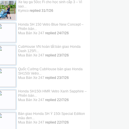
Xe tay ga 50cc Fi cho học sinh cấp 3 – Vì
sao...
Kymco
replied
31/7/26
Honda SH 150 Vetro Blue New Concept –
Phiên bản...
Mua Bán Xe 247
replied
24/7/26
CubHouse VN hoàn tất bàn giao Honda
Dash 125Fi...
Mua Bán Xe 247
replied
23/7/26
Quốc Cường CubHouse bàn giao Honda
SH150i Vetro...
Mua Bán Xe 247
replied
23/7/26
Honda SH150i HMR Vetro Xanh Sapphire –
Phiên bản...
Mua Bán Xe 247
replied
22/7/26
Bàn giao Honda SH Ý 150i Special Edition
màu đen...
Mua Bán Xe 247
replied
22/7/26