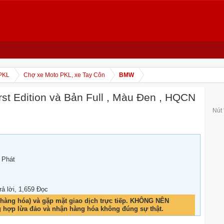
PKL
Chợ xe Moto PKL, xe Tay Côn
BMW
st Edition và Bản Full , Màu Đen , HQCN
Nút
 Phát
rả lời, 1,659 Đọc
hàng hóa) và gặp mặt giao dịch trực tiếp. KHÔNG NÊN
g hợp lừa đảo và nhận hàng hóa không đúng sự thật.