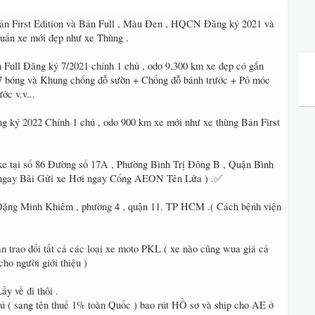
n First Edition và Bản Full , Màu Đen , HQCN Đăng ký 2021 và
uẩn xe mới đẹp như xe Thùng .
 Full Đăng ký 7/2021 chính 1 chủ , odo 9,300 km xe đẹp có gắn
 bóng và Khung chống đỗ sườn + Chống đỗ bánh trước + Pô móc
ớc v.v...
g ký 2022 Chính 1 chủ , odo 900 km xe mới như xe thùng Bản First
xe tại số 86 Đường số 17A , Phường Bình Trị Đông B , Quận Bình
ngay Bãi Gửi xe Hơi ngay Cổng AEON Tên Lửa ) .✅
Đặng Minh Khiêm , phường 4 , quận 11. TP HCM .( Cách bệnh viện
n trao đổi tất cả các loại xe moto PKL ( xe nào cũng wua giá cả
cho người giới thiệu )
ấy về đi thôi .
 ( sang tên thuế 1% toàn Quốc ) bao rút HỒ sơ và ship cho AE ở