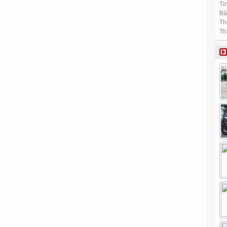
Tin
Bài
Th
Th