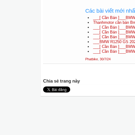
Các bài viết mới nh
___[ Cần Bán ]___BMW
Thanhmotor cần bán B
___[ Cần Bán ]___BMW 
___[ Cần Bán ]___BMW 
___[ Cần Bán ]___BMW
___BMW R1250 GS 2022
___[ Cần Bán ]___BMW 
___[ Cần Bán ]___BMW 
Phatbike
,
30/7/24
Chia sẻ trang này