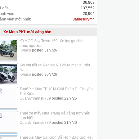
:
36,868
 viết:
137,552
ành viên:
20,904
ành viên mới nhất:
Jamesdrymn
Xe Moto PKL mới đăng bán
KYMCO Sky Town 150: Xe tay ga chinh
phục người...
Kymco
posted
31/7/26
Soi chi tiết xe People R 125 ra mắt tại Việt
Nam,...
Kymco
posted
30/7/26
Thuê Xe Máy TPHCM Giải Pháp Di Chuyển
Tiết Kiệm
Quanlynhansu789
posted
29/7/26
Thuê xe máy Nha Trang dễ dàng hơn nếu
bạn biết...
Quanlynhansu789
posted
21/7/26
Thuê Xe Máy Sài Gòn Dễ Hơn Bao Giờ Hết