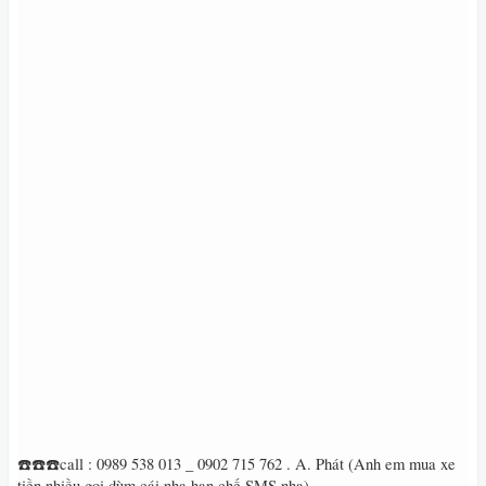
☎️☎️☎️call : 0989 538 013 _ 0902 715 762 . A. Phát (Anh em mua xe
tiền nhiều gọi dùm cái nha hạn chế SMS nha)