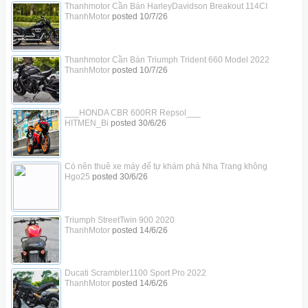
Thanhmotor Cần Bán HarleyDavidson Breakout 114CI
ThanhMotor
posted
10/7/26
Thanhmotor Cần Bán Triumph Trident 660 Model 2022
ThanhMotor
posted
10/7/26
___HONDA CBR 600RR Repsol___
HITMEN_Bi
posted
30/6/26
Có nên thuê xe máy để tự khám phá Nha Trang không
Hgo25
posted
30/6/26
Triumph StreetTwin 900 2020
ThanhMotor
posted
14/6/26
Ducati Scrambler1100 Sport Pro 2022
ThanhMotor
posted
14/6/26