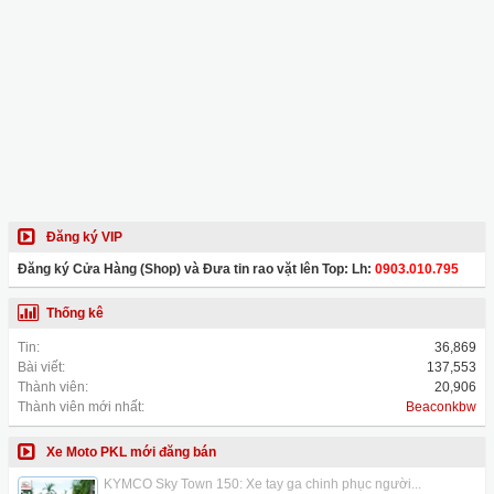
Đăng ký VIP
Đăng ký Cửa Hàng (Shop) và Đưa tin rao vặt lên Top: Lh:
0903.010.795
Thống kê
Tin:
36,869
Bài viết:
137,553
Thành viên:
20,906
Thành viên mới nhất:
Beaconkbw
Xe Moto PKL mới đăng bán
KYMCO Sky Town 150: Xe tay ga chinh phục người...