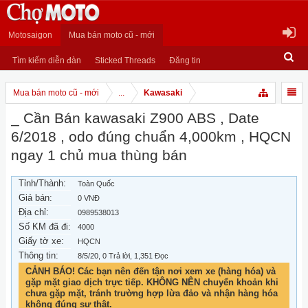
Motosaigon
Mua bán moto cũ - mới
Tìm kiếm diễn đàn
Sticked Threads
Đăng tin
Mua bán moto cũ - mới
...
Kawasaki
_ Cần Bán kawasaki Z900 ABS , Date
6/2018 , odo đúng chuẩn 4,000km , HQCN
ngay 1 chủ mua thùng bán
Tỉnh/Thành:
Toàn Quốc
Giá bán:
0 VNĐ
Địa chỉ:
0989538013
Số KM đã đi:
4000
Giấy tờ xe:
HQCN
Thông tin:
8/5/20
, 0 Trả lời, 1,351 Đọc
CẢNH BÁO! Các bạn nên đến tận nơi xem xe (hàng hóa) và
gặp mặt giao dịch trực tiếp. KHÔNG NÊN chuyển khoản khi
chưa gặp mặt, tránh trường hợp lừa đảo và nhận hàng hóa
không đúng sự thật.