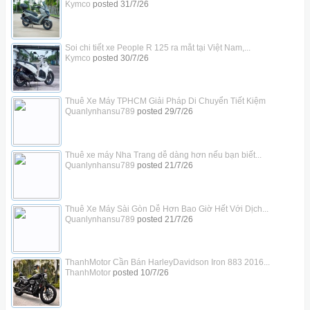
Kymco
posted
31/7/26
Soi chi tiết xe People R 125 ra mắt tại Việt Nam,...
Kymco
posted
30/7/26
Thuê Xe Máy TPHCM Giải Pháp Di Chuyển Tiết Kiệm
Quanlynhansu789
posted
29/7/26
Thuê xe máy Nha Trang dễ dàng hơn nếu bạn biết...
Quanlynhansu789
posted
21/7/26
Thuê Xe Máy Sài Gòn Dễ Hơn Bao Giờ Hết Với Dịch...
Quanlynhansu789
posted
21/7/26
ThanhMotor Cần Bán HarleyDavidson Iron 883 2016...
ThanhMotor
posted
10/7/26