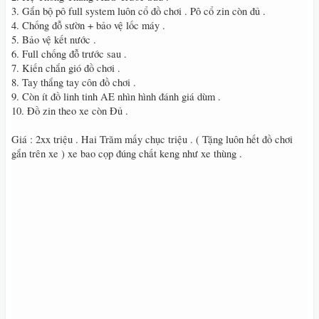
3. Gắn bộ pô full system luôn cổ đồ chơi . Pô cổ zin còn đủ .
4. Chống đỗ sườn + bảo vệ lốc máy .
5. Bảo vệ kết nước .
6. Full chống đỗ trước sau .
7. Kiến chắn gió đồ chơi .
8. Tay thắng tay côn đồ chơi .
9. Còn ít đồ linh tinh AE nhìn hình đánh giá dùm .
10. Đồ zin theo xe còn Đủ .
Giá : 2xx triệu . Hai Trăm mấy chục triệu . ( Tặng luôn hết đồ chơi
gắn trên xe ) xe bao cọp đúng chất keng như xe thùng .