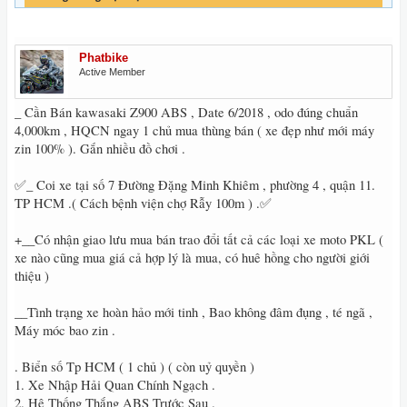
Phatbike
Active Member
_ Cần Bán kawasaki Z900 ABS , Date 6/2018 , odo đúng chuẩn
4,000km , HQCN ngay 1 chủ mua thùng bán ( xe đẹp như mới máy
zin 100% ). Gắn nhiều đồ chơi .
✅_ Coi xe tại số 7 Đường Đặng Minh Khiêm , phường 4 , quận 11.
TP HCM .( Cách bệnh viện chợ Rẫy 100m ) .✅
+__Có nhận giao lưu mua bán trao đổi tất cả các loại xe moto PKL (
xe nào cũng mua giá cả hợp lý là mua, có huê hồng cho người giới
thiệu )
__Tình trạng xe hoàn hảo mới tinh , Bao không đâm đụng , té ngã ,
Máy móc bao zin .
. Biển số Tp HCM ( 1 chủ ) ( còn uỷ quyền )
1. Xe Nhập Hải Quan Chính Ngạch .
2. Hệ Thống Thắng ABS Trước Sau .