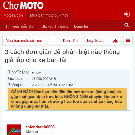
Motosaigon
Mua bán moto cũ - mới
Tìm kiếm diễn đàn
Sticked Threads
Đăng tin
Mua bán moto cũ - mới
...
Đèn - Còi
Loại khác
3 cách đơn giản để phân biệt nắp thùng
giả lắp cho xe bán tải
Tỉnh/Thành:
empty
Giá bán:
18,000,000 VNĐ
Thông tin:
23/8/17
, 0 Trả lời, 1,229 Đọc
CẢNH BÁO! Các bạn nên đến tận nơi xem xe (hàng hóa) và
gặp mặt giao dịch trực tiếp. KHÔNG NÊN chuyển khoản khi
chưa gặp mặt, tránh trường hợp lừa đảo và nhận hàng hóa
không đúng sự thật.
thienthanh0606
Member