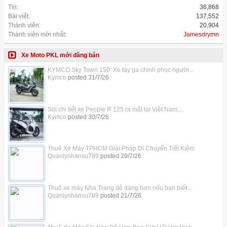
Tin:
36,868
Bài viết:
137,552
Thành viên:
20,904
Thành viên mới nhất:
Jamesdrymn
Xe Moto PKL mới đăng bán
KYMCO Sky Town 150: Xe tay ga chinh phục người...
Kymco
posted
31/7/26
Soi chi tiết xe People R 125 ra mắt tại Việt Nam,...
Kymco
posted
30/7/26
Thuê Xe Máy TPHCM Giải Pháp Di Chuyển Tiết Kiệm
Quanlynhansu789
posted
29/7/26
Thuê xe máy Nha Trang dễ dàng hơn nếu bạn biết...
Quanlynhansu789
posted
21/7/26