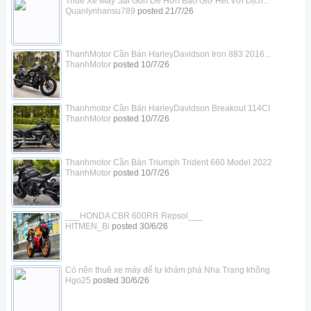
Thuê Xe Máy Sài Gòn Dễ Hơn Bao Giờ Hết Với Dịch...
Quanlynhansu789
posted
21/7/26
ThanhMotor Cần Bán HarleyDavidson Iron 883 2016...
ThanhMotor
posted
10/7/26
Thanhmotor Cần Bán HarleyDavidson Breakout 114CI
ThanhMotor
posted
10/7/26
Thanhmotor Cần Bán Triumph Trident 660 Model 2022
ThanhMotor
posted
10/7/26
___HONDA CBR 600RR Repsol___
HITMEN_Bi
posted
30/6/26
Có nên thuê xe máy để tự khám phá Nha Trang không
Hgo25
posted
30/6/26