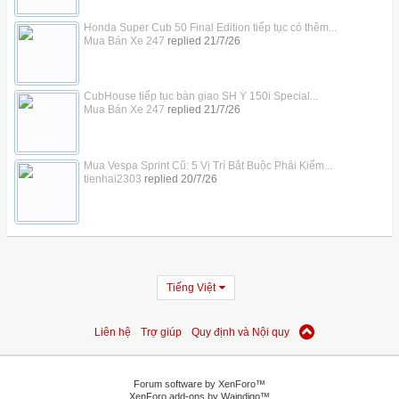
Honda Super Cub 50 Final Edition tiếp tục có thêm...
Mua Bán Xe 247
replied
21/7/26
CubHouse tiếp tục bàn giao SH Ý 150i Special...
Mua Bán Xe 247
replied
21/7/26
Mua Vespa Sprint Cũ: 5 Vị Trí Bắt Buộc Phải Kiểm...
tienhai2303
replied
20/7/26
Tiếng Việt
Liên hệ
Trợ giúp
Quy định và Nội quy
Forum software by XenForo™
XenForo add-ons by Waindigo™