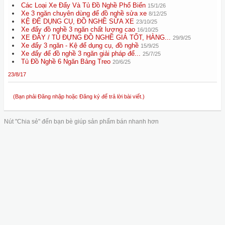
Các Loại Xe Đẩy Và Tủ Đồ Nghề Phổ Biến
15/1/26
Xe 3 ngăn chuyên dùng để đồ nghề sửa xe
8/12/25
KỆ ĐỂ DỤNG CỤ, ĐỒ NGHỀ SỬA XE
23/10/25
Xe đẩy đồ nghề 3 ngăn chất lượng cao
16/10/25
XE ĐẨY / TỦ ĐỰNG ĐỒ NGHỀ GIÁ TỐT, HÀNG...
29/9/25
Xe đẩy 3 ngăn - Kệ để dụng cụ, đồ nghề
15/9/25
Xe đẩy để đồ nghề 3 ngăn giải pháp để...
25/7/25
Tủ Đồ Nghề 6 Ngăn Bảng Treo
20/6/25
23/8/17
(Bạn phải Đăng nhập hoặc Đăng ký để trả lời bài viết.)
Nút "Chia sẻ" đến bạn bè giúp sản phẩm bán nhanh hơn