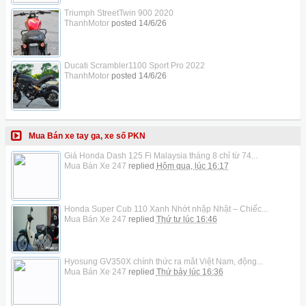
Triumph StreetTwin 900 2020
ThanhMotor
posted
14/6/26
Ducati Scrambler1100 Sport Pro 2022
ThanhMotor
posted
14/6/26
Mua Bán xe tay ga, xe số PKN
Giá Honda Dash 125 Fi Malaysia tháng 8 chỉ từ 74...
Mua Bán Xe 247
replied
Hôm qua, lúc 16:17
Honda Super Cub 110 Xanh Nhớt nhập Nhật – Chiếc...
Mua Bán Xe 247
replied
Thứ tư lúc 16:46
Hyosung GV350X chính thức ra mắt Việt Nam, động...
Mua Bán Xe 247
replied
Thứ bảy lúc 16:36