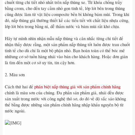
chuốt từng chi tiết nhỏ nhất trên nắp thùng xe. Từ khóa chống trầy
bằng crom, cho đến tay cầm nhỏ gọn tinh tế, lớp lót bên trong thùng
cũng được làm từ vật liệu composite bền bỉ không bám mùi. Trong khi
đó, nắp thùng giả thường thiết kế các tiểu tiết với chất liệu nhựa cứng,
lớp lót bên trong bằng nỉ, dễ thấm nước và bám mùi rất khó chịu.
Hãy tự mình nhìn nhận mẫu nắp thùng và cân nhắc từng chi tiết để
nhận thấy được rằng, một sản phẩm nắp thùng tốt luôn được trau chuốt
tinh tế cho dù chỉ là một bộ phận nhỏ. Bạn hoàn toàn có thể bóc mẽ
nhữung cơ sở tuồn hàng nhái vào bán cho khách hàng. Hoặc đơn giản
là tìm đến một cơ sở uy tín, tin cậy hơn.
2. Màu sơn
Cách thứ hai để
phân biệt nắp thùng giả với sản phẩm chính hãng
chính là màu sơn của chúng. Đa phần sản phẩm giả, nhái đều được
sản xuất trong nước với công nghệ thô sơ, do đó về độ sắc sảo không
thể bằng được những sản phẩm chính hãng nhập khẩu nguyên bộ từ
nước ngoài.