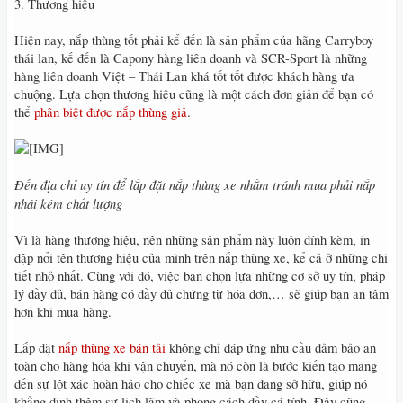
3. Thương hiệu
Hiện nay, nắp thùng tốt phải kể đến là sản phẩm của hãng Carryboy
thái lan, kế đến là Capony hàng liên doanh và SCR-Sport là những
hàng liên doanh Việt – Thái Lan khá tốt tốt được khách hàng ưa
chuộng. Lựa chọn thương hiệu cũng là một cách đơn giản để bạn có
thể
phân biệt được nắp thùng giả
.
Đến địa chỉ uy tín để lắp đặt nắp thùng xe nhằm tránh mua phải nắp
nhái kém chất lượng
Vì là hàng thương hiệu, nên những sản phẩm này luôn đính kèm, in
dập nổi tên thương hiệu của mình trên nắp thùng xe, kể cả ở những chi
tiết nhỏ nhất. Cùng với đó, việc bạn chọn lựa những cơ sở uy tín, pháp
lý đầy đủ, bán hàng có đầy đủ chứng từ hóa đơn,… sẽ giúp bạn an tâm
hơn khi mua hàng.
Lắp đặt
nắp thùng xe bán tải
không chỉ đáp ứng nhu cầu đảm bảo an
toàn cho hàng hóa khi vận chuyển, mà nó còn là bước kiến tạo mang
đến sự lột xác hoàn hảo cho chiếc xe mà bạn đang sở hữu, giúp nó
khẳng định thêm sự lịch lãm và phong cách đầy cá tính. Đây cũng