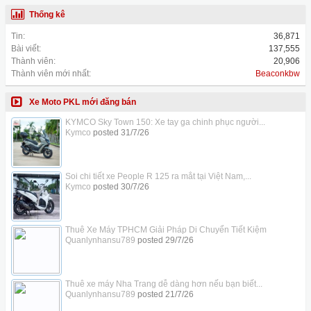
Thống kê
Tin:
36,871
Bài viết:
137,555
Thành viên:
20,906
Thành viên mới nhất:
Beaconkbw
Xe Moto PKL mới đăng bán
KYMCO Sky Town 150: Xe tay ga chinh phục người...
Kymco
posted
31/7/26
Soi chi tiết xe People R 125 ra mắt tại Việt Nam,...
Kymco
posted
30/7/26
Thuê Xe Máy TPHCM Giải Pháp Di Chuyển Tiết Kiệm
Quanlynhansu789
posted
29/7/26
Thuê xe máy Nha Trang dễ dàng hơn nếu bạn biết...
Quanlynhansu789
posted
21/7/26