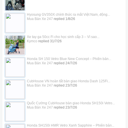
Hyosung GV350X chính thức ra mắt Việt Nam, động...
Mua Bán Xe 247
replied
1/8/26
Xe tay ga 50cc Fi cho học sinh cấp 3 – Vì sao...
Kymco
replied
31/7/26
Honda SH 150 Vetro Blue New Concept – Phiên bản...
Mua Bán Xe 247
replied
24/7/26
CubHouse VN hoàn tất bàn giao Honda Dash 125Fi...
Mua Bán Xe 247
replied
23/7/26
Quốc Cường CubHouse bàn giao Honda SH150i Vetro...
Mua Bán Xe 247
replied
23/7/26
Honda SH150i HMR Vetro Xanh Sapphire – Phiên bản...