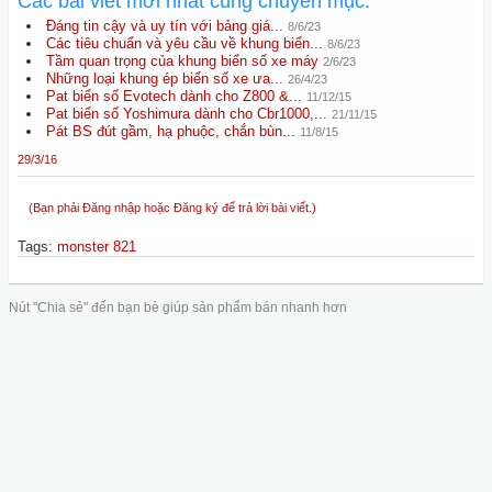
Các bài viết mới nhất cùng chuyên mục:
Đáng tin cậy và uy tín với bảng giá...
8/6/23
Các tiêu chuẩn và yêu cầu về khung biển...
8/6/23
Tầm quan trọng của khung biển số xe máy
2/6/23
Những loại khung ép biển số xe ưa...
26/4/23
Pat biển số Evotech dành cho Z800 &...
11/12/15
Pat biển số Yoshimura dành cho Cbr1000,...
21/11/15
Pát BS đút gầm, hạ phuộc, chắn bùn...
11/8/15
29/3/16
(Bạn phải Đăng nhập hoặc Đăng ký để trả lời bài viết.)
Tags
:
monster 821
Nút "Chia sẻ" đến bạn bè giúp sản phẩm bán nhanh hơn