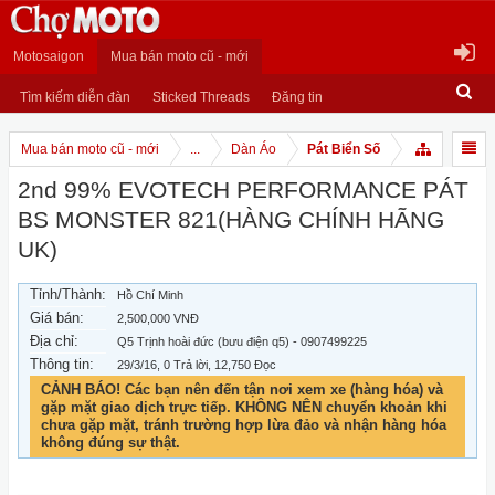
Motosaigon
Mua bán moto cũ - mới
Tìm kiếm diễn đàn
Sticked Threads
Đăng tin
Mua bán moto cũ - mới
...
Dàn Áo
Pát Biển Số
2nd 99% EVOTECH PERFORMANCE PÁT
BS MONSTER 821(HÀNG CHÍNH HÃNG
UK)
Tỉnh/Thành:
Hồ Chí Minh
Giá bán:
2,500,000 VNĐ
Địa chỉ:
Q5 Trịnh hoài đức (bưu điện q5) - 0907499225
Thông tin:
29/3/16
, 0 Trả lời, 12,750 Đọc
CẢNH BÁO! Các bạn nên đến tận nơi xem xe (hàng hóa) và
gặp mặt giao dịch trực tiếp. KHÔNG NÊN chuyển khoản khi
chưa gặp mặt, tránh trường hợp lừa đảo và nhận hàng hóa
không đúng sự thật.