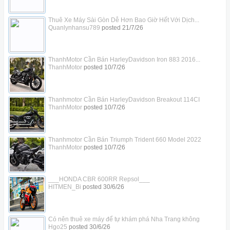
Thuê Xe Máy Sài Gòn Dễ Hơn Bao Giờ Hết Với Dịch...
Quanlynhansu789
posted
21/7/26
ThanhMotor Cần Bán HarleyDavidson Iron 883 2016...
ThanhMotor
posted
10/7/26
Thanhmotor Cần Bán HarleyDavidson Breakout 114CI
ThanhMotor
posted
10/7/26
Thanhmotor Cần Bán Triumph Trident 660 Model 2022
ThanhMotor
posted
10/7/26
___HONDA CBR 600RR Repsol___
HITMEN_Bi
posted
30/6/26
Có nên thuê xe máy để tự khám phá Nha Trang không
Hgo25
posted
30/6/26