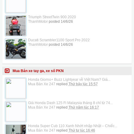
Triumph StreetTwin 900 2020
ThanhMotor
posted
14/6/26
Ducati Scrambler1100 Sport Pro 2022
ThanhMotor
posted
14/6/26
Mua Bán xe tay ga, xe số PKN
Honda Giorno+ Buzz Lightyear về Việt Nam? Giá...
Mua Bán Xe 247
replied
Thứ bảy lúc 15:57
Giá Honda Dash 125 Fi Malaysia tháng 8 chỉ từ 74...
Mua Bán Xe 247
replied
Thứ năm lúc 16:17
Honda Super Cub 110 Xanh Nhớt nhập Nhật – Chiếc...
Mua Bán Xe 247
replied
Thứ tư lúc 16:46