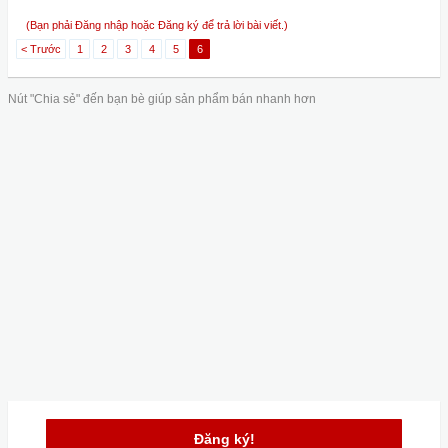
(Bạn phải Đăng nhập hoặc Đăng ký để trả lời bài viết.)
< Trước
1
2
3
4
5
6
Nút "Chia sẻ" đến bạn bè giúp sản phẩm bán nhanh hơn
Đăng ký!