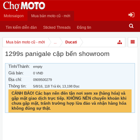
Motosaigon
Mua bán moto cũ - mới
Tìm kiếm diễn đàn
Sticked Threads
Đăng tin
Mua bán moto cũ - mới
...
Ducati
1299s panigale cập bến showroom
Tỉnh/Thành:
empty
Giá bán:
0 VNĐ
Địa chỉ:
0909500279
Thông tin:
5/8/16
, 118 Trả lời, 13,198 Đọc
CẢNH BÁO! Các bạn nên đến tận nơi xem xe (hàng hóa) và
gặp mặt giao dịch trực tiếp. KHÔNG NÊN chuyển khoản khi
chưa gặp mặt, tránh trường hợp lừa đảo và nhận hàng hóa
không đúng sự thật.