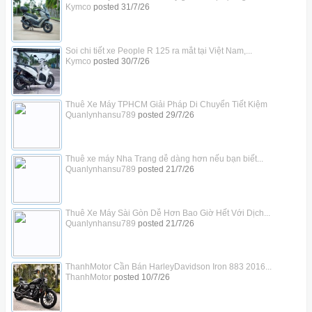
Kymco
posted
31/7/26
Soi chi tiết xe People R 125 ra mắt tại Việt Nam,...
Kymco
posted
30/7/26
Thuê Xe Máy TPHCM Giải Pháp Di Chuyển Tiết Kiệm
Quanlynhansu789
posted
29/7/26
Thuê xe máy Nha Trang dễ dàng hơn nếu bạn biết...
Quanlynhansu789
posted
21/7/26
Thuê Xe Máy Sài Gòn Dễ Hơn Bao Giờ Hết Với Dịch...
Quanlynhansu789
posted
21/7/26
ThanhMotor Cần Bán HarleyDavidson Iron 883 2016...
ThanhMotor
posted
10/7/26