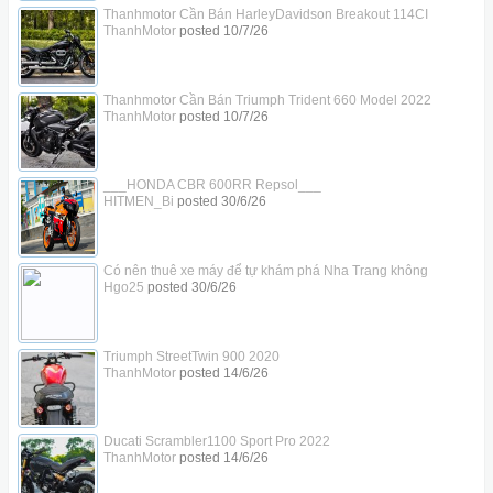
Thanhmotor Cần Bán HarleyDavidson Breakout 114CI
ThanhMotor
posted
10/7/26
Thanhmotor Cần Bán Triumph Trident 660 Model 2022
ThanhMotor
posted
10/7/26
___HONDA CBR 600RR Repsol___
HITMEN_Bi
posted
30/6/26
Có nên thuê xe máy để tự khám phá Nha Trang không
Hgo25
posted
30/6/26
Triumph StreetTwin 900 2020
ThanhMotor
posted
14/6/26
Ducati Scrambler1100 Sport Pro 2022
ThanhMotor
posted
14/6/26