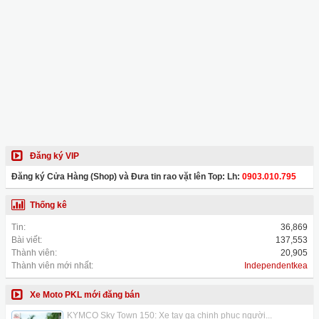
Đăng ký VIP
Đăng ký Cửa Hàng (Shop) và Đưa tin rao vặt lên Top: Lh:
0903.010.795
Thống kê
Tin:
36,869
Bài viết:
137,553
Thành viên:
20,905
Thành viên mới nhất:
Independentkea
Xe Moto PKL mới đăng bán
KYMCO Sky Town 150: Xe tay ga chinh phục người...