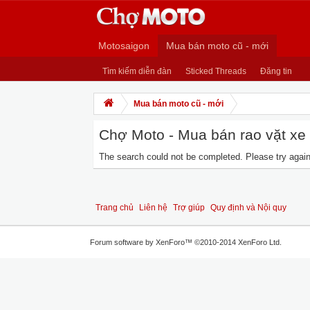
Motosaigon
Mua bán moto cũ - mới
Tìm kiếm diễn đàn
Sticked Threads
Đăng tin
Mua bán moto cũ - mới
Chợ Moto - Mua bán rao vặt xe m
The search could not be completed. Please try again 
Trang chủ
Liên hệ
Trợ giúp
Quy định và Nội quy
Forum software by XenForo™
©2010-2014 XenForo Ltd.