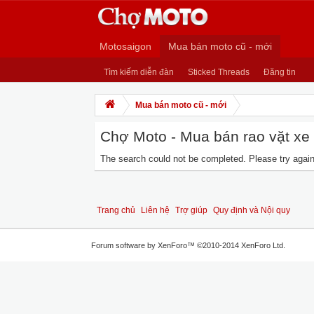
Motosaigon
Mua bán moto cũ - mới
Tìm kiếm diễn đàn
Sticked Threads
Đăng tin
Mua bán moto cũ - mới
Chợ Moto - Mua bán rao vặt xe m
The search could not be completed. Please try again 
Trang chủ
Liên hệ
Trợ giúp
Quy định và Nội quy
Forum software by XenForo™
©2010-2014 XenForo Ltd.