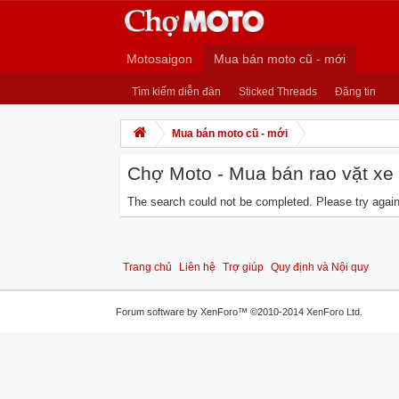
Motosaigon
Mua bán moto cũ - mới
Tìm kiếm diễn đàn
Sticked Threads
Đăng tin
Mua bán moto cũ - mới
Chợ Moto - Mua bán rao vặt xe m
The search could not be completed. Please try again 
Trang chủ
Liên hệ
Trợ giúp
Quy định và Nội quy
Forum software by XenForo™
©2010-2014 XenForo Ltd.