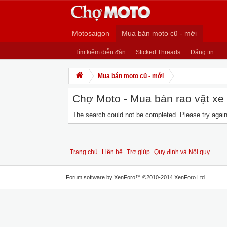
Motosaigon
Mua bán moto cũ - mới
Tìm kiếm diễn đàn
Sticked Threads
Đăng tin
Mua bán moto cũ - mới
Chợ Moto - Mua bán rao vặt xe m
The search could not be completed. Please try again 
Trang chủ
Liên hệ
Trợ giúp
Quy định và Nội quy
Forum software by XenForo™
©2010-2014 XenForo Ltd.