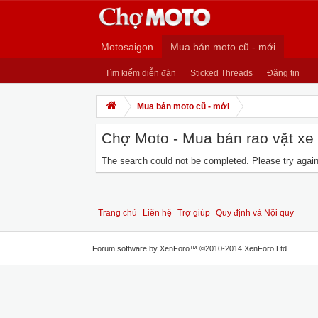
Motosaigon
Mua bán moto cũ - mới
Tìm kiếm diễn đàn
Sticked Threads
Đăng tin
Mua bán moto cũ - mới
Chợ Moto - Mua bán rao vặt xe m
The search could not be completed. Please try again 
Trang chủ
Liên hệ
Trợ giúp
Quy định và Nội quy
Forum software by XenForo™
©2010-2014 XenForo Ltd.