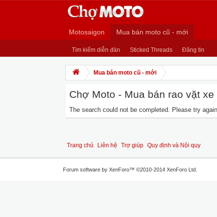
Motosaigon
Mua bán moto cũ - mới
Tìm kiếm diễn đàn
Sticked Threads
Đăng tin
Mua bán moto cũ - mới
Chợ Moto - Mua bán rao vặt xe m
The search could not be completed. Please try again 
Trang chủ
Liên hệ
Trợ giúp
Quy định và Nội quy
Forum software by XenForo™
©2010-2014 XenForo Ltd.