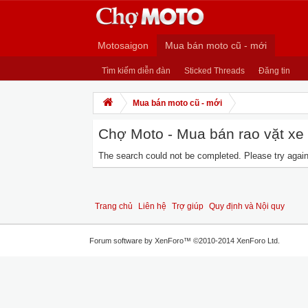
Motosaigon
Mua bán moto cũ - mới
Tìm kiếm diễn đàn
Sticked Threads
Đăng tin
Mua bán moto cũ - mới
Chợ Moto - Mua bán rao vặt xe m
The search could not be completed. Please try again 
Trang chủ
Liên hệ
Trợ giúp
Quy định và Nội quy
Forum software by XenForo™
©2010-2014 XenForo Ltd.