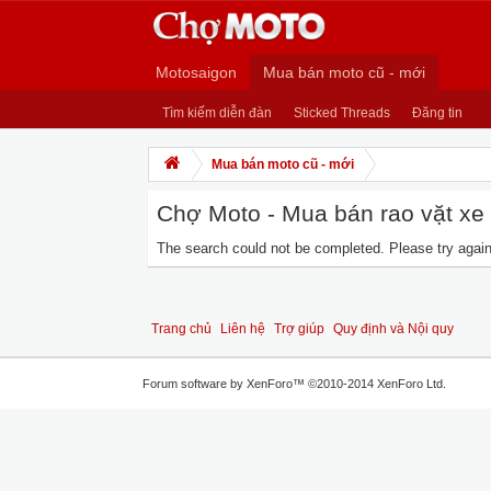
Motosaigon
Mua bán moto cũ - mới
Tìm kiếm diễn đàn
Sticked Threads
Đăng tin
Mua bán moto cũ - mới
Chợ Moto - Mua bán rao vặt xe m
The search could not be completed. Please try again 
Trang chủ
Liên hệ
Trợ giúp
Quy định và Nội quy
Forum software by XenForo™
©2010-2014 XenForo Ltd.