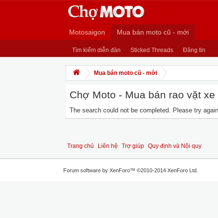
Motosaigon
Mua bán moto cũ - mới
Tìm kiếm diễn đàn
Sticked Threads
Đăng tin
Mua bán moto cũ - mới
Chợ Moto - Mua bán rao vặt xe m
The search could not be completed. Please try again 
Trang chủ
Liên hệ
Trợ giúp
Quy định và Nội quy
Forum software by XenForo™
©2010-2014 XenForo Ltd.