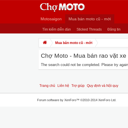
Motosaigon
Mua bán moto cũ - mới
Tìm kiếm diễn đàn
Sticked Threads
Đăng tin
Mua bán moto cũ - mới
Chợ Moto - Mua bán rao vặt xe m
The search could not be completed. Please try again 
Trang chủ
Liên hệ
Trợ giúp
Quy định và Nội quy
Forum software by XenForo™
©2010-2014 XenForo Ltd.