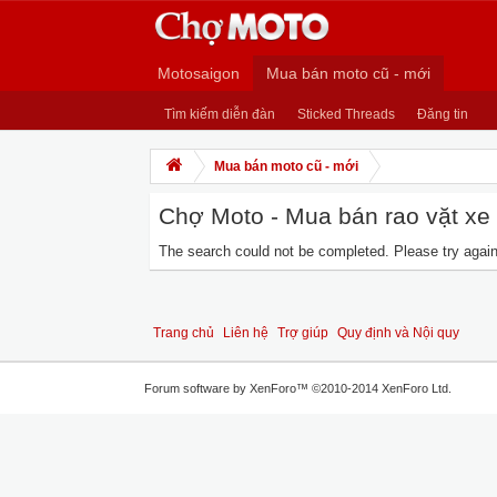
Motosaigon
Mua bán moto cũ - mới
Tìm kiếm diễn đàn
Sticked Threads
Đăng tin
Mua bán moto cũ - mới
Chợ Moto - Mua bán rao vặt xe m
The search could not be completed. Please try again 
Trang chủ
Liên hệ
Trợ giúp
Quy định và Nội quy
Forum software by XenForo™
©2010-2014 XenForo Ltd.