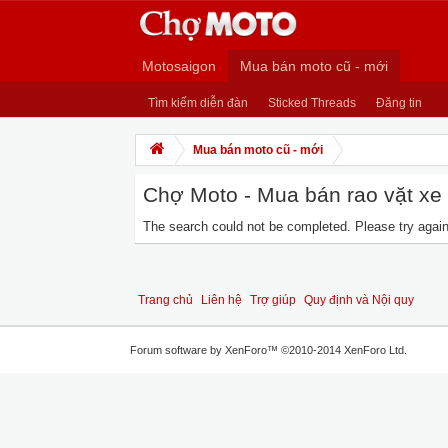
Motosaigon
Mua bán moto cũ - mới
Tìm kiếm diễn đàn
Sticked Threads
Đăng tin
Mua bán moto cũ - mới
Chợ Moto - Mua bán rao vặt xe m
The search could not be completed. Please try again 
Trang chủ
Liên hệ
Trợ giúp
Quy định và Nội quy
Forum software by XenForo™
©2010-2014 XenForo Ltd.