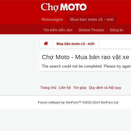
Motosaigon
Mua bán moto cũ - mới
Tìm kiếm diễn đàn
Sticked Threads
Đăng tin
Mua bán moto cũ - mới
Chợ Moto - Mua bán rao vặt xe m
The search could not be completed. Please try again 
Trang chủ
Liên hệ
Trợ giúp
Quy định và Nội quy
Forum software by XenForo™
©2010-2014 XenForo Ltd.