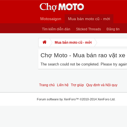
Motosaigon
Mua bán moto cũ - mới
Tìm kiếm diễn đàn
Sticked Threads
Đăng tin
Mua bán moto cũ - mới
Chợ Moto - Mua bán rao vặt xe m
The search could not be completed. Please try again 
Trang chủ
Liên hệ
Trợ giúp
Quy định và Nội quy
Forum software by XenForo™
©2010-2014 XenForo Ltd.